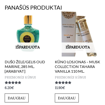
PANAŠŪS PRODUKTAI
IŠPARDUOTA
IŠPARDUOTA
DUŠO ŽELE/GELIS OUD
KŪNO LOSJONAS – MUSK
MARINE, 285 ML.
COLLECTION TAHARA
[ARABIYAT]
VANILLA 110 ML.
PRIEMONĖS KŪNUI
PRIEMONĖS KŪNUI
Įvertinimas:
Įvertinimas:
6.20
€
11.90
€
5.00
5.00
iš 5
iš 5
DAUGIAU
DAUGIAU