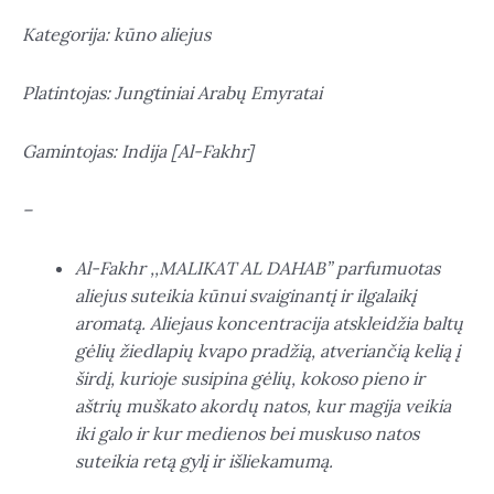
Kategorija: kūno aliejus
Platintojas: Jungtiniai Arabų Emyratai
Gamintojas: Indija [Al-Fakhr]
–
Al-Fakhr ,,MALIKAT AL DAHAB” parfumuotas
aliejus suteikia kūnui svaiginantį ir ilgalaikį
aromatą. Aliejaus koncentracija atskleidžia baltų
gėlių žiedlapių kvapo pradžią, atveriančią kelią į
širdį, kurioje susipina gėlių, kokoso pieno ir
aštrių muškato akordų natos, kur magija veikia
iki galo ir kur medienos bei muskuso natos
suteikia retą gylį ir išliekamumą.