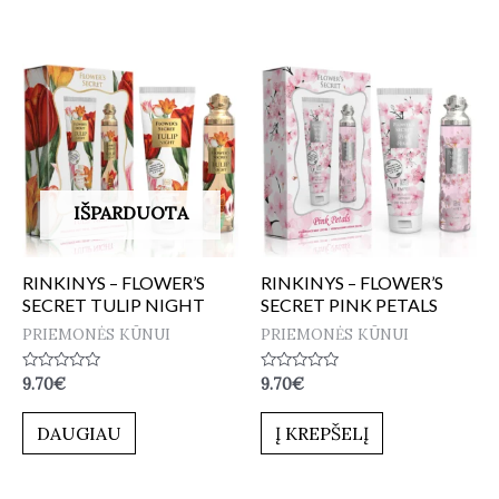
IŠPARDUOTA
RINKINYS – FLOWER’S
RINKINYS – FLOWER’S
SECRET TULIP NIGHT
SECRET PINK PETALS
PRIEMONĖS KŪNUI
PRIEMONĖS KŪNUI
Įvertinimas:
Įvertinimas:
9.70
€
9.70
€
0
0
iš
iš
5
5
DAUGIAU
Į KREPŠELĮ