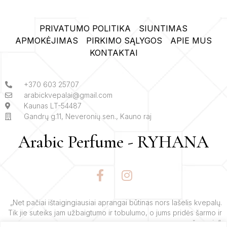
PRIVATUMO POLITIKA
SIUNTIMAS
APMOKĖJIMAS
PIRKIMO SĄLYGOS
APIE MUS
KONTAKTAI
+370 603 25707
arabickvepalai@gmail.com
Kaunas LT-54487
Gandrų g.11, Neveronių sen., Kauno raj
Arabic Perfume - RYHANA
F
I
a
n
c
s
e
t
„Net pačiai ištaigingiausiai aprangai būtinas nors lašelis kvepalų.
Tik jie suteiks jam užbaigtumo ir tobulumo, o jums pridės šarmo ir
b
a
žavesio“.