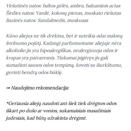
Viršutinės natos: baltos gėlės, ambra, balzaminis actas
Širdies natos: Vanilė, kokosų pienas, muskato riešutas
Bazinės natos: Sandalmedis, muskusas
Kūno aliejus ne tik drėkina, bet ir suteikia odai malonų
švelnumo pojūtį. Kadangi parfumuotame aliejuje nėra
alkoholio jis yra hipoalergiškas, nealergizuoja odos ir
kvapas yra patvaresnis. Tinkamai įsigėręs jis gali
sumažinti sausos odos tempimą, kovoti su šiurkštumu,
gerinti bendrą odos būklę.
⇒ Naudojimo rekomendacija:
*Geriausia aliejų naudoti ant šiek tiek drėgnos odos
iškart po dušo ar vonios, sukamaisiais masažiniais
judesiais, kad būtų užrakinta drėgmė
.