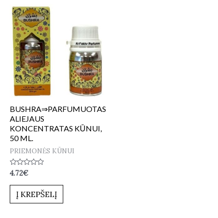
BUSHRA⇒PARFUMUOTAS
ALIEJAUS
KONCENTRATAS KŪNUI,
50 ML.
PRIEMONĖS KŪNUI
Įvertinimas:
4.72
€
0
iš
5
Į KREPŠELĮ