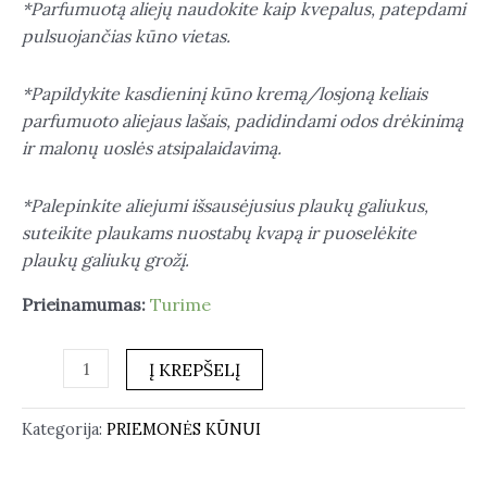
*Parfumuotą aliejų naudokite kaip kvepalus, patepdami
pulsuojančias kūno vietas.
*Papildykite kasdieninį kūno kremą/losjoną keliais
parfumuoto aliejaus lašais, padidindami odos drėkinimą
ir malonų uoslės atsipalaidavimą.
*Palepinkite aliejumi išsausėjusius plaukų galiukus,
suteikite plaukams nuostabų kvapą ir puoselėkite
plaukų galiukų grožį.
Prieinamumas:
Turime
Į KREPŠELĮ
Kategorija:
PRIEMONĖS KŪNUI