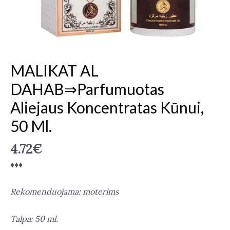
MALIKAT AL
DAHAB⇒Parfumuotas
Aliejaus Koncentratas Kūnui,
50 Ml.
4.72
€
♦♦♦
Rekomenduojama: moterims
Talpa: 50 ml.