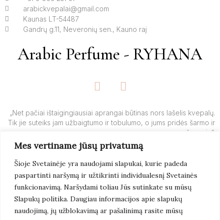
arabickvepalai@gmail.com
Kaunas LT-54487
Gandrų g.11, Neveronių sen., Kauno raj
Arabic Perfume - RYHANA
F
I
a
n
c
s
e
t
„Net pačiai ištaigingiausiai aprangai būtinas nors lašelis kvepalų.
Tik jie suteiks jam užbaigtumo ir tobulumo, o jums pridės šarmo ir
b
a
žavesio“.
o
g
Mes vertiname jūsų privatumą
o
r
– Yves’o Saint Laurent’o
k
a
Šioje Svetainėje yra naudojami slapukai, kurie padeda
-
m
paspartinti naršymą ir užtikrinti individualesnį Svetainės
f
Skaityti
Daugiau
funkcionavimą. Naršydami toliau Jūs sutinkate su mūsų
Slapukų politika. Daugiau informacijos apie slapukų
naudojimą, jų užblokavimą ar pašalinimą rasite mūsų