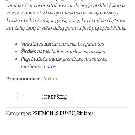
raminančiam aromatui. Kvapų derinyje
atskleidžiamas
vėsus, raminantis baltojo muskuso ir alavijo mišinys,
kuris suteikia švarią ir gaivią aurą, kuri jaučiasi lyg rasa
ant žalių lapų ir siūlo taikų gamtos įkvėptą apkabinimą.
Viršutinės natos:
citrusai, bergamotės
Širdies natos:
baltas muskusas, alavijas
Pagrindinės natos:
jazminas, muskusas,
medienos natos
Prieinamumas:
Turime
Į KREPŠELĮ
Kategorijos:
PRIEMONĖS KŪNUI
,
Rinkiniai