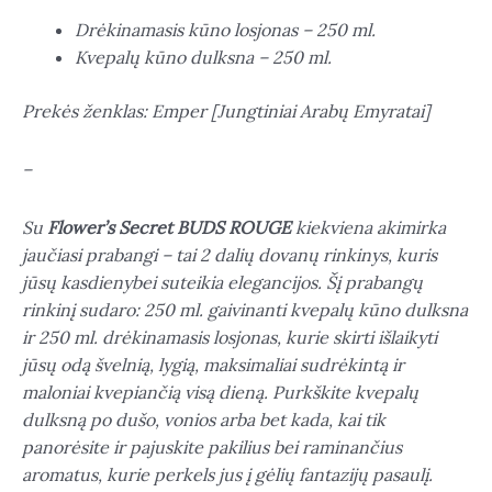
Drėkinamasis kūno losjonas – 250 ml.
Kvepalų kūno dulksna – 250 ml.
Prekės ženklas: Emper [Jungtiniai Arabų Emyratai]
–
Su
Flower’s Secret BUDS ROUGE
kiekviena akimirka
jaučiasi prabangi – tai 2 dalių dovanų rinkinys, kuris
jūsų kasdienybei suteikia elegancijos. Šį prabangų
rinkinį sudaro: 250 ml. gaivinanti kvepalų kūno dulksna
ir 250 ml. drėkinamasis losjonas, kurie skirti išlaikyti
jūsų odą švelnią, lygią, maksimaliai sudrėkintą ir
maloniai kvepiančią visą dieną. Purkškite kvepalų
dulksną po dušo, vonios arba bet kada, kai tik
panorėsite ir pajuskite pakilius bei raminančius
aromatus, kurie perkels jus į gėlių fantazijų pasaulį.