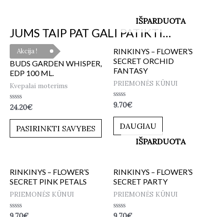
IŠPARDUOTA
JUMS TAIP PAT GALI PATIKTI…
RINKINYS – FLOWER’S
Akcija !
SECRET ORCHID
BUDS GARDEN WHISPER,
FANTASY
EDP 100 ML.
PRIEMONĖS KŪNUI
Kvepalai moterims
Įvertinimas:
9.70
€
Įvertinimas:
24.20
€
0
0
iš
iš
5
DAUGIAU
5
PASIRINKTI SAVYBES
IŠPARDUOTA
RINKINYS – FLOWER’S
RINKINYS – FLOWER’S
SECRET PINK PETALS
SECRET PARTY
PRIEMONĖS KŪNUI
PRIEMONĖS KŪNUI
Įvertinimas:
Įvertinimas:
9.70
€
9.70
€