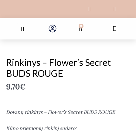
Pereiti
F
I
prie
a
n
c
s
turinio
Search
e
t
Menu
0
Cart
b
a
o
g
o
r
produkto
k
a
kiekis:
-
m
Rinkinys
f
Rinkinys – Flower’s Secret
–
BUDS ROUGE
Flower’s
Secret
9.70
€
BUDS
ROUGE
Dovanų rinkinys – Flower’s Secret BUDS ROUGE
Kūno priemonių rinkinį sudaro: