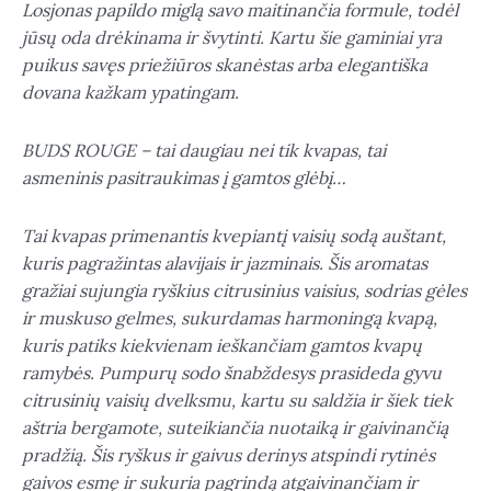
Losjonas papildo miglą savo maitinančia formule, todėl
jūsų oda drėkinama ir švytinti. Kartu šie gaminiai yra
puikus savęs priežiūros skanėstas arba elegantiška
dovana kažkam ypatingam.
BUDS ROUGE – tai daugiau nei tik kvapas, tai
asmeninis pasitraukimas į gamtos glėbį…
Tai kvapas primenantis kvepiantį vaisių sodą auštant,
kuris pagražintas alavijais ir jazminais. Šis aromatas
gražiai sujungia ryškius citrusinius vaisius, sodrias gėles
ir muskuso gelmes, sukurdamas harmoningą kvapą,
kuris patiks kiekvienam ieškančiam gamtos kvapų
ramybės.
Pumpurų sodo šnabždesys prasideda gyvu
citrusinių vaisių dvelksmu, kartu su saldžia ir šiek tiek
aštria bergamote, suteikiančia nuotaiką ir gaivinančią
pradžią. Šis ryškus ir gaivus derinys atspindi rytinės
gaivos esmę ir sukuria pagrindą atgaivinančiam ir