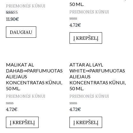
50 ML.
PRIEMONĖS KŪNUI
PRIEMONĖS KŪNUI
Įvertinimas:
11.90
€
5.00
Įvertinimas:
4.72
€
iš 5
0
DAUGIAU
iš
5
Į KREPŠELĮ
MALIKAT AL
ATTAR AL LAYL
DAHAB⇒PARFUMUOTAS
WHITE⇒PARFUMUOTAS
ALIEJAUS
ALIEJAUS
KONCENTRATAS KŪNUI,
KONCENTRATAS KŪNUI,
50 ML.
50 ML.
PRIEMONĖS KŪNUI
PRIEMONĖS KŪNUI
Įvertinimas:
Įvertinimas:
4.72
€
4.72
€
0
0
iš
iš
5
5
Į KREPŠELĮ
Į KREPŠELĮ