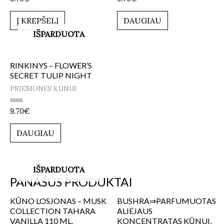
0
0
iš
iš
5
5
Į KREPŠELĮ
DAUGIAU
IŠPARDUOTA
RINKINYS – FLOWER’S
SECRET TULIP NIGHT
PRIEMONĖS KŪNUI
Įvertinimas:
9.70
€
0
iš
5
DAUGIAU
IŠPARDUOTA
PANAŠŪS PRODUKTAI
KŪNO LOSJONAS – MUSK
BUSHRA⇒PARFUMUOTAS
COLLECTION TAHARA
ALIEJAUS
VANILLA 110 ML.
KONCENTRATAS KŪNUI,