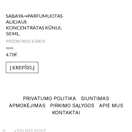
SABAYA⇒PARFUMUOTAS
ALIEJAUS
KONCENTRATAS KŪNUI,
50 ML.
PRIEMONĖS KŪNUI
Įvertinimas:
4.72
€
0
iš
5
Į KREPŠELĮ
PRIVATUMO POLITIKA
SIUNTIMAS
APMOKĖJIMAS
PIRKIMO SĄLYGOS
APIE MUS
KONTAKTAI
+370 603 25707