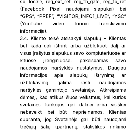
sb, locale, reg_ext_ref, reg_fb_gate, reg_fb_ref
(Facebook Pixel naudojami slapukai) bei
“GPS”, “PREF”, “VISITOR_INFO1_LIVE”, “YSC”
(YouTube video turinio transliavimo
informacija).
3.4. Kliento teisė atsisakyti slapukų – Klientas
bet kada gali ištrinti arba užblokuoti dalį ar
visus įrašytus slapukus savo kompiuteriuose ar
kituose įrenginiuose, pakeisdamas savo
naudojamos naršyklės nustatymus. Daugiau
informacijos apie slapukų ištrynimą ar
užblokavimą galima rasti naudojamos
naršyklės gamintojo svetainėje. Atkreipiame
dėmesį, kad atlikus šiuos veiksmus, kai kurios
svetainės funkcijos gali dalinai arba visiškai
nebeveikti bei būti neprieinamos. Klientas
supranta, jog Svetainėje gali būti naudojami
trečiųjų šalių (partnerių, statistikos rinkimo