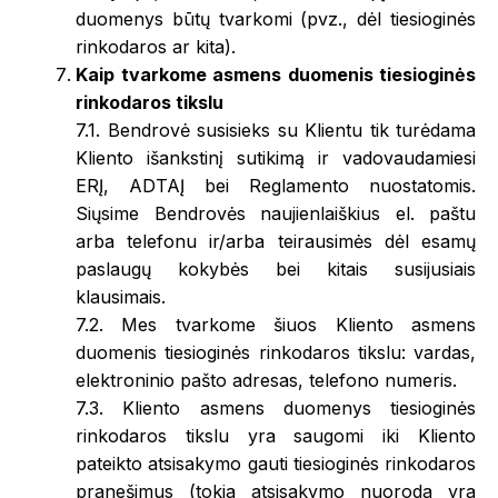
duomenys būtų tvarkomi (pvz., dėl tiesioginės
rinkodaros ar kita).
Kaip tvarkome asmens duomenis tiesioginės
rinkodaros tikslu
7.1. Bendrovė susisieks su Klientu tik turėdama
Kliento išankstinį sutikimą ir vadovaudamiesi
ERĮ, ADTAĮ bei Reglamento nuostatomis.
Siųsime Bendrovės naujienlaiškius el. paštu
arba telefonu ir/arba teirausimės dėl esamų
paslaugų kokybės bei kitais susijusiais
klausimais.
7.2. Mes tvarkome šiuos Kliento asmens
duomenis tiesioginės rinkodaros tikslu: vardas,
elektroninio pašto adresas, telefono numeris.
7.3. Kliento asmens duomenys tiesioginės
rinkodaros tikslu yra saugomi iki Kliento
pateikto atsisakymo gauti tiesioginės rinkodaros
pranešimus (tokia atsisakymo nuoroda yra