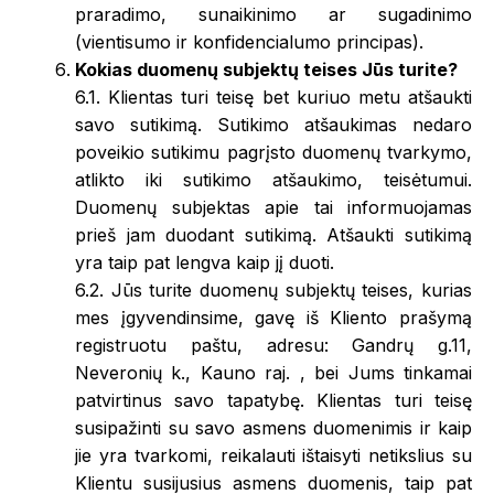
praradimo, sunaikinimo ar sugadinimo
(vientisumo ir konfidencialumo principas).
Kokias duomenų subjektų teises Jūs turite?
6.1. Klientas turi teisę bet kuriuo metu atšaukti
savo sutikimą. Sutikimo atšaukimas nedaro
poveikio sutikimu pagrįsto duomenų tvarkymo,
atlikto iki sutikimo atšaukimo, teisėtumui.
Duomenų subjektas apie tai informuojamas
prieš jam duodant sutikimą. Atšaukti sutikimą
yra taip pat lengva kaip jį duoti.
6.2. Jūs turite duomenų subjektų teises, kurias
mes įgyvendinsime, gavę iš Kliento prašymą
registruotu paštu, adresu: Gandrų g.11,
Neveronių k., Kauno raj. , bei Jums tinkamai
patvirtinus savo tapatybę. Klientas turi teisę
susipažinti su savo asmens duomenimis ir kaip
jie yra tvarkomi, reikalauti ištaisyti netikslius su
Klientu susijusius asmens duomenis, taip pat