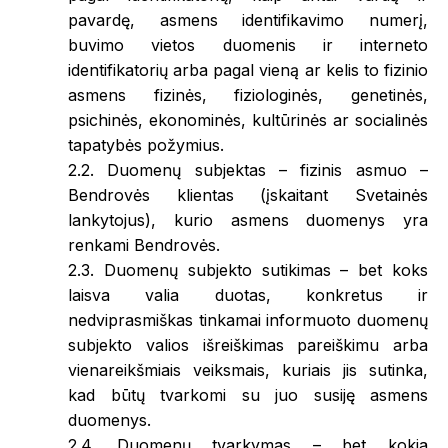
pavardę, asmens identifikavimo numerį,
buvimo vietos duomenis ir interneto
identifikatorių arba pagal vieną ar kelis to fizinio
asmens fizinės, fiziologinės, genetinės,
psichinės, ekonominės, kultūrinės ar socialinės
tapatybės požymius.
2.2. Duomenų subjektas – fizinis asmuo –
Bendrovės klientas (įskaitant Svetainės
lankytojus), kurio asmens duomenys yra
renkami Bendrovės.
2.3. Duomenų subjekto sutikimas – bet koks
laisva valia duotas, konkretus ir
nedviprasmiškas tinkamai informuoto duomenų
subjekto valios išreiškimas pareiškimu arba
vienareikšmiais veiksmais, kuriais jis sutinka,
kad būtų tvarkomi su juo susiję asmens
duomenys.
2.4. Duomenų tvarkymas – bet kokia