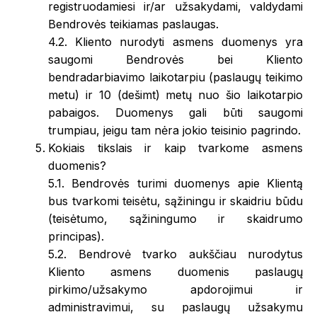
registruodamiesi ir/ar užsakydami, valdydami
Bendrovės teikiamas paslaugas.
4.2. Kliento nurodyti asmens duomenys yra
saugomi Bendrovės bei Kliento
bendradarbiavimo laikotarpiu (paslaugų teikimo
metu) ir 10 (dešimt) metų nuo šio laikotarpio
pabaigos. Duomenys gali būti saugomi
trumpiau, jeigu tam nėra jokio teisinio pagrindo.
Kokiais tikslais ir kaip tvarkome asmens
duomenis?
5.1. Bendrovės turimi duomenys apie Klientą
bus tvarkomi teisėtu, sąžiningu ir skaidriu būdu
(teisėtumo, sąžiningumo ir skaidrumo
principas).
5.2. Bendrovė tvarko aukščiau nurodytus
Kliento asmens duomenis paslaugų
pirkimo/užsakymo apdorojimui ir
administravimui, su paslaugų užsakymu