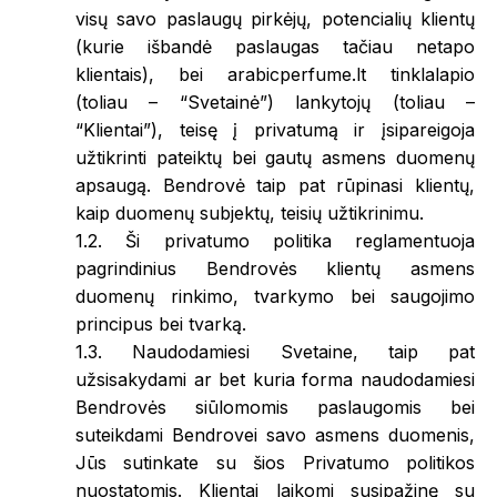
visų savo paslaugų pirkėjų, potencialių klientų
(kurie išbandė paslaugas tačiau netapo
klientais), bei arabicperfume.lt tinklalapio
(toliau – “Svetainė”) lankytojų (toliau –
“Klientai”), teisę į privatumą ir įsipareigoja
užtikrinti pateiktų bei gautų asmens duomenų
apsaugą. Bendrovė taip pat rūpinasi klientų,
kaip duomenų subjektų, teisių užtikrinimu.
1.2. Ši privatumo politika reglamentuoja
pagrindinius Bendrovės klientų asmens
duomenų rinkimo, tvarkymo bei saugojimo
principus bei tvarką.
1.3. Naudodamiesi Svetaine, taip pat
užsisakydami ar bet kuria forma naudodamiesi
Bendrovės siūlomomis paslaugomis bei
suteikdami Bendrovei savo asmens duomenis,
Jūs sutinkate su šios Privatumo politikos
nuostatomis. Klientai laikomi susipažinę su