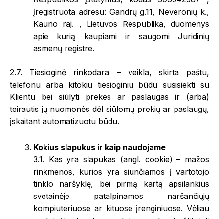
įregistruota adresu: Gandrų g.11, Neveronių k.,
Kauno raj. , Lietuvos Respublika, duomenys
apie kurią kaupiami ir saugomi Juridinių
asmenų registre.
2.7. Tiesioginė rinkodara – veikla, skirta paštu,
telefonu arba kitokiu tiesioginiu būdu susisiekti su
Klientu bei siūlyti prekes ar paslaugas ir (arba)
teirautis jų nuomonės dėl siūlomų prekių ar paslaugų,
įskaitant automatizuotu būdu.
Kokius slapukus ir kaip naudojame
3.1. Kas yra slapukas (angl. cookie) – mažos
rinkmenos, kurios yra siunčiamos į vartotojo
tinklo naršyklę, bei pirmą kartą apsilankius
svetainėje patalpinamos naršančiųjų
kompiuteriuose ar kituose įrenginiuose. Vėliau