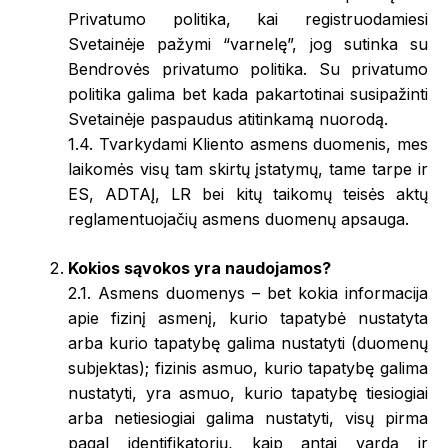
Privatumo politika, kai registruodamiesi
Svetainėje pažymi “varnelę”, jog sutinka su
Bendrovės privatumo politika. Su privatumo
politika galima bet kada pakartotinai susipažinti
Svetainėje paspaudus atitinkamą nuorodą.
1.4. Tvarkydami Kliento asmens duomenis, mes
laikomės visų tam skirtų įstatymų, tame tarpe ir
ES, ADTAĮ, LR bei kitų taikomų teisės aktų
reglamentuojačių asmens duomenų apsauga.
Kokios sąvokos yra naudojamos?
2.1. Asmens duomenys – bet kokia informacija
apie fizinį asmenį, kurio tapatybė nustatyta
arba kurio tapatybę galima nustatyti (duomenų
subjektas); fizinis asmuo, kurio tapatybę galima
nustatyti, yra asmuo, kurio tapatybę tiesiogiai
arba netiesiogiai galima nustatyti, visų pirma
pagal identifikatorių, kaip antai vardą ir