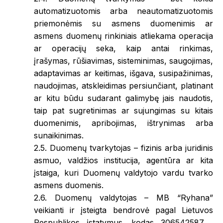
automatizuotomis arba neautomatizuotomis
priemonėmis su asmens duomenimis ar
asmens duomenų rinkiniais atliekama operacija
ar operacijų seka, kaip antai rinkimas,
įrašymas, rūšiavimas, sisteminimas, saugojimas,
adaptavimas ar keitimas, išgava, susipažinimas,
naudojimas, atskleidimas persiunčiant, platinant
ar kitu būdu sudarant galimybę jais naudotis,
taip pat sugretinimas ar sujungimas su kitais
duomenimis, apribojimas, ištrynimas arba
sunaikinimas.
2.5. Duomenų tvarkytojas – fizinis arba juridinis
asmuo, valdžios institucija, agentūra ar kita
įstaiga, kuri Duomenų valdytojo vardu tvarko
asmens duomenis.
2.6. Duomenų valdytojas – MB “Ryhana”
veikianti ir įsteigta bendrovė pagal Lietuvos
Respublikos įstatymus, kodas 306542587 ,