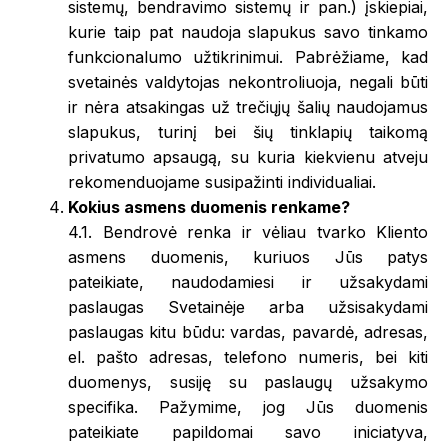
sistemų, bendravimo sistemų ir pan.) įskiepiai,
kurie taip pat naudoja slapukus savo tinkamo
funkcionalumo užtikrinimui. Pabrėžiame, kad
svetainės valdytojas nekontroliuoja, negali būti
ir nėra atsakingas už trečiųjų šalių naudojamus
slapukus, turinį bei šių tinklapių taikomą
privatumo apsaugą, su kuria kiekvienu atveju
rekomenduojame susipažinti individualiai.
Kokius asmens duomenis renkame?
4.1. Bendrovė renka ir vėliau tvarko Kliento
asmens duomenis, kuriuos Jūs patys
pateikiate, naudodamiesi ir užsakydami
paslaugas Svetainėje arba užsisakydami
paslaugas kitu būdu: vardas, pavardė, adresas,
el. pašto adresas, telefono numeris, bei kiti
duomenys, susiję su paslaugų užsakymo
specifika. Pažymime, jog Jūs duomenis
pateikiate papildomai savo iniciatyva,