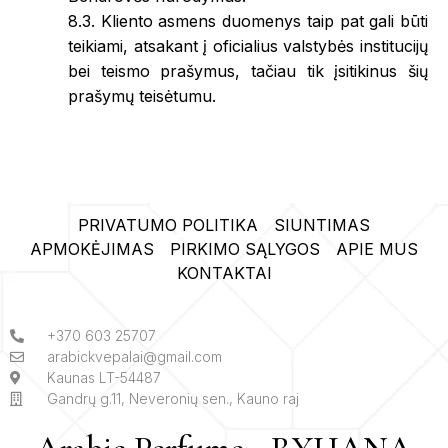
8.3. Kliento asmens duomenys taip pat gali būti
teikiami, atsakant į oficialius valstybės institucijų
bei teismo prašymus, tačiau tik įsitikinus šių
prašymų teisėtumu.
PRIVATUMO POLITIKA
SIUNTIMAS
APMOKĖJIMAS
PIRKIMO SĄLYGOS
APIE MUS
KONTAKTAI
+370 603 25707
arabickvepalai@gmail.com
Kaunas LT-54487
Gandrų g.11, Neveronių sen., Kauno raj