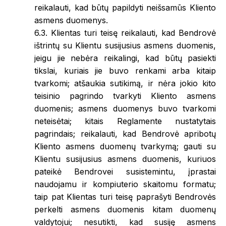
reikalauti, kad būtų papildyti neišsamūs Kliento
asmens duomenys.
6.3. Klientas turi teisę reikalauti, kad Bendrovė
ištrintų su Klientu susijusius asmens duomenis,
jeigu jie nebėra reikalingi, kad būtų pasiekti
tikslai, kuriais jie buvo renkami arba kitaip
tvarkomi; atšaukia sutikimą, ir nėra jokio kito
teisinio pagrindo tvarkyti Kliento asmens
duomenis; asmens duomenys buvo tvarkomi
neteisėtai; kitais Reglamente nustatytais
pagrindais; reikalauti, kad Bendrovė apribotų
Kliento asmens duomenų tvarkymą; gauti su
Klientu susijusius asmens duomenis, kuriuos
pateikė Bendrovei susistemintu, įprastai
naudojamu ir kompiuterio skaitomu formatu;
taip pat Klientas turi teisę paprašyti Bendrovės
perkelti asmens duomenis kitam duomenų
valdytojui; nesutikti, kad susiję asmens