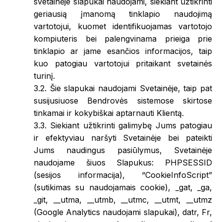
svetainėje slapukai naudojami, siekiant užtikrinti
geriausią įmanomą tinklapio naudojimą
vartotojui, kuomet identifikuojamas vartotojo
kompiuteris bei palengvinama prieiga prie
tinklapio ar jame esančios informacijos, taip
kuo patogiau vartotojui pritaikant svetainės
turinį.
3.2. Šie slapukai naudojami Svetainėje, taip pat
susijusiuose Bendrovės sistemose skirtose
tinkamai ir kokybiškai aptarnauti Klientą.
3.3. Siekiant užtikrinti galimybę Jums patogiau
ir efektyviau naršyti Svetainėje bei pateikti
Jums naudingus pasiūlymus, Svetainėje
naudojame šiuos Slapukus: PHPSESSID
(sesijos informacija), “CookieInfoScript”
(sutikimas su naudojamais cookie), _gat, _ga,
_git, __utma, __utmb, __utmc, __utmt, __utmz
(Google Analytics naudojami slapukai), datr, Fr,