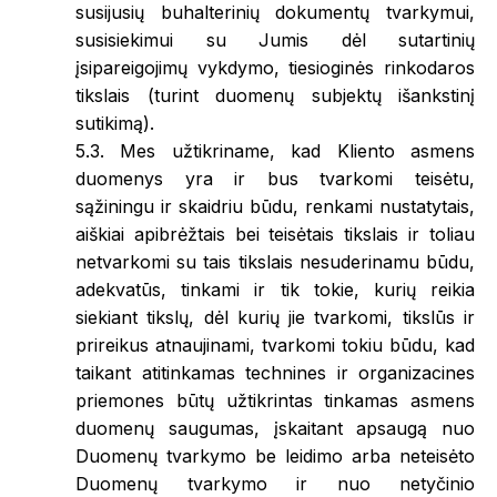
susijusių buhalterinių dokumentų tvarkymui,
susisiekimui su Jumis dėl sutartinių
įsipareigojimų vykdymo, tiesioginės rinkodaros
tikslais (turint duomenų subjektų išankstinį
sutikimą).
5.3. Mes užtikriname, kad Kliento asmens
duomenys yra ir bus tvarkomi teisėtu,
sąžiningu ir skaidriu būdu, renkami nustatytais,
aiškiai apibrėžtais bei teisėtais tikslais ir toliau
netvarkomi su tais tikslais nesuderinamu būdu,
adekvatūs, tinkami ir tik tokie, kurių reikia
siekiant tikslų, dėl kurių jie tvarkomi, tikslūs ir
prireikus atnaujinami, tvarkomi tokiu būdu, kad
taikant atitinkamas technines ir organizacines
priemones būtų užtikrintas tinkamas asmens
duomenų saugumas, įskaitant apsaugą nuo
Duomenų tvarkymo be leidimo arba neteisėto
Duomenų tvarkymo ir nuo netyčinio