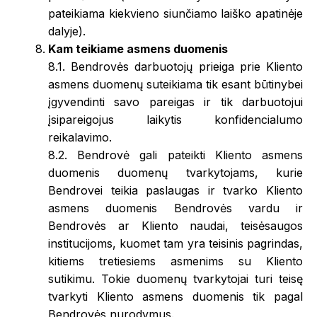
pateikiama kiekvieno siunčiamo laiško apatinėje
dalyje).
Kam teikiame asmens duomenis
8.1. Bendrovės darbuotojų prieiga prie Kliento
asmens duomenų suteikiama tik esant būtinybei
įgyvendinti savo pareigas ir tik darbuotojui
įsipareigojus laikytis konfidencialumo
reikalavimo.
8.2. Bendrovė gali pateikti Kliento asmens
duomenis duomenų tvarkytojams, kurie
Bendrovei teikia paslaugas ir tvarko Kliento
asmens duomenis Bendrovės vardu ir
Bendrovės ar Kliento naudai, teisėsaugos
institucijoms, kuomet tam yra teisinis pagrindas,
kitiems tretiesiems asmenims su Kliento
sutikimu. Tokie duomenų tvarkytojai turi teisę
tvarkyti Kliento asmens duomenis tik pagal
Bendrovės nurodymus.