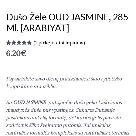
Dušo Žele OUD JASMINE, 285
Ml. [ARABIYAT]
(
1
pirkėjo atsiliepimas)
Įvertinimas:
1
6.20
€
5.00
iš 5
(viso
įvertinimų:
)
Paįvairinkite savo dieną prausdamiesi šiuo rytietiško
kvapo kūno prausikliu.
Su
OUD JASMINE
putojančiu dušo geliu kiekvienos
maudynės duše bus ypatingos. Sukurta Dubajuje
pasitelkus unikalią formulę, dėl kurios gelis pavirsta
sodriomis šilko švelnumo putomis.
Tai unikalus,
natūralios formulės kompleksas su natūraliais eteriniais