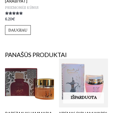
[ARABIYAT]
PRIEMONĖS KŪNUI
Įvertinimas:
6.20
€
5.00
iš 5
DAUGIAU
PANAŠŪS PRODUKTAI
IŠPARDUOTA