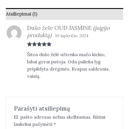
Atsiliepimai (1)
Dušo žele OUD JASMINE
(įsigijo
produktą)
10 lapkričio, 2024
Įvertinimas:
Šitos dušo žėlė užtenka mažo kiekio,
5
iš 5
labai gerai putoja. Oda palieka lyg
pripildyta drėgmės. Kvapas saldesnis,
vaisių.
Parašyti atsiliepimą
El. pašto adresas nebus skelbiamas.
Būtini
laukeliai pažymėti
*