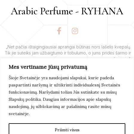
Arabic Perfume - RYHANA
F
I
a
n
c
s
e
t
„Net pačiai ištaigingiausiai aprangai būtinas nors lašelis kvepalų.
Tik jie suteiks jam užbaigtumo ir tobulumo, o jums pridės šarmo ir
b
a
žavesio“.
o
g
Mes vertiname jūsų privatumą
o
r
– Yves’o Saint Laurent’o
k
a
Šioje Svetainėje yra naudojami slapukai, kurie padeda
-
m
paspartinti naršymą ir užtikrinti individualesnį Svetainės
f
Skaityti
Daugiau
funkcionavimą. Naršydami toliau Jūs sutinkate su mūsų
Slapukų politika. Daugiau informacijos apie slapukų
naudojimą, jų užblokavimą ar pašalinimą rasite mūsų
svetainėje.
© 2022 Arabicperfume.lt. Visos Teisės Saugomos. IT
Sprendimai Verslui:
Artix
Priimti visus