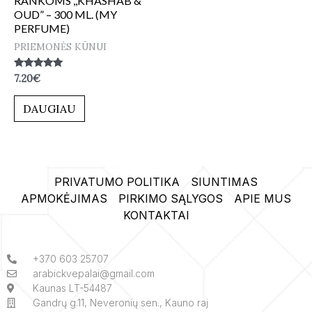
RANKOMS ,,KHASHAB &
OUD” – 300 ML. (MY
PERFUME)
PRIEMONĖS KŪNUI
Įvertinimas:
7.20
€
5.00
iš 5
DAUGIAU
PRIVATUMO POLITIKA
SIUNTIMAS
APMOKĖJIMAS
PIRKIMO SĄLYGOS
APIE MUS
KONTAKTAI
+370 603 25707
arabickvepalai@gmail.com
Kaunas LT-54487
Gandrų g.11, Neveronių sen., Kauno raj