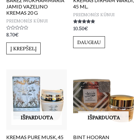
BAREZ MUKHAMMARIA
KREMAS DIRHAM WARDI,
JAMID VAZELINO
45 ML.
KREMAS 20 G
PRIEMONĖS KŪNUI
PRIEMONĖS KŪNUI
Įvertinimas:
10.50
€
5.00
Įvertinimas:
8.70
€
iš 5
0
DAUGIAU
iš
5
Į KREPŠELĮ
IŠPARDUOTA
IŠPARDUOTA
KREMAS PURE MUSK, 45
BINT HOORAN