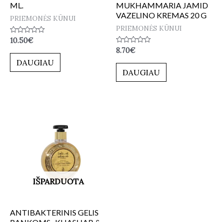
ML.
MUKHAMMARIA JAMID
VAZELINO KREMAS 20 G
PRIEMONĖS KŪNUI
PRIEMONĖS KŪNUI
Įvertinimas:
10.50
€
0
Įvertinimas:
8.70
€
iš
0
5
DAUGIAU
iš
5
DAUGIAU
IŠPARDUOTA
ANTIBAKTERINIS GELIS