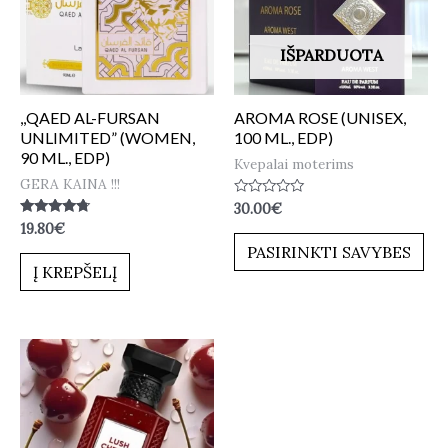
IŠPARDUOTA
,,QAED AL-FURSAN
AROMA ROSE (UNISEX,
UNLIMITED” (WOMEN,
100 ML., EDP)
90 ML., EDP)
Kvepalai moterims
GERA KAINA !!!
Įvertinimas:
30.00
€
0
Įvertinimas:
19.80
€
iš
4.50
5
PASIRINKTI SAVYBES
iš 5
Į KREPŠELĮ