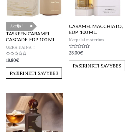
CARAMEL MACCHIATO,
Akcija !
EDP 100 ML.
TASKEEN CARAMEL
CASCADE, EDP 100 ML.
Kvepalai moterims
GERA KAINA !!!
Įvertinimas:
28.00
€
0
Įvertinimas:
19.80
€
iš
0
5
PASIRINKTI SAVYBES
iš
5
PASIRINKTI SAVYBES