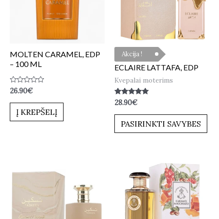
MOLTEN CARAMEL, EDP
Akcija !
– 100 ML
ECLAIRE LATTAFA, EDP
Kvepalai moterims
Įvertinimas:
26.90
€
0
Įvertinimas:
28.90
€
iš
5.00
5
Į KREPŠELĮ
iš 5
PASIRINKTI SAVYBES