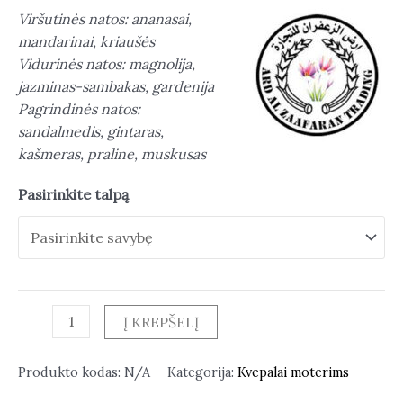
Viršutinės natos: ananasai,
mandarinai, kriaušės
Vidurinės natos: magnolija,
jazminas-sambakas, gardenija
Pagrindinės natos:
sandalmedis, gintaras,
kašmeras, praline, muskusas
Pasirinkite talpą
Į KREPŠELĮ
Produkto kodas:
N/A
Kategorija:
Kvepalai moterims