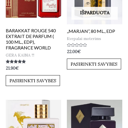
IŠPARDUOTA
BARAKKAT ROUGE 540
,,MARJAN”, 80 ML., EDP
EXTRAIT DE PARFUM (
Kvepalai moterims
100 ML., EDP),
FRAGRANCE WORLD
Įvertinimas:
22.00
€
0
GERA KAINA !!!
iš
5
PASIRINKTI SAVYBES
Įvertinimas:
21.90
€
5.00
iš 5
PASIRINKTI SAVYBES