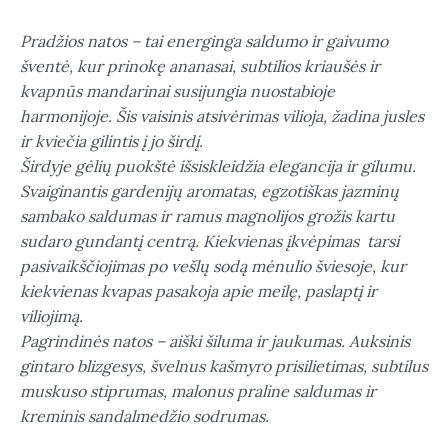
Pradžios natos – tai energinga saldumo ir gaivumo
šventė, kur prinokę ananasai, subtilios kriaušės ir
kvapnūs mandarinai susijungia nuostabioje
harmonijoje. Šis vaisinis atsivėrimas vilioja, žadina jusles
ir kviečia gilintis į jo širdį.
Širdyje gėlių puokštė išsiskleidžia elegancija ir gilumu.
Svaiginantis gardenijų aromatas, egzotiškas jazminų
sambako saldumas ir ramus magnolijos grožis kartu
sudaro gundantį centrą. Kiekvienas įkvėpimas tarsi
pasivaikščiojimas po vešlų sodą mėnulio šviesoje, kur
kiekvienas kvapas pasakoja apie meilę, paslaptį ir
viliojimą.
Pagrindinės natos – aiški šiluma ir jaukumas. Auksinis
gintaro blizgesys, švelnus kašmyro prisilietimas, subtilus
muskuso stiprumas, malonus praline saldumas ir
kreminis sandalmedžio sodrumas.