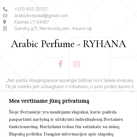
+370 603 25707
arabickvepalai@gmail.com
Kaunas LT-54487
Gandrų g.11, Neveronių sen., Kauno raj
Arabic Perfume - RYHANA
F
I
a
n
c
s
e
t
„Net pačiai ištaigingiausiai aprangai būtinas nors lašelis kvepalų.
Tik jie suteiks jam užbaigtumo ir tobulumo, o jums pridės šarmo ir
b
a
žavesio“.
o
g
Mes vertiname jūsų privatumą
o
r
– Yves’o Saint Laurent’o
k
a
Šioje Svetainėje yra naudojami slapukai, kurie padeda
-
m
paspartinti naršymą ir užtikrinti individualesnį Svetainės
f
Skaityti
Daugiau
funkcionavimą. Naršydami toliau Jūs sutinkate su mūsų
Slapukų politika. Daugiau informacijos apie slapukų