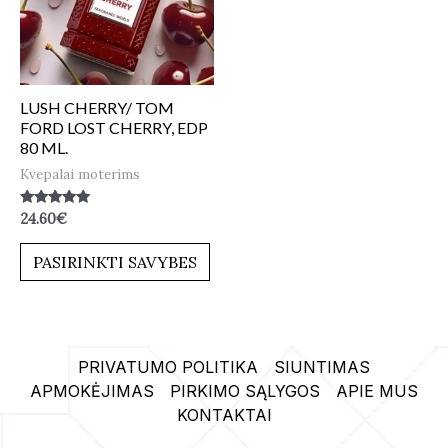
LUSH CHERRY/ TOM
FORD LOST CHERRY, EDP
80 ML.
Kvepalai moterims
Įvertinimas:
24.60
€
5.00
iš 5
PASIRINKTI SAVYBES
PRIVATUMO POLITIKA
SIUNTIMAS
APMOKĖJIMAS
PIRKIMO SĄLYGOS
APIE MUS
KONTAKTAI