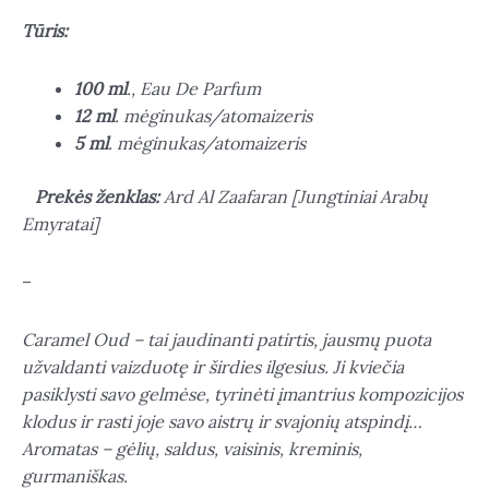
Tūris:
100 ml
., Eau De Parfum
12 ml
. mėginukas/atomaizeris
5 ml
. mėginukas/atomaizeris
Prekės ženklas:
Ard Al Zaafaran [Jungtiniai Arabų
Emyratai]
–
Caramel Oud – tai jaudinanti patirtis, jausmų puota
užvaldanti vaizduotę ir širdies ilgesius. Ji kviečia
pasiklysti savo gelmėse, tyrinėti įmantrius kompozicijos
klodus ir rasti joje savo aistrų ir svajonių atspindį…
Aromatas – gėlių, saldus, vaisinis, kreminis,
gurmaniškas.