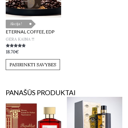
Akcija !
ETERNAL COFFEE, EDP
GERA KAINA !!!
Įvertinimas:
18.70
€
4.50
iš 5
PASIRINKTI SAVYBES
PANAŠŪS PRODUKTAI