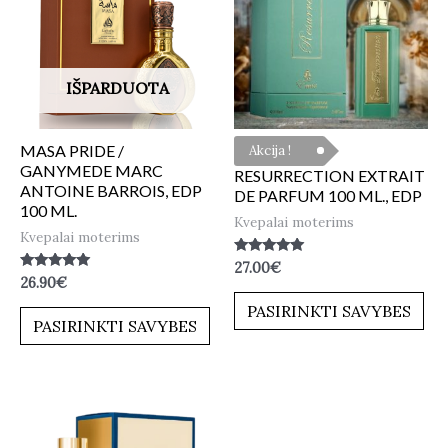
IŠPARDUOTA
MASA PRIDE /
Akcija !
GANYMEDE MARC
RESURRECTION EXTRAIT
ANTOINE BARROIS, EDP
DE PARFUM 100 ML., EDP
100 ML.
Kvepalai moterims
Kvepalai moterims
Įvertinimas:
27.00
€
5.00
Įvertinimas:
26.90
€
iš 5
5.00
iš 5
PASIRINKTI SAVYBES
PASIRINKTI SAVYBES