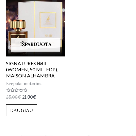
IŠPARDUOTA
SIGNATURES №III
(WOMEN, 50 ML., EDP),
MAISON ALHAMBRA
Kvepalai moterims
Įvertinimas:
25.00
€
21.00
€
0
iš
5
DAUGIAU