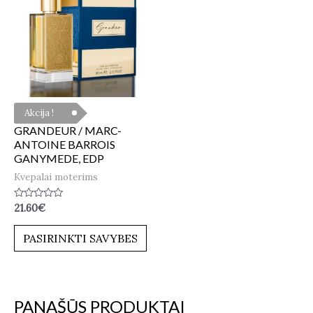
Akcija !
GRANDEUR / MARC-
ANTOINE BARROIS
GANYMEDE, EDP
Kvepalai moterims
Įvertinimas:
21.60
€
0
iš
5
PASIRINKTI SAVYBES
PANAŠŪS PRODUKTAI