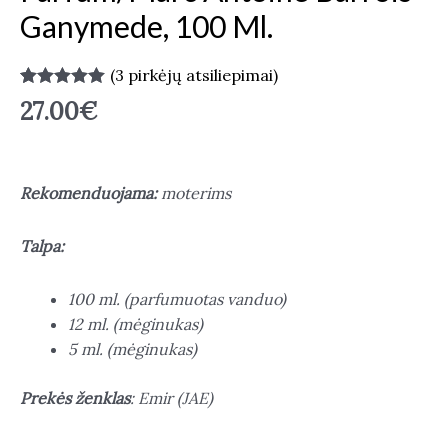
Ganymede, 100 Ml.
(
3
pirkėjų atsiliepimai)
Įvertinimas:
2
27.00
€
5.00
iš 5
(viso
įvertinimų:
)
Rekomenduojama:
moterims
Talpa:
100 ml. (parfumuotas vanduo)
12 ml. (mėginukas)
5 ml. (mėginukas)
Prekės ženklas
: Emir (JAE)