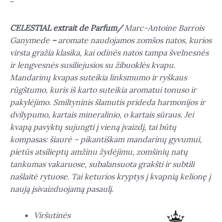
–
CELESTIAL extrait de Parfum/
Marc-Antoine Barrois
Ganymede
–
aromate naudojamos zomšos natos, kurios
virsta gražia klasika, kai odinės natos tampa švelnesnės
ir lengvesnės susiliejusios su žibuoklės kvapu.
Mandarinų kvapas suteikia linksmumo ir ryškaus
rūgštumo, kuris iš karto suteikia aromatui tonuso ir
pakylėjimo. Smiltyninis šlamutis prideda harmonijos ir
dvilypumo, kartais mineralinio, o kartais sūraus. Jei
kvapą pavyktų sujungti į vieną įvaizdį, tai būtų
kompasas: šiaurė – pikantiškam mandarinų gyvumui,
pietūs atsilieptų amžinu žydėjimu, zomšinių natų
tankumas vakaruose, subalansuota grakšti ir subtili
našlaitė rytuose. Tai keturios kryptys į kvapnią kelionę į
naują įsivaizduojamą pasaulį.
Viršutinės