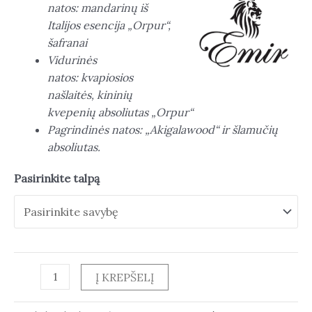
natos: mandarinų iš
Italijos esencija „Orpur“,
šafranai
Vidurinės
natos: kvapiosios
našlaitės, kininių
kvepenių absoliutas „Orpur“
Pagrindinės natos: „Akigalawood“ ir šlamučių
absoliutas.
Pasirinkite talpą
Į KREPŠELĮ