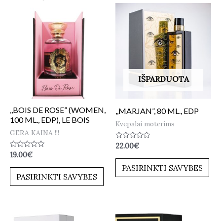
IŠPARDUOTA
,,BOIS DE ROSE” (WOMEN,
,,MARJAN”, 80 ML., EDP
100 ML., EDP), LE BOIS
Kvepalai moterims
GERA KAINA !!!
Įvertinimas:
22.00
€
0
Įvertinimas:
19.00
€
iš
0
5
PASIRINKTI SAVYBES
iš
5
PASIRINKTI SAVYBES