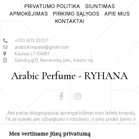
PRIVATUMO POLITIKA
SIUNTIMAS
APMOKĖJIMAS
PIRKIMO SĄLYGOS
APIE MUS
KONTAKTAI
+370 603 25707
arabickvepalai@gmail.com
Kaunas LT-54487
Gandrų g.11, Neveronių sen., Kauno raj
Arabic Perfume - RYHANA
F
I
a
n
c
s
e
t
„Net pačiai ištaigingiausiai aprangai būtinas nors lašelis kvepalų.
Tik jie suteiks jam užbaigtumo ir tobulumo, o jums pridės šarmo ir
b
a
žavesio“.
o
g
Mes vertiname jūsų privatumą
o
r