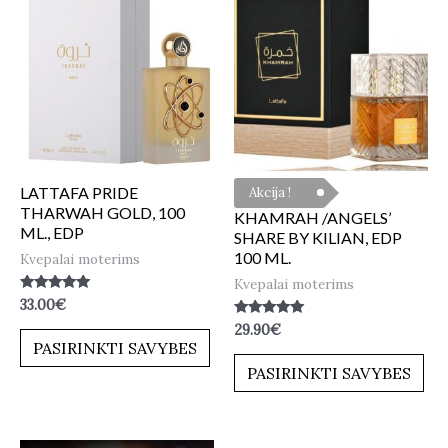
LATTAFA PRIDE
Akcija !
THARWAH GOLD, 100
KHAMRAH /ANGELS’
ML., EDP
SHARE BY KILIAN, EDP
100 ML.
Kvepalai moterims
Kvepalai moterims
Įvertinimas:
33.00
€
5.00
Įvertinimas:
29.90
€
iš 5
4.80
PASIRINKTI SAVYBES
iš 5
PASIRINKTI SAVYBES