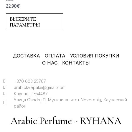
Оценка
22.90
€
0
из
5
ВЫБЕРИТЕ
ПАРАМЕТРЫ
ДОСТАВКА
ОПЛАТА
УСЛОВИЯ ПОКУПКИ
О НАС
КОНТАКТЫ
+370 603 25707
arabickvepalai@gmail.com
Каунас LT-54487
Улица Gandrų 11, Муниципалитет Neveronių, Каунасский
район
Arabic Perfume - RYHANA