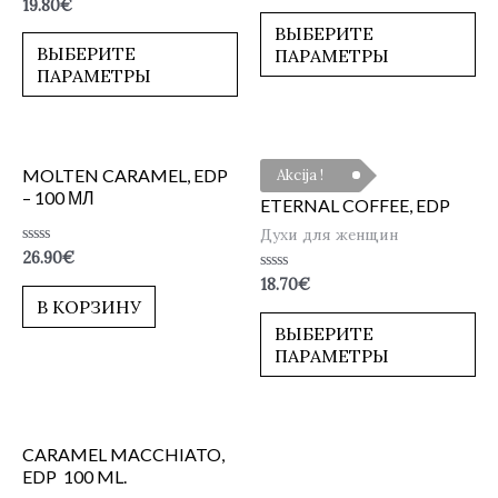
Оценка
19.80
€
из
0
5
ВЫБЕРИТЕ
из
5
ВЫБЕРИТЕ
ПАРАМЕТРЫ
ПАРАМЕТРЫ
MOLTEN CARAMEL, EDP
Akcija !
– 100 МЛ
ETERNAL COFFEE, EDP
Духи для женщин
Оценка
26.90
€
0
Оценка
18.70
€
из
0
5
В КОРЗИНУ
из
5
ВЫБЕРИТЕ
ПАРАМЕТРЫ
CARAMEL MACCHIATO,
EDP 100 ML.