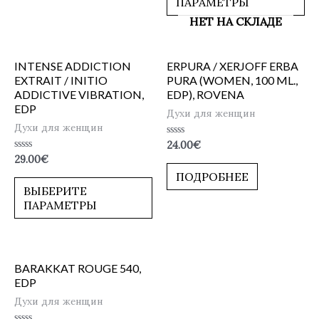
ПАРАМЕТРЫ
НЕТ НА СКЛАДЕ
INTENSE ADDICTION
ERPURA / XERJOFF ERBA
EXTRAIT / INITIO
PURA (WOMEN, 100 ML.,
ADDICTIVE VIBRATION,
EDP), ROVENA
EDP
Духи для женщин
Духи для женщин
Оценка
24.00
€
0
Оценка
29.00
€
из
0
5
ПОДРОБНЕЕ
из
5
ВЫБЕРИТЕ
ПАРАМЕТРЫ
BARAKKAT ROUGE 540,
EDP
Духи для женщин