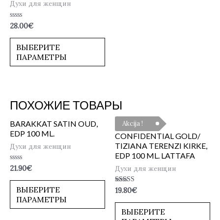
Духи для женщин
Оценка
28.00
€
0
из
5
ВЫБЕРИТЕ
ПАРАМЕТРЫ
ПОХОЖИЕ ТОВАРЫ
BARAKKAT SATIN OUD,
Akcija !
EDP 100 ML.
CONFIDENTIAL GOLD/
TIZIANA TERENZI KIRKE,
Духи для женщин
EDP 100 ML. LATTAFA
Оценка
Духи для женщин
21.90
€
0
из
5
ВЫБЕРИТЕ
Оценка
19.80
€
4.50
ПАРАМЕТРЫ
из 5
ВЫБЕРИТЕ