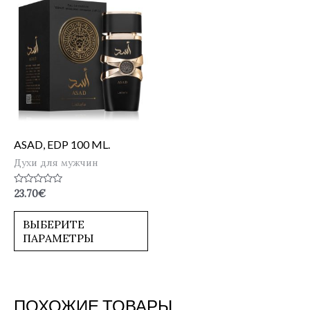
ASAD, EDP 100 ML.
Духи для мужчин
Оценка
23.70
€
0
из
5
ВЫБЕРИТЕ
ПАРАМЕТРЫ
ПОХОЖИЕ ТОВАРЫ