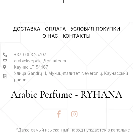
ДОСТАВКА
ОПЛАТА
УСЛОВИЯ ПОКУПКИ
О НАС
КОНТАКТЫ
+370 603 25707
arabickvepalai@gmail.com
Каунас LT-54487
Улица Gandrų 11, Муниципалитет Neveronių, Каунасский
район
Arabic Perfume - RYHANA
F
I
a
n
c
s
e
t
“Даже самый изысканный наряд нуждается в капельке