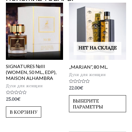
НЕТ НА СКЛАДЕ
SIGNATURES №III
,,MARJAN”, 80 ML.
(WOMEN, 50 ML., EDP),
Духи для женщин
MAISON ALHAMBRA
Духи для женщин
Оценка
22.00
€
0
из
Оценка
25.00
€
5
ВЫБЕРИТЕ
0
ПАРАМЕТРЫ
из
5
В КОРЗИНУ