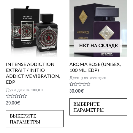
НЕТ НА СКЛАДЕ
INTENSE ADDICTION
AROMA ROSE (UNISEX,
EXTRAIT / INITIO
100 ML., EDP)
ADDICTIVE VIBRATION,
Духи для женщин
EDP
Духи для женщин
Оценка
30.00
€
0
из
5
Оценка
29.00
€
ВЫБЕРИТЕ
0
ПАРАМЕТРЫ
из
5
ВЫБЕРИТЕ
ПАРАМЕТРЫ