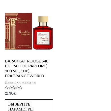
BARAKKAT ROUGE 540
EXTRAIT DE PARFUM (
100 ML., EDP),
FRAGRANCE WORLD
Духи для женщин
Оценка
21.90
€
0
из
5
ВЫБЕРИТЕ
ПАРАМЕТРЫ