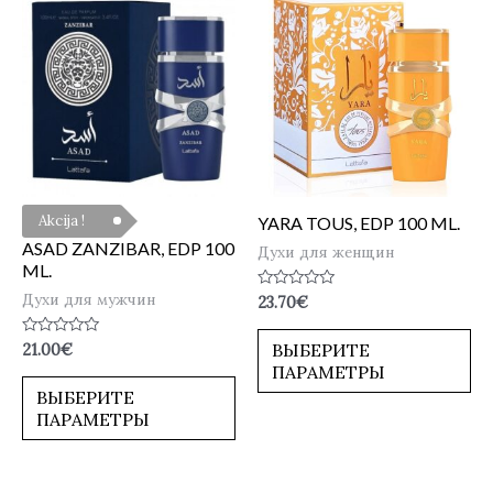
Akcija !
YARA TOUS, EDP 100 ML.
ASAD ZANZIBAR, EDP 100
Духи для женщин
ML.
Духи для мужчин
Оценка
23.70
€
0
из
5
Оценка
ВЫБЕРИТЕ
21.00
€
0
ПАРАМЕТРЫ
из
5
ВЫБЕРИТЕ
ПАРАМЕТРЫ