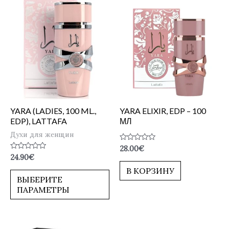
YARA (LADIES, 100 ML.,
YARA ELIXIR, EDP – 100
EDP), LATTAFA
МЛ
Духи для женщин
Оценка
28.00
€
0
Оценка
24.90
€
из
0
5
из
В КОРЗИНУ
5
ВЫБЕРИТЕ
ПАРАМЕТРЫ