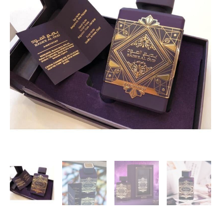
Oud
,,AMETHYST"
(Unisex,
100
ml.,
EDP)
Lattafa