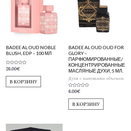
BADEE AL OUD NOBLE
BADEE AL OUD OUD FOR
BLUSH, EDP – 100 МЛ
GLORY –
ПАРФЮМИРОВАННЫЕ/
КОНЦЕНТРИРОВАННЫЕ
Оценка
26.00
€
МАСЛЯНЫЕ ДУХИ, 5 МЛ.
0
из
Духи с маленьким объемом
5
В КОРЗИНУ
Оценка
6.00
€
0
из
5
В КОРЗИНУ