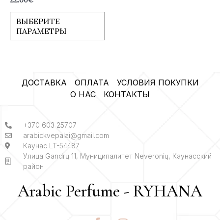
22.00
€
0
из
5
ВЫБЕРИТЕ
ПАРАМЕТРЫ
ДОСТАВКА
ОПЛАТА
УСЛОВИЯ ПОКУПКИ
О НАС
КОНТАКТЫ
+370 603 25707
arabickvepalai@gmail.com
Каунас LT-54487
Улица Gandrų 11, Муниципалитет Neveronių, Каунасский
район
Arabic Perfume - RYHANA
F
I