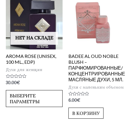
НЕТ НА СКЛАДЕ
AROMA ROSE (UNISEX,
BADEE AL OUD NOBLE
100 ML., EDP)
BLUSH –
ПАРФЮМИРОВАННЫЕ/
Духи для женщин
КОНЦЕНТРИРОВАННЫЕ
МАСЛЯНЫЕ ДУХИ, 5 МЛ.
Оценка
30.00
€
0
Духи с маленьким объемом
из
5
ВЫБЕРИТЕ
Оценка
6.00
€
ПАРАМЕТРЫ
0
из
5
В КОРЗИНУ