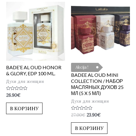
BADE’E AL OUD HONOR
Akcija !
& GLORY, EDP 100 ML.
BADEE AL OUD MINI
COLLECTION / НАБОР
Духи для женщин
МАСЛЯНЫХ ДУХОВ 25
МЛ (5 X 5 МЛ)
Оценка
26.90
€
0
Духи для женщин
из
5
В КОРЗИНУ
Оценка
27.00
€
23.90
€
0
из
5
В КОРЗИНУ