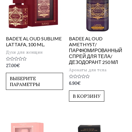
BADE’E AL OUD SUBLIME
BADEE AL OUD
LATTAFA, 100 ML.
AMETHYST/
ПАРФЮМИРОВАННЫЙ
Духи для женщин
СПРЕЙ ДЛЯ ТЕЛА/
ДЕЗОДОРАНТ 250 МЛ
Оценка
27.00
€
0
Ароматы для тела
из
5
ВЫБЕРИТЕ
Оценка
6.90
€
ПАРАМЕТРЫ
0
из
5
В КОРЗИНУ