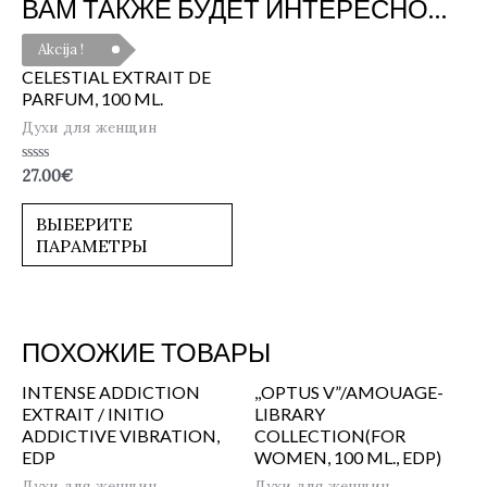
ВАМ ТАКЖЕ БУДЕТ ИНТЕРЕСНО…
Akcija !
CELESTIAL EXTRAIT DE
PARFUM, 100 ML.
Духи для женщин
Оценка
27.00
€
0
из
5
ВЫБЕРИТЕ
ПАРАМЕТРЫ
ПОХОЖИЕ ТОВАРЫ
INTENSE ADDICTION
,,OPTUS V”/AMOUAGE-
EXTRAIT / INITIO
LIBRARY
ADDICTIVE VIBRATION,
COLLECTION(FOR
EDP
WOMEN, 100 ML., EDP)
Духи для женщин
Духи для женщин