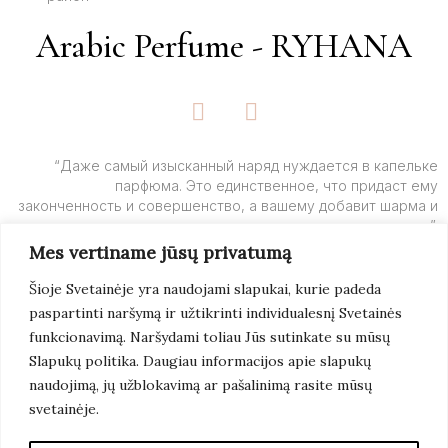
Arabic Perfume - RYHANA
F
I
a
n
c
s
e
t
“Даже самый изысканный наряд нуждается в капельке
парфюма. Это единственное, что придаст ему
b
a
законченность и совершенство, а вашему добавит шарма и
o
g
очарования”.
o
r
Mes vertiname jūsų privatumą
k
a
– Ив Сен-Лоран
-
m
Šioje Svetainėje yra naudojami slapukai, kurie padeda
f
paspartinti naršymą ir užtikrinti individualesnį Svetainės
Подробнее
funkcionavimą. Naršydami toliau Jūs sutinkate su mūsų
Slapukų politika. Daugiau informacijos apie slapukų
naudojimą, jų užblokavimą ar pašalinimą rasite mūsų
svetainėje.
© 2022 Arabic Perfume. Все Права Защищены.