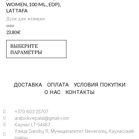
WOMEN, 100 ML., EDP),
LATTAFA
Духи для женщин
Оценка
23.80
€
0
из
5
ВЫБЕРИТЕ
ПАРАМЕТРЫ
ДОСТАВКА
ОПЛАТА
УСЛОВИЯ ПОКУПКИ
О НАС
КОНТАКТЫ
+370 603 25707
arabickvepalai@gmail.com
Каунас LT-54487
Улица Gandrų 11, Муниципалитет Neveronių, Каунасский
район