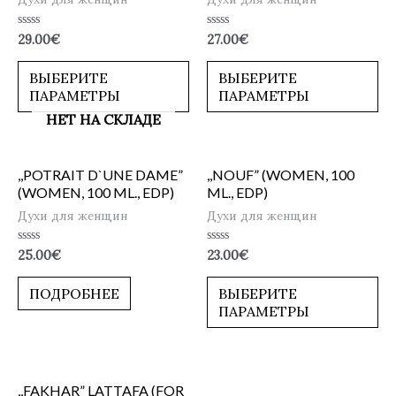
Оценка
Оценка
29.00
€
27.00
€
0
0
из
из
5
5
ВЫБЕРИТЕ
ВЫБЕРИТЕ
ПАРАМЕТРЫ
ПАРАМЕТРЫ
НЕТ НА СКЛАДЕ
,,POTRAIT D`UNE DAME”
,,NOUF” (WOMEN, 100
(WOMEN, 100 ML., EDP)
ML., EDP)
Духи для женщин
Духи для женщин
Оценка
Оценка
25.00
€
23.00
€
0
0
из
из
5
5
ПОДРОБНЕЕ
ВЫБЕРИТЕ
ПАРАМЕТРЫ
,,FAKHAR” LATTAFA (FOR