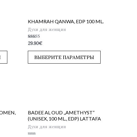
KHAMRAH QANWA, EDP 100 ML.
Духи для женщин
Оценка
29.90
€
5.00
из 5
Ы
ВЫБЕРИТЕ ПАРАМЕТРЫ
WOMEN,
BADEE AL OUD ,,AMETHYST”
(UNISEX, 100 ML., EDP) LATTAFA
Духи для женщин