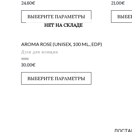
Оценка
Оценка
24.60
€
21.00
€
0
0
из
из
5
5
ВЫБЕРИТЕ ПАРАМЕТРЫ
ВЫБЕ
НЕТ НА СКЛАДЕ
AROMA ROSE (UNISEX, 100 ML., EDP)
Духи для женщин
Оценка
30.00
€
0
из
5
ВЫБЕРИТЕ ПАРАМЕТРЫ
ДОСТА