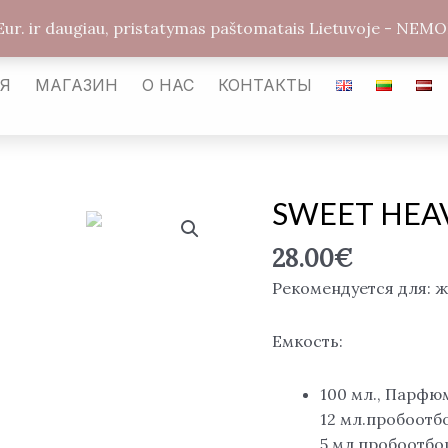
arabickvepalai@gmail.com
Каунас LT-54487
Улиц
Eur. ir daugiau, pristatymas paštomatais Lietuvoje - 
АЯ
МАГАЗИН
О НАС
КОНТАКТЫ
SWEET HEAVE
Количество
товара
28.00
€
SWEET
HEAVEN
Рекомендуется для: 
extreme,
EDP
Емкость:
100
ml.
100 мл., Парфю
12 мл.пробоот
5 мл.пробоотб