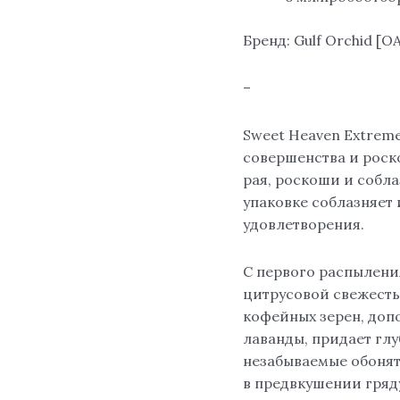
Бренд: Gulf Orchid [О
–
Sweet Heaven Extreme
совершенства и рос
рая, роскоши и собл
упаковке соблазняет 
удовлетворения.
С первого распылени
цитрусовой свежесть
кофейных зерен, до
лаванды, придает глу
незабываемые обонят
в предвкушении гря