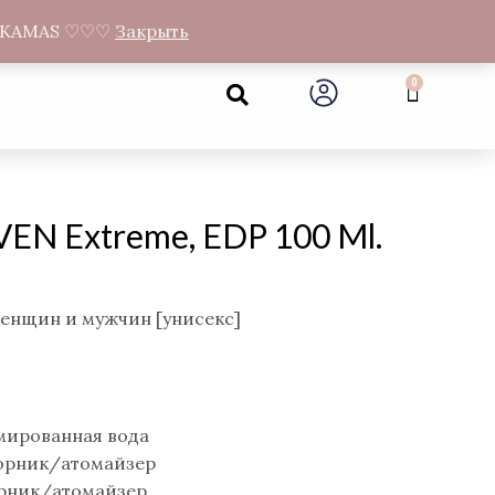
а Gandrų 11, Муниципалитет Neveronių, Каунасский район
NEMOKAMAS ♡♡♡
Закрыть
Search
0
Cart
N Extreme, EDP 100 Ml.
женщин и мужчин [унисекс]
мированная вода
борник/атомайзер
орник/атомайзер