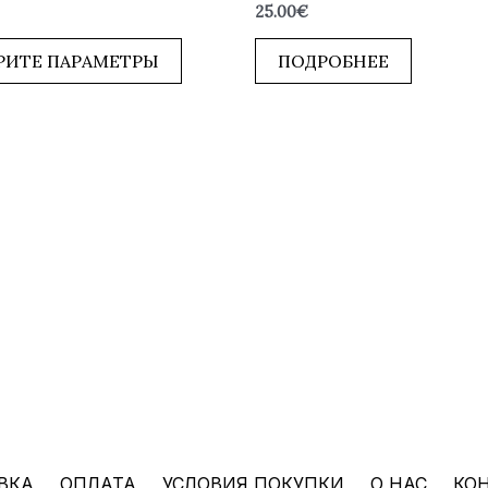
Оценка
25.00
€
0
из
5
РИТЕ ПАРАМЕТРЫ
ПОДРОБНЕЕ
ВКА
ОПЛАТА
УСЛОВИЯ ПОКУПКИ
О НАС
КО