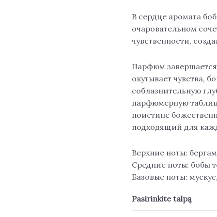
В сердце аромата боб
очаровательном соче
чувственности, созд
Парфюм завершается 
окутывает чувства, б
соблазнительную глуб
парфюмерную таблиц
поистине божественн
подходящий для кажд
Верхние ноты: бергам
Средние ноты: бобы т
Базовые ноты: мускус,
Pasirinkite talpą