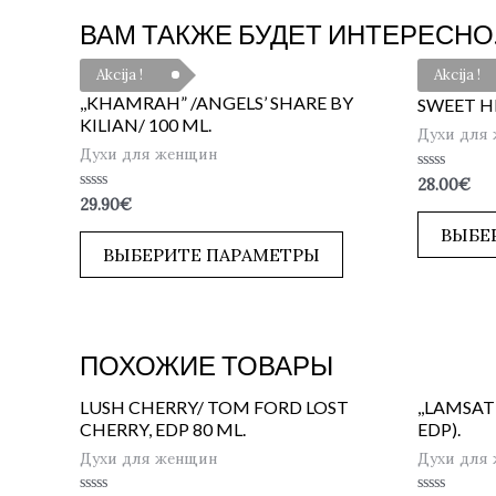
ВАМ ТАКЖЕ БУДЕТ ИНТЕРЕСНО
Akcija !
Akcija !
,,KHAMRAH” /ANGELS’ SHARE BY
SWEET HE
KILIAN/ 100 ML.
Духи для
Духи для женщин
Оценка
28.00
€
0
Оценка
29.90
€
из
0
5
из
ВЫБЕ
5
ВЫБЕРИТЕ ПАРАМЕТРЫ
ПОХОЖИЕ ТОВАРЫ
LUSH CHERRY/ TOM FORD LOST
,,LAMSAT
CHERRY, EDP 80 ML.
EDP).
Духи для женщин
Духи для