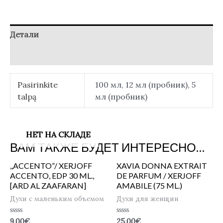
Детали
Отзывы (0)
Pasirinkite
100 мл, 12 мл (пробник), 5
talpą
мл (пробник)
НЕТ НА СКЛАДЕ
ВАМ ТАКЖЕ БУДЕТ ИНТЕРЕСНО…
,,ACCENTO”/ XERJOFF
XAVIA DONNA EXTRAIT
ACCENTO, EDP 30 ML.,
DE PARFUM / XERJOFF
[ARD AL ZAAFARAN]
AMABILE (75 ML.)
Духи с маленьким объемом
Духи для женщин
Оценка
Оценка
9.00
€
25.00
€