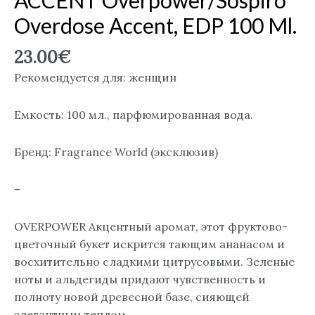
Overdose
Overdose Accent, EDP 100 Ml.
Accent,
EDP
23.00
€
100
Рекомендуется для: женщин
ml.
Емкость: 100 мл., парфюмированная вода.
Бренд: Fragrance World (эксклюзив)
–
OVERPOWER Акцентный аромат, этот фруктово-
цветочный букет искрится тающим ананасом и
восхитительно сладкими цитрусовыми. Зеленые
ноты и альдегиды придают чувственность и
полноту новой древесной базе, сияющей
элегантным теплом.