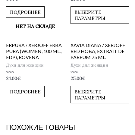
0
0
из
из
5
5
ПОДРОБНЕЕ
ВЫБЕРИТЕ
ПАРАМЕТРЫ
НЕТ НА СКЛАДЕ
ERPURA / XERJOFF ERBA
XAVIA DIANA / XERJOFF
PURA (WOMEN, 100 ML.,
RED HOBA, EXTRAIT DE
EDP), ROVENA
PARFUM 75 ML.
Духи для женщин
Духи для женщин
Оценка
Оценка
24.00
€
25.00
€
0
0
из
из
5
5
ПОДРОБНЕЕ
ВЫБЕРИТЕ
ПАРАМЕТРЫ
ПОХОЖИЕ ТОВАРЫ