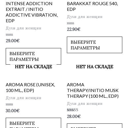
INTENSE ADDICTION
BARAKKAT ROUGE 540,
EXTRAIT / INITIO
EDP
ADDICTIVE VIBRATION,
Духи для женщин
EDP
Духи для женщин
Оценка
22.90
€
0
из
5
Оценка
29.00
€
ВЫБЕРИТЕ
0
ПАРАМЕТРЫ
из
5
ВЫБЕРИТЕ
ПАРАМЕТРЫ
НЕТ НА СКЛАДЕ
НЕТ НА СКЛАДЕ
AROMA ROSE (UNISEX,
AROMA
100 ML., EDP)
THERAPY/INITIO MUSK
THERAPY (100 ML., EDP)
Духи для женщин
Духи для женщин
Оценка
30.00
€
0
Оценка
28.00
€
из
5.00
5
ВЫБЕРИТЕ
из 5