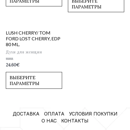
ПАРАМЕТРЫ
ВЫБЕРИТЕ
ПАРАМЕТРЫ
LUSH CHERRY/ TOM
FORD LOST CHERRY, EDP
80 ML.
Духи для женщин
Оценка
24.60
€
0
из
5
ВЫБЕРИТЕ
ПАРАМЕТРЫ
ДОСТАВКА
ОПЛАТА
УСЛОВИЯ ПОКУПКИ
О НАС
КОНТАКТЫ