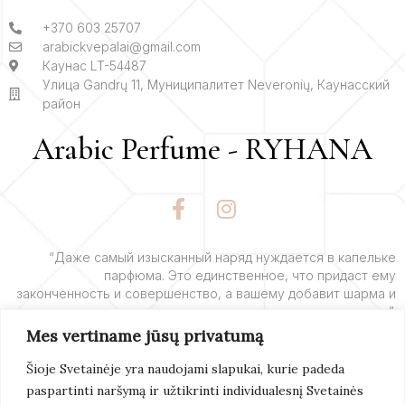
+370 603 25707
arabickvepalai@gmail.com
Каунас LT-54487
Улица Gandrų 11, Муниципалитет Neveronių, Каунасский
район
Arabic Perfume - RYHANA
F
I
a
n
c
s
e
t
“Даже самый изысканный наряд нуждается в капельке
парфюма. Это единственное, что придаст ему
b
a
законченность и совершенство, а вашему добавит шарма и
o
g
очарования”.
o
r
Mes vertiname jūsų privatumą
k
a
– Ив Сен-Лоран
-
m
Šioje Svetainėje yra naudojami slapukai, kurie padeda
f
paspartinti naršymą ir užtikrinti individualesnį Svetainės