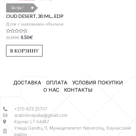
Akcija !
OUD DESERT, 30 ML., EDP
Духи с маленьким объемом
Оценка
11.00
€
9.50
€
0
из
5
В КОРЗИНУ
ДОСТАВКА
ОПЛАТА
УСЛОВИЯ ПОКУПКИ
О НАС
КОНТАКТЫ
+370 603 25707
arabickvepalai@gmail.com
Каунас LT-54487
Улица Gandrų 11, Муниципалитет Neveronių, Каунасский
район