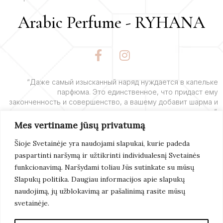
Arabic Perfume - RYHANA
F
I
a
n
c
s
e
t
“Даже самый изысканный наряд нуждается в капельке
парфюма. Это единственное, что придаст ему
b
a
законченность и совершенство, а вашему добавит шарма и
o
g
очарования”.
o
r
Mes vertiname jūsų privatumą
k
a
– Ив Сен-Лоран
-
m
Šioje Svetainėje yra naudojami slapukai, kurie padeda
f
paspartinti naršymą ir užtikrinti individualesnį Svetainės
Подробнее
funkcionavimą. Naršydami toliau Jūs sutinkate su mūsų
Slapukų politika. Daugiau informacijos apie slapukų
naudojimą, jų užblokavimą ar pašalinimą rasite mūsų
svetainėje.
© 2022 Arabic Perfume. Все Права Защищены.