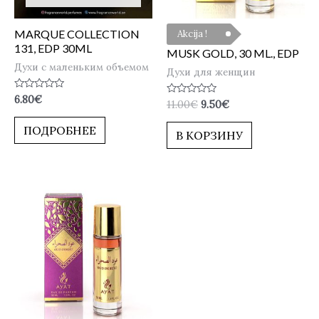
MARQUE COLLECTION
Akcija !
131, EDP 30ML
MUSK GOLD, 30 ML., EDP
Духи с маленьким объемом
Духи для женщин
Оценка
6.80
€
Оценка
11.00
€
9.50
€
0
0
из
из
5
ПОДРОБНЕЕ
5
В КОРЗИНУ