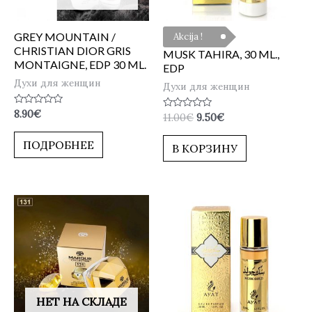
GREY MOUNTAIN /
Akcija !
CHRISTIAN DIOR GRIS
MUSK TAHIRA, 30 ML.,
MONTAIGNE, EDP 30 ML.
EDP
Духи для женщин
Духи для женщин
Оценка
8.90
€
Оценка
11.00
€
9.50
€
0
0
из
из
5
ПОДРОБНЕЕ
5
В КОРЗИНУ
НЕТ НА СКЛАДЕ