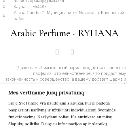
arabickvepalai@gmail.com
Каунас LT-54487
Улица Gandrų 11, Муниципалитет Neveronių, Каунасский
район
Arabic Perfume - RYHANA
F
I
a
n
c
s
e
t
“Даже самый изысканный наряд нуждается в капельке
парфюма. Это единственное, что придаст ему
b
a
законченность и совершенство, а вашему добавит шарма и
o
g
очарования”.
o
r
Mes vertiname jūsų privatumą
k
a
– Ив Сен-Лоран
-
m
Šioje Svetainėje yra naudojami slapukai, kurie padeda
f
paspartinti naršymą ir užtikrinti individualesnį Svetainės
Подробнее
funkcionavimą. Naršydami toliau Jūs sutinkate su mūsų
Slapukų politika. Daugiau informacijos apie slapukų