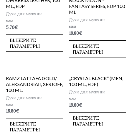
OMBRE33 LEATHER, 100
BLACK MOON –
ML., EDP
FANTASY SERIES, EDP 100
ML
Духи для мужчин
Духи для мужчин
Оценка
5.70
€
0
Оценка
19.80
€
из
0
5
ВЫБЕРИТЕ
из
5
ПАРАМЕТРЫ
ВЫБЕРИТЕ
ПАРАМЕТРЫ
RAMZ LATTAFA GOLD/
,,CRYSTAL BLACK” (MEN,
ALEKSANDRIAII, XERJOFF,
100 ML., EDP)
100 ML.
Духи для мужчин
Духи для мужчин
Оценка
19.80
€
0
Оценка
18.80
€
из
0
5
ВЫБЕРИТЕ
из
5
ВЫБЕРИТЕ
ПАРАМЕТРЫ
ПАРАМЕТРЫ