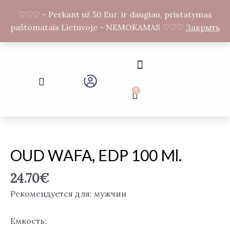
Перейти
F
I
♡♡♡ - Perkant už 50 Eur. ir daugiau, pristatymas
к
a
n
paštomatais Lietuvoje - NEMOKAMAS ♡♡♡
Закрыть
c
s
содержимому
e
t
b
a
o
g
Menu
o
r
Search
k
a
-
m
0
Cart
f
Количество
товара
OUD
OUD WAFA, EDP 100 Ml.
WAFA,
EDP
24.70
€
100
Рекомендуется для: мужчин
ml.
Емкость: