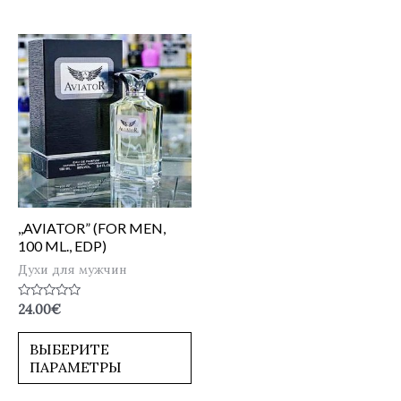
,,AVIATOR” (FOR MEN,
100 ML., EDP)
Духи для мужчин
Оценка
24.00
€
0
из
5
ВЫБЕРИТЕ
ПАРАМЕТРЫ