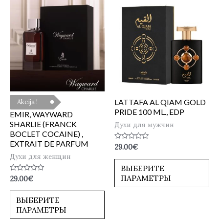
LATTAFA AL QIAM GOLD
Akcija !
PRIDE 100 ML., EDP
EMIR, WAYWARD
SHARLIE (FRANCK
Духи для мужчин
BOCLET COCAINE) ,
EXTRAIT DE PARFUM
Оценка
29.00
€
0
Духи для женщин
из
5
ВЫБЕРИТЕ
ПАРАМЕТРЫ
Оценка
29.00
€
0
из
5
ВЫБЕРИТЕ
ПАРАМЕТРЫ