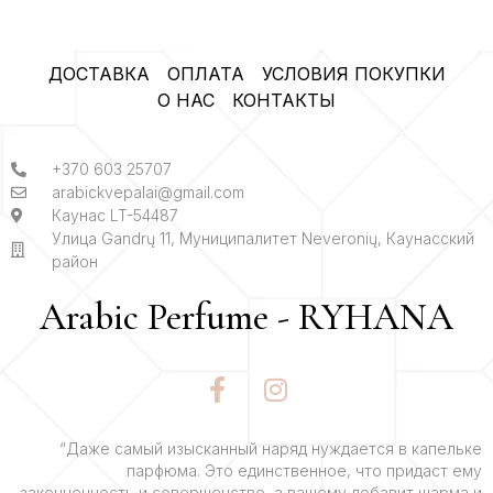
ДОСТАВКА
ОПЛАТА
УСЛОВИЯ ПОКУПКИ
О НАС
КОНТАКТЫ
+370 603 25707
arabickvepalai@gmail.com
Каунас LT-54487
Улица Gandrų 11, Муниципалитет Neveronių, Каунасский
район
Arabic Perfume - RYHANA
F
I
a
n
c
s
e
t
“Даже самый изысканный наряд нуждается в капельке
парфюма. Это единственное, что придаст ему
b
a
законченность и совершенство, а вашему добавит шарма и