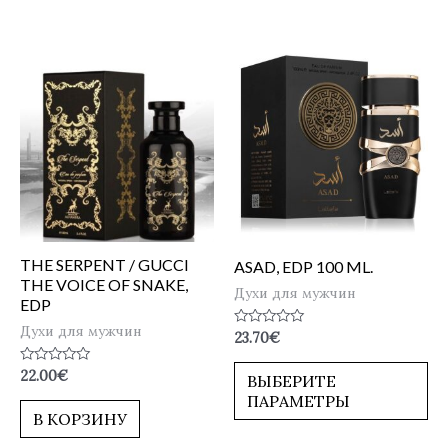
THE SERPENT / GUCCI
ASAD, EDP 100 ML.
THE VOICE OF SNAKE,
Духи для мужчин
EDP
Духи для мужчин
Оценка
23.70
€
0
из
Оценка
22.00
€
5
ВЫБЕРИТЕ
0
ПАРАМЕТРЫ
из
5
В КОРЗИНУ