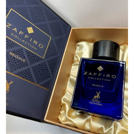
Regale
(
For
Men,
100
ml.,
EDP)