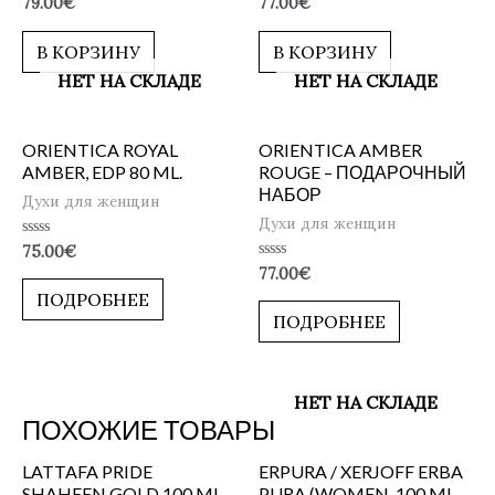
Оценка
Оценка
79.00
€
77.00
€
0
0
из
из
5
5
В КОРЗИНУ
В КОРЗИНУ
НЕТ НА СКЛАДЕ
НЕТ НА СКЛАДЕ
ORIENTICA ROYAL
ORIENTICA AMBER
AMBER, EDP 80 ML.
ROUGE – ПОДАРОЧНЫЙ
НАБОР
Духи для женщин
Духи для женщин
Оценка
75.00
€
0
Оценка
77.00
€
из
0
5
ПОДРОБНЕЕ
из
5
ПОДРОБНЕЕ
НЕТ НА СКЛАДЕ
ПОХОЖИЕ ТОВАРЫ
LATTAFA PRIDE
ERPURA / XERJOFF ERBA
SHAHEEN GOLD 100 ML.,
PURA (WOMEN, 100 ML.,