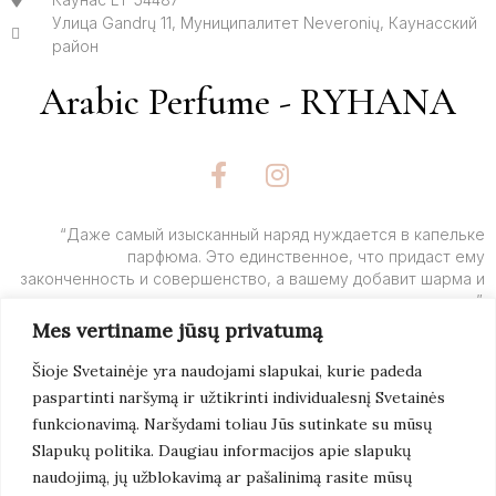
Улица Gandrų 11, Муниципалитет Neveronių, Каунасский
район
Arabic Perfume - RYHANA
F
I
a
n
c
s
e
t
“Даже самый изысканный наряд нуждается в капельке
парфюма. Это единственное, что придаст ему
b
a
законченность и совершенство, а вашему добавит шарма и
o
g
очарования”.
o
r
Mes vertiname jūsų privatumą
k
a
– Ив Сен-Лоран
-
m
Šioje Svetainėje yra naudojami slapukai, kurie padeda
f
paspartinti naršymą ir užtikrinti individualesnį Svetainės
Подробнее
funkcionavimą. Naršydami toliau Jūs sutinkate su mūsų
Slapukų politika. Daugiau informacijos apie slapukų
naudojimą, jų užblokavimą ar pašalinimą rasite mūsų