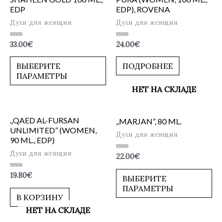
EDP
EDP), ROVENA
Духи для женщин
Духи для женщин
Оценка
Оценка
33.00
€
24.00
€
0
0
из
из
5
5
ВЫБЕРИТЕ
ПОДРОБНЕЕ
ПАРАМЕТРЫ
НЕТ НА СКЛАДЕ
,,QAED AL-FURSAN
,,MARJAN”, 80 ML.
UNLIMITED” (WOMEN,
Духи для женщин
90 ML., EDP)
Духи для женщин
Оценка
22.00
€
0
из
Оценка
19.80
€
5
ВЫБЕРИТЕ
0
ПАРАМЕТРЫ
из
5
В КОРЗИНУ
НЕТ НА СКЛАДЕ