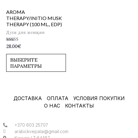
AROMA
THERAPY/INITIO MUSK
THERAPY (100 ML., EDP)
Духи для женщин
Оценка
28.00
€
5.00
из 5
ВЫБЕРИТЕ
ПАРАМЕТРЫ
ДОСТАВКА
ОПЛАТА
УСЛОВИЯ ПОКУПКИ
О НАС
КОНТАКТЫ
+370 603 25707
arabickvepalai@gmail.com
Каунас LT-54487