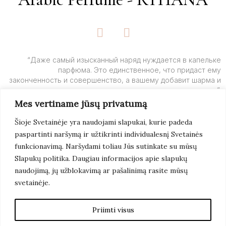
F
I
a
n
c
s
e
t
“Даже самый изысканный наряд нуждается в капельке
парфюма. Это единственное, что придаст ему
b
a
законченность и совершенство, а вашему добавит шарма и
o
g
очарования”.
o
r
Mes vertiname jūsų privatumą
k
a
– Ив Сен-Лоран
-
m
Šioje Svetainėje yra naudojami slapukai, kurie padeda
f
paspartinti naršymą ir užtikrinti individualesnį Svetainės
Подробнее
funkcionavimą. Naršydami toliau Jūs sutinkate su mūsų
Slapukų politika. Daugiau informacijos apie slapukų
naudojimą, jų užblokavimą ar pašalinimą rasite mūsų
svetainėje.
© 2022 Arabic Perfume. Все Права Защищены.
Создание Сайтов:
Artix
Priimti visus