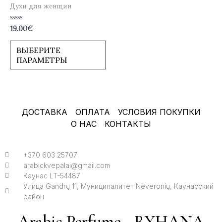
Духи для женщин
Оценка
19.00
€
0
из
5
ВЫБЕРИТЕ
ПАРАМЕТРЫ
ДОСТАВКА
ОПЛАТА
УСЛОВИЯ ПОКУПКИ
О НАС
КОНТАКТЫ
+370 603 25707
arabickvepalai@gmail.com
Каунас LT-54487
Улица Gandrų 11, Муниципалитет Neveronių, Каунасский
район
Arabic Perfume - RYHANA