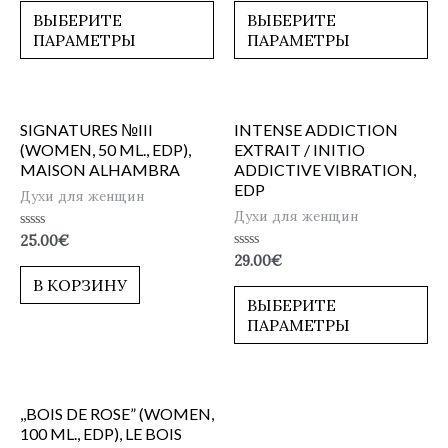
из
из
5
5
ВЫБЕРИТЕ
ВЫБЕРИТЕ
ПАРАМЕТРЫ
ПАРАМЕТРЫ
SIGNATURES №III
INTENSE ADDICTION
(WOMEN, 50 ML., EDP),
EXTRAIT / INITIO
MAISON ALHAMBRA
ADDICTIVE VIBRATION,
EDP
Духи для женщин
Духи для женщин
Оценка
25.00
€
0
Оценка
29.00
€
из
0
5
В КОРЗИНУ
из
5
ВЫБЕРИТЕ
ПАРАМЕТРЫ
,,BOIS DE ROSE” (WOMEN,
100 ML., EDP), LE BOIS