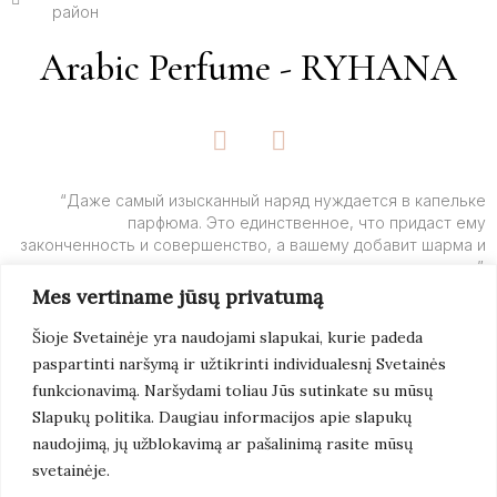
район
Arabic Perfume - RYHANA
F
I
a
n
c
s
e
t
“Даже самый изысканный наряд нуждается в капельке
парфюма. Это единственное, что придаст ему
b
a
законченность и совершенство, а вашему добавит шарма и
o
g
очарования”.
o
r
Mes vertiname jūsų privatumą
k
a
– Ив Сен-Лоран
-
m
Šioje Svetainėje yra naudojami slapukai, kurie padeda
f
paspartinti naršymą ir užtikrinti individualesnį Svetainės
Подробнее
funkcionavimą. Naršydami toliau Jūs sutinkate su mūsų
Slapukų politika. Daugiau informacijos apie slapukų
naudojimą, jų užblokavimą ar pašalinimą rasite mūsų
svetainėje.
© 2022 Arabic Perfume. Все Права Защищены.