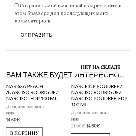
Сохранить моё имя, email и адрес сайта в
этом браузере для последующих моих
комментариев.
НЕТ НА СКЛАДЕ
ВАМ ТАКЖЕ БУДЕТ ИНТЕРЕСНО…
NARISSA PEACH
NARCEINE POUDREE /
/NARCISO RODRIGUEZ
NARCISO RODRIGUEZ
NARCISO , EDP 100 ML.
NARCISO POUDREE, EDP
100 ML.
Духи для женщин
Духи для женщин
Оценка
14.60
€
0
Оценка
21.00
€
14.60
€
из
0
5
В КОРЗИНУ
из