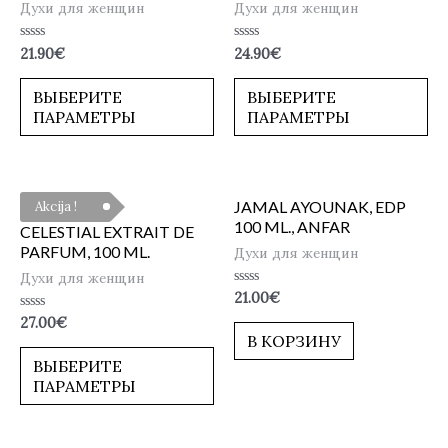
Духи для женщин
Духи для женщин
Оценка
Оценка
21.90
€
24.90
€
0
0
из
из
5
5
ВЫБЕРИТЕ
ВЫБЕРИТЕ
ПАРАМЕТРЫ
ПАРАМЕТРЫ
JAMAL AYOUNAK, EDP
Akcija !
100 ML., ANFAR
CELESTIAL EXTRAIT DE
PARFUM, 100 ML.
Духи для женщин
Духи для женщин
Оценка
21.00
€
0
Оценка
27.00
€
из
0
5
В КОРЗИНУ
из
5
ВЫБЕРИТЕ
ПАРАМЕТРЫ