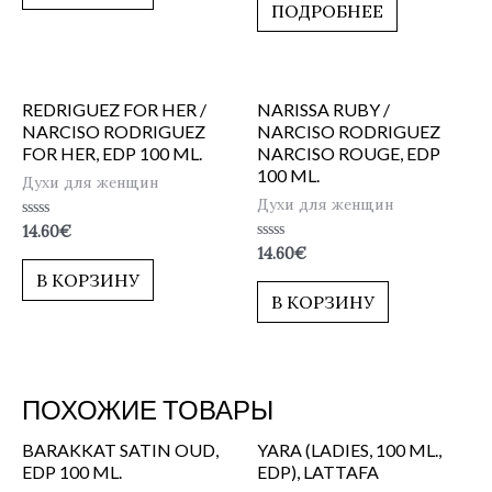
5
ПОДРОБНЕЕ
REDRIGUEZ FOR HER /
NARISSA RUBY /
NARCISO RODRIGUEZ
NARCISO RODRIGUEZ
FOR HER, EDP 100 ML.
NARCISO ROUGE, EDP
100 ML.
Духи для женщин
Духи для женщин
Оценка
14.60
€
0
Оценка
14.60
€
из
0
5
В КОРЗИНУ
из
5
В КОРЗИНУ
ПОХОЖИЕ ТОВАРЫ
BARAKKAT SATIN OUD,
YARA (LADIES, 100 ML.,
EDP 100 ML.
EDP), LATTAFA