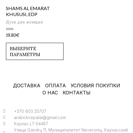
SHAMS AL EMARAT
KHUSUSI, EDP
Духи для женщин
Оценка
19.80
€
0
из
5
ВЫБЕРИТЕ
ПАРАМЕТРЫ
ДОСТАВКА
ОПЛАТА
УСЛОВИЯ ПОКУПКИ
О НАС
КОНТАКТЫ
+370 603 25707
arabickvepalai@gmail.com
Каунас LT-54487
Улица Gandrų 11, Муниципалитет Neveronių, Каунасский