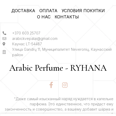
ДОСТАВКА
ОПЛАТА
УСЛОВИЯ ПОКУПКИ
О НАС
КОНТАКТЫ
+370 603 25707
arabickvepalai@gmail.com
Каунас LT-54487
Улица Gandrų 11, Муниципалитет Neveronių, Каунасский
район
Arabic Perfume - RYHANA
F
I
a
n
c
s
e
t
“Даже самый изысканный наряд нуждается в капельке
парфюма. Это единственное, что придаст ему
b
a
законченность и совершенство, а вашему добавит шарма и
o
g
очарования”.