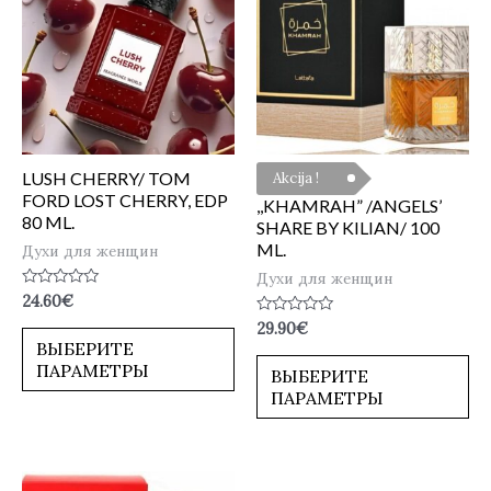
LUSH CHERRY/ TOM
Akcija !
FORD LOST CHERRY, EDP
,,KHAMRAH” /ANGELS’
80 ML.
SHARE BY KILIAN/ 100
ML.
Духи для женщин
Духи для женщин
Оценка
24.60
€
0
Оценка
29.90
€
из
0
5
ВЫБЕРИТЕ
из
ПАРАМЕТРЫ
5
ВЫБЕРИТЕ
ПАРАМЕТРЫ