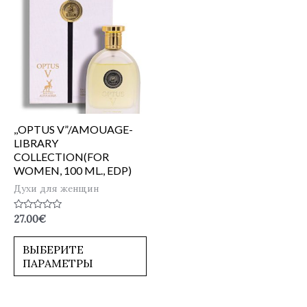
,,OPTUS V”/AMOUAGE-
LIBRARY
COLLECTION(FOR
WOMEN, 100 ML., EDP)
Духи для женщин
Оценка
27.00
€
0
из
5
ВЫБЕРИТЕ
ПАРАМЕТРЫ