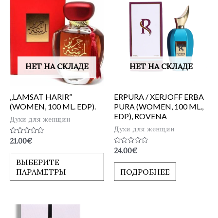
НЕТ НА СКЛАДЕ
НЕТ НА СКЛАДЕ
,,LAMSAT HARIR”
ERPURA / XERJOFF ERBA
(WOMEN, 100 ML. EDP).
PURA (WOMEN, 100 ML.,
EDP), ROVENA
Духи для женщин
Духи для женщин
Оценка
21.00
€
0
Оценка
24.00
€
из
0
5
ВЫБЕРИТЕ
из
5
ПАРАМЕТРЫ
ПОДРОБНЕЕ