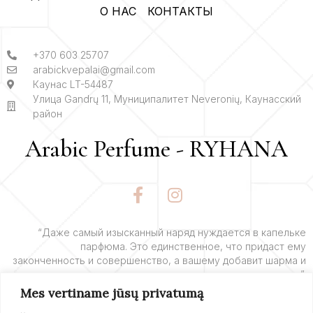
О НАС
КОНТАКТЫ
+370 603 25707
arabickvepalai@gmail.com
Каунас LT-54487
Улица Gandrų 11, Муниципалитет Neveronių, Каунасский
район
Arabic Perfume - RYHANA
F
I
a
n
c
s
e
t
“Даже самый изысканный наряд нуждается в капельке
парфюма. Это единственное, что придаст ему
b
a
законченность и совершенство, а вашему добавит шарма и
o
g
очарования”.
o
r
Mes vertiname jūsų privatumą
k
a
– Ив Сен-Лоран