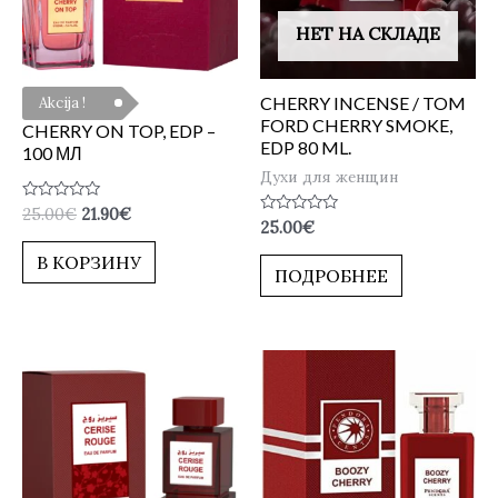
НЕТ НА СКЛАДЕ
CHERRY INCENSE / TOM
Akcija !
FORD CHERRY SMOKE,
CHERRY ON TOP, EDP –
EDP 80 ML.
100 МЛ
Духи для женщин
Оценка
25.00
€
21.90
€
Оценка
25.00
€
0
0
из
из
5
В КОРЗИНУ
5
ПОДРОБНЕЕ