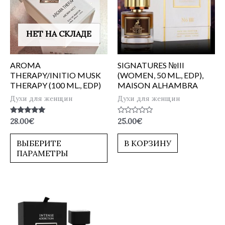
НЕТ НА СКЛАДЕ
AROMA
SIGNATURES №III
THERAPY/INITIO MUSK
(WOMEN, 50 ML., EDP),
THERAPY (100 ML., EDP)
MAISON ALHAMBRA
Духи для женщин
Духи для женщин
Оценка
Оценка
28.00
€
25.00
€
5.00
0
из 5
из
5
ВЫБЕРИТЕ
В КОРЗИНУ
ПАРАМЕТРЫ