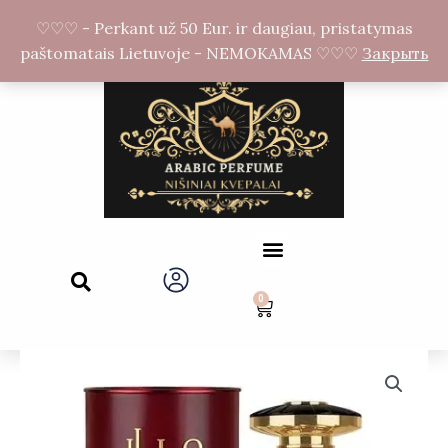
Перейти
F
I
♡♡♡ - Perkant už 50 Eur. ir daugiau, pristatymas
к
a
n
paštomatais Lietuvoje - NEMOKAMAS ♡♡♡
Закрыть
c
s
содержимому
e
t
b
a
o
g
o
r
k
a
-
m
f
Menu
Search
0
Cart
Количество
товара
MAYAR
Cherry