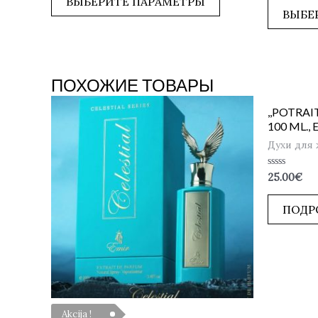
ВЫБЕРИТЕ ПАРАМЕТРЫ
5
ВЫБЕ
ПОХОЖИЕ ТОВАРЫ
,,POTRA
100 ML., 
Духи для
Оценка
25.00
€
0
из
5
ПОДР
Akcija !