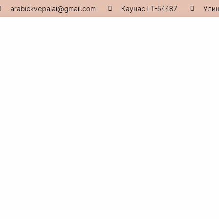
arabickvepalai@gmail.com
Каунас LT-54487
Улиц