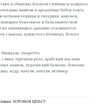
 тают в объятиях богатой глубины и мощного
очетание ванили и ароматных бобов тонга,
 нотками корицы и гвоздики, наконец,
ревающим бензоином и бальзамической
А их опьяняющее дыхание усиливается
м сандала, душистого ветивера, белого
 Миндаль, Амаретто;
 слива, турецкая роза, арабский жасмин.
онка, ваниль, перуанский бальзам, бензоин,
ика, кедр, пачули, пачули, ветивер,
женщин
,
ХОРОШАЯ ЦЕНА !!!