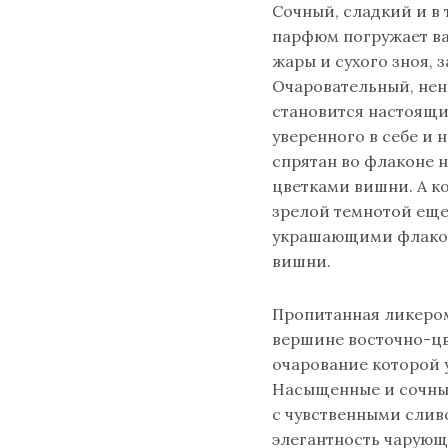
Сочный, сладкий и в
парфюм погружает в
жары и сухого зноя,
Очаровательный, нен
становится настоящи
уверенного в себе и
спрятан во флаконе 
цветками вишни. А к
зрелой темнотой еще
украшающими флакон
вишни.
Пропитанная ликером
вершине восточно-цв
очарование которой 
Насыщенные и сочные
с чувственными слив
элегантность чарующ