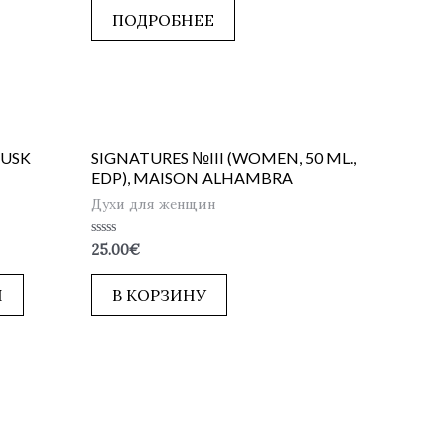
5
ПОДРОБНЕЕ
MUSK
SIGNATURES №III (WOMEN, 50 ML.,
EDP), MAISON ALHAMBRA
Духи для женщин
Оценка
25.00
€
0
из
5
Ы
В КОРЗИНУ