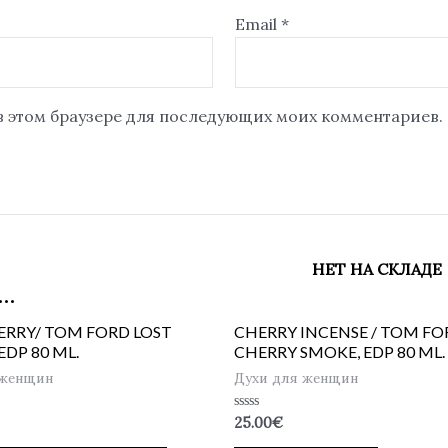
Email
*
 в этом браузере для последующих моих комментариев.
НЕТ НА СКЛАДЕ
…
ERRY/ TOM FORD LOST
CHERRY INCENSE / TOM FO
EDP 80 ML.
CHERRY SMOKE, EDP 80 ML.
 женщин
Духи для женщин
Оценка
25.00
€
0
из