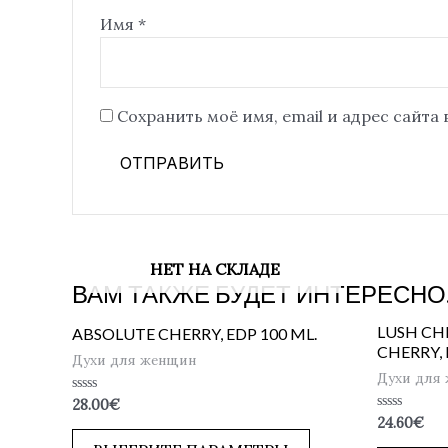
Имя
*
Сохранить моё имя, email и адрес сайта
НЕТ НА СКЛАДЕ
ВАМ ТАКЖЕ БУДЕТ ИНТЕРЕСНО
LUSH CH
ABSOLUTE CHERRY, EDP 100 ML.
CHERRY, 
Духи для женщин
Духи для
Оценка
28.00
€
0
Оценка
24.60
€
из
0
5
из