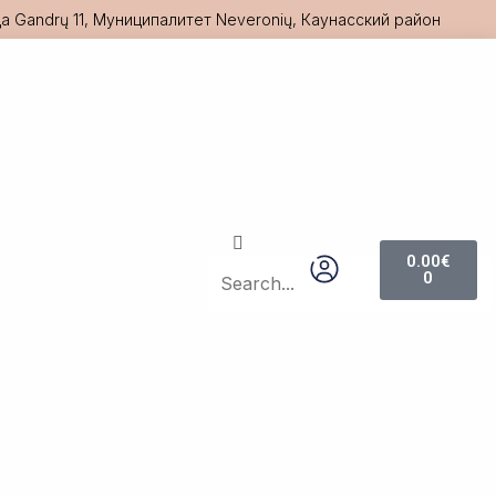
а Gandrų 11, Муниципалитет Neveronių, Каунасский район
Search
Search
Cart
0.00
€
0
Close
this
search
box.