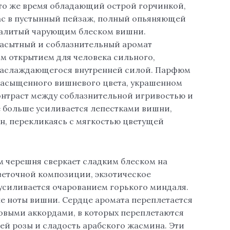
 то же время обладающий острой горчинкой,
ас в пустынный пейзаж, полный опьяняющей
 залитый чарующим блеском вишни.
асытный и соблазнительный аромат
м открытием для человека сильного,
 наслаждающегося внутренней силой. Парфюм
насыщенного вишневого цвета, украшенном
онтраст между соблазнительной игривостью и
 больше усиливается лепестками вишни,
, перекликаясь с мягкостью цветущей
 черешня сверкает сладким блеском на
еточной композиции, экзотическое
усиливается очарованием горького миндаля.
 ноты вишни. Сердце аромата переплетается
овыми аккордами, в которых переплетаются
ей розы и сладость арабского жасмина. Эти