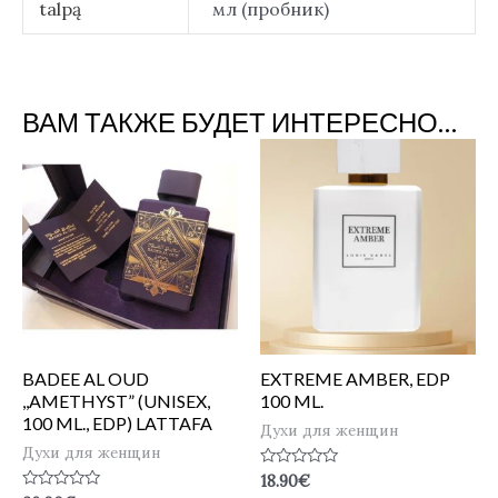
talpą
мл (пробник)
ВАМ ТАКЖЕ БУДЕТ ИНТЕРЕСНО…
BADEE AL OUD
EXTREME AMBER, EDP
,,AMETHYST” (UNISEX,
100 ML.
100 ML., EDP) LATTAFA
Духи для женщин
Духи для женщин
Оценка
18.90
€
0