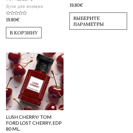
Оценка
19.80
€
Духи для женщин
0
из
5
ВЫБЕРИТЕ
Оценка
19.80
€
0
ПАРАМЕТРЫ
из
5
В КОРЗИНУ
LUSH CHERRY/ TOM
FORD LOST CHERRY, EDP
80 ML.