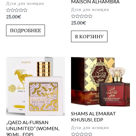
MAISON ALHAMBRA
Духи для женщин
Духи для женщин
Оценка
25.00
€
0
Оценка
25.00
€
из
0
5
ПОДРОБНЕЕ
из
5
В КОРЗИНУ
SHAMS AL EMARAT
KHUSUSI, EDP
,,QAED AL-FURSAN
Духи для женщин
UNLIMITED” (WOMEN,
90 ML., EDP)