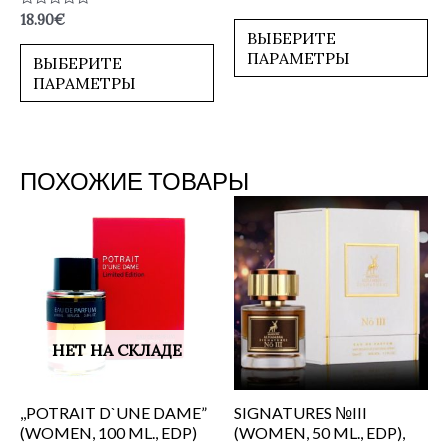
0
Оценка
18.90
€
из
0
5
ВЫБЕРИТЕ
из
ПАРАМЕТРЫ
5
ВЫБЕРИТЕ
ПАРАМЕТРЫ
ПОХОЖИЕ ТОВАРЫ
НЕТ НА СКЛАДЕ
,,POTRAIT D`UNE DAME”
SIGNATURES №III
(WOMEN, 100 ML., EDP)
(WOMEN, 50 ML., EDP),