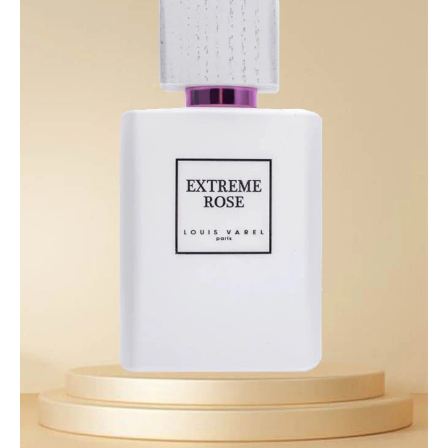
EDP
100
ml.