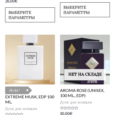
Оценка
26.00
€
из
0
5
ВЫБЕРИТЕ
из
5
ВЫБЕРИТЕ
ПАРАМЕТРЫ
ПАРАМЕТРЫ
НЕТ НА СКЛАДЕ
AROMA ROSE (UNISEX,
Akcija !
100 ML., EDP)
EXTREME MUSK, EDP 100
ML.
Духи для женщин
Духи для женщин
Оценка
30.00
€