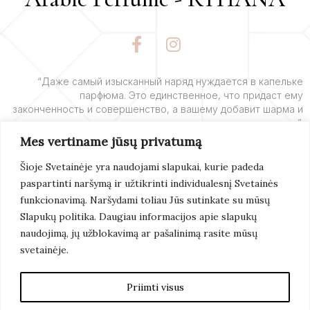
F
I
a
n
c
s
e
t
“Даже самый изысканный наряд нуждается в капельке
парфюма. Это единственное, что придаст ему
b
a
законченность и совершенство, а вашему добавит шарма и
o
g
очарования”.
o
r
Mes vertiname jūsų privatumą
k
a
– Ив Сен-Лоран
-
m
Šioje Svetainėje yra naudojami slapukai, kurie padeda
f
paspartinti naršymą ir užtikrinti individualesnį Svetainės
Подробнее
funkcionavimą. Naršydami toliau Jūs sutinkate su mūsų
Slapukų politika. Daugiau informacijos apie slapukų
naudojimą, jų užblokavimą ar pašalinimą rasite mūsų
svetainėje.
© 2022 Arabic Perfume. Все Права Защищены.
Создание Сайтов:
Artix
Priimti visus