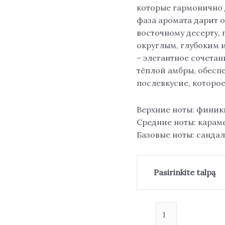
которые гармонично 
фаза аромата дарит 
восточному десерту, 
округлым, глубоким 
– элегантное сочетан
тёплой амбры, обесп
послевкусие, которое
Верхние ноты: финики
Средние ноты: караме
Базовые ноты: сандал
Pasirinkite talpą