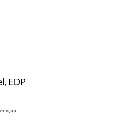
l, EDP
женщин