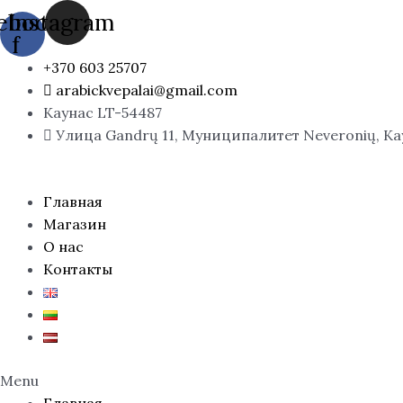
Перейти
ebook-
Instagram
к
f
содержимому
+370 603 25707
arabickvepalai@gmail.com
Каунас LT-54487
Улица Gandrų 11, Муниципалитет Neveronių, К
Главная
Магазин
О нас
Контакты
Menu
Главная