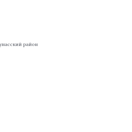
Количество
товара
DATE
Caramel,
EDP
аунасский район