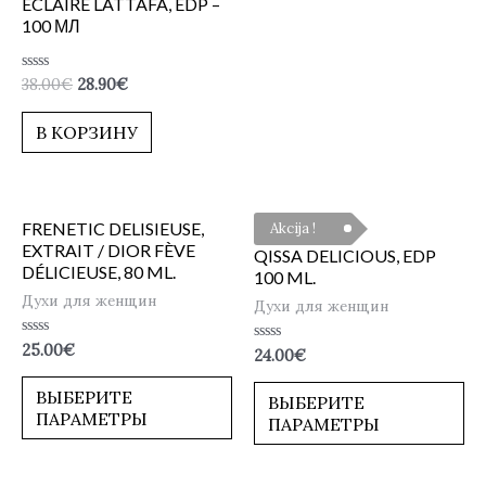
ECLAIRE LATTAFA, EDP –
100 МЛ
Оценка
38.00
€
28.90
€
0
из
5
В КОРЗИНУ
FRENETIC DELISIEUSE,
Akcija !
EXTRAIT / DIOR FÈVE
QISSA DELICIOUS, EDP
DÉLICIEUSE, 80 ML.
100 ML.
Духи для женщин
Духи для женщин
Оценка
25.00
€
Оценка
24.00
€
0
0
из
из
5
ВЫБЕРИТЕ
5
ВЫБЕРИТЕ
ПАРАМЕТРЫ
ПАРАМЕТРЫ