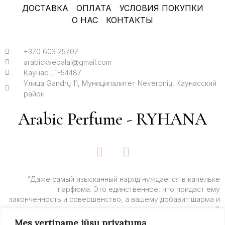
ДОСТАВКА
ОПЛАТА
УСЛОВИЯ ПОКУПКИ
О НАС
КОНТАКТЫ
+370 603 25707
arabickvepalai@gmail.com
Каунас LT-54487
Улица Gandrų 11, Муниципалитет Neveronių, Каунасский
район
Arabic Perfume - RYHANA
F
I
a
n
c
s
e
t
“Даже самый изысканный наряд нуждается в капельке
парфюма. Это единственное, что придаст ему
b
a
законченность и совершенство, а вашему добавит шарма и
o
g
очарования”.
o
r
Mes vertiname jūsų privatumą