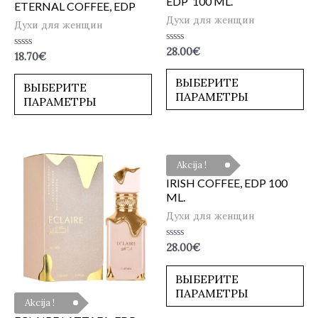
EDP 100 ML.
ETERNAL COFFEE, EDP
Духи для женщин
Духи для женщин
Оценка
28.00
€
Оценка
18.70
€
0
0
из
из
5
ВЫБЕРИТЕ
5
ВЫБЕРИТЕ
ПАРАМЕТРЫ
ПАРАМЕТРЫ
Akcija !
IRISH COFFEE, EDP 100
ML.
Духи для женщин
Оценка
28.00
€
0
из
5
ВЫБЕРИТЕ
ПАРАМЕТРЫ
Akcija !