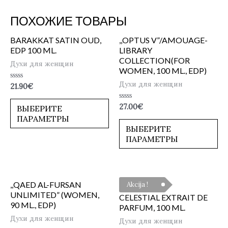
ПОХОЖИЕ ТОВАРЫ
BARAKKAT SATIN OUD,
,,OPTUS V”/AMOUAGE-
EDP 100 ML.
LIBRARY
COLLECTION(FOR
Духи для женщин
WOMEN, 100 ML., EDP)
Духи для женщин
Оценка
21.90
€
0
из
5
Оценка
27.00
€
ВЫБЕРИТЕ
0
ПАРАМЕТРЫ
из
5
ВЫБЕРИТЕ
ПАРАМЕТРЫ
,,QAED AL-FURSAN
Akcija !
UNLIMITED” (WOMEN,
CELESTIAL EXTRAIT DE
90 ML., EDP)
PARFUM, 100 ML.
Духи для женщин
Духи для женщин