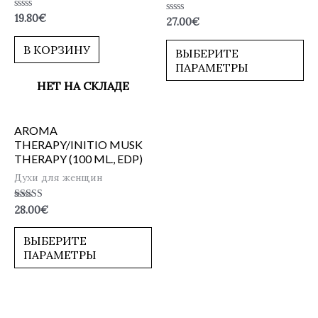
Оценка
19.80
€
Оценка
27.00
€
0
0
из
из
5
В КОРЗИНУ
5
ВЫБЕРИТЕ
ПАРАМЕТРЫ
НЕТ НА СКЛАДЕ
AROMA
THERAPY/INITIO MUSK
THERAPY (100 ML., EDP)
Духи для женщин
Оценка
28.00
€
5.00
из 5
ВЫБЕРИТЕ
ПАРАМЕТРЫ