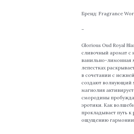
Бренд: Fragrance Wor
–
Glorious Oud Royal Bl
сливочный аромат с н
ванильно-лимонная м
лепестках раскрывае
в сочетании с нежне
создают волнующий м
магнолия активирует
смородины пробужда
эротики. Как волшеб
прокладывает путь к
ощущению гармонии