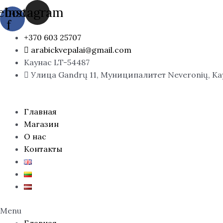
Перейти
ebook-
Instagram
к
f
содержимому
+370 603 25707
arabickvepalai@gmail.com
Каунас LT-54487
Улица Gandrų 11, Муниципалитет Neveronių, К
Главная
Магазин
О нас
Контакты
Menu
Главная