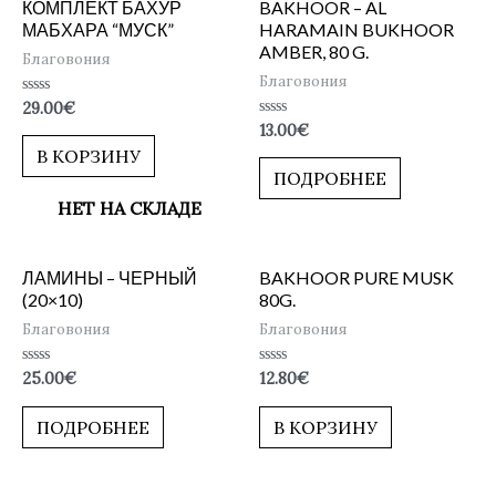
КОМПЛЕКТ БАХУР
BAKHOOR – AL
МАБХАРА “МУСК”
HARAMAIN BUKHOOR
AMBER, 80 G.
Благовония
Благовония
Оценка
29.00
€
0
Оценка
13.00
€
из
0
5
В КОРЗИНУ
из
5
ПОДРОБНЕЕ
НЕТ НА СКЛАДЕ
ЛАМИНЫ – ЧЕРНЫЙ
BAKHOOR PURE MUSK
(20×10)
80G.
Благовония
Благовония
Оценка
Оценка
25.00
€
12.80
€
0
0
из
из
5
5
ПОДРОБНЕЕ
В КОРЗИНУ