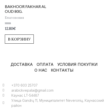
BAKHOOR FAKHAR AL
OUD 80G.
Благовония
Оценка
12.80
€
0
из
5
В КОРЗИНУ
ДОСТАВКА
ОПЛАТА
УСЛОВИЯ ПОКУПКИ
О НАС
КОНТАКТЫ
+370 603 25707
arabickvepalai@gmail.com
Каунас LT-54487
Улица Gandrų 11, Муниципалитет Neveronių, Каунасский
район