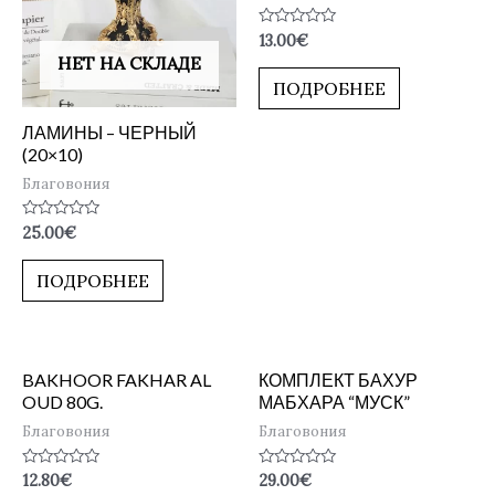
Оценка
13.00
€
0
НЕТ НА СКЛАДЕ
из
5
ПОДРОБНЕЕ
ЛАМИНЫ – ЧЕРНЫЙ
(20×10)
Благовония
Оценка
25.00
€
0
из
5
ПОДРОБНЕЕ
BAKHOOR FAKHAR AL
КОМПЛЕКТ БАХУР
OUD 80G.
МАБХАРА “МУСК”
Благовония
Благовония
Оценка
Оценка
12.80
€
29.00
€
0
0