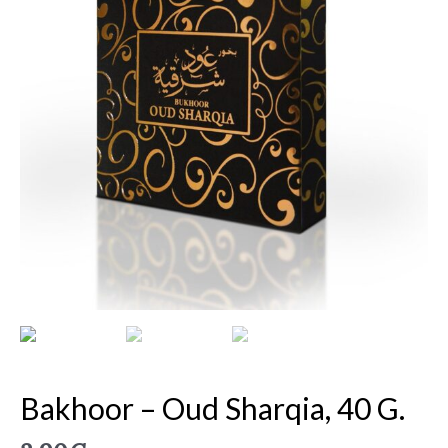
Oud
Sharqia,
40
g.
Bakhoor – Oud Sharqia, 40 G.