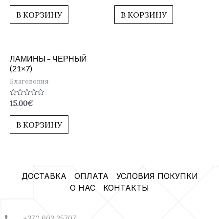
из
из
5
5
В КОРЗИНУ
В КОРЗИНУ
ЛАМИНЫ – ЧЕРНЫЙ
(21×7)
Благовония
Оценка
15.00
€
0
из
5
В КОРЗИНУ
ДОСТАВКА
ОПЛАТА
УСЛОВИЯ ПОКУПКИ
О НАС
КОНТАКТЫ
+370 603 25707