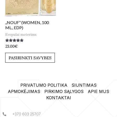
,,NOUF” (WOMEN, 100
ML., EDP)
Kvepalai moterims
Įvertinimas:
23.00
€
5.00
iš 5
PASIRINKTI SAVYBES
PRIVATUMO POLITIKA
SIUNTIMAS
APMOKĖJIMAS
PIRKIMO SĄLYGOS
APIE MUS
KONTAKTAI
+370 603 25707