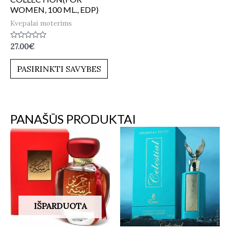
WOMEN, 100 ML., EDP)
Kvepalai moterims
Įvertinimas:
27.00
€
0
iš
5
PASIRINKTI SAVYBES
PANAŠŪS PRODUKTAI
IŠPARDUOTA