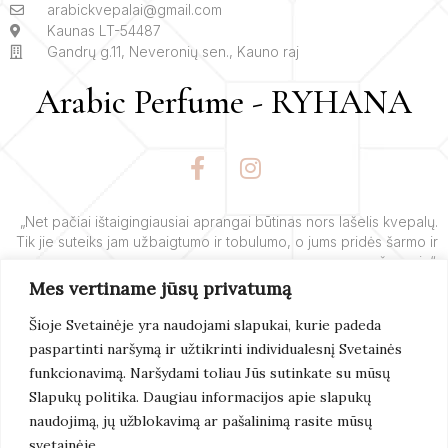
arabickvepalai@gmail.com
Kaunas LT-54487
Gandrų g.11, Neveronių sen., Kauno raj
Arabic Perfume - RYHANA
F
I
a
n
c
s
e
t
„Net pačiai ištaigingiausiai aprangai būtinas nors lašelis kvepalų.
Tik jie suteiks jam užbaigtumo ir tobulumo, o jums pridės šarmo ir
b
a
žavesio“.
o
g
Mes vertiname jūsų privatumą
o
r
– Yves’o Saint Laurent’o
k
a
Šioje Svetainėje yra naudojami slapukai, kurie padeda
-
m
paspartinti naršymą ir užtikrinti individualesnį Svetainės
f
Skaityti
Daugiau
funkcionavimą. Naršydami toliau Jūs sutinkate su mūsų
Slapukų politika. Daugiau informacijos apie slapukų
naudojimą, jų užblokavimą ar pašalinimą rasite mūsų
svetainėje.