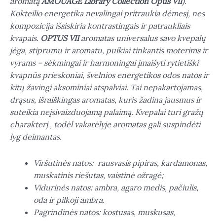
aromatą
AMOUAGE Library Collection Opus VII
).
Kokteilio energetika nevalingai pritraukia dėmesį, nes
kompozicija išsiskiria kontrastingais ir patraukliais
kvapais.
OPTUS VII
aromatas universalus savo kvepalų
jėga, stiprumu ir aromatu, puikiai tinkantis moterims ir
vyrams – sėkmingai ir harmoningai įmaišyti rytietiški
kvapnūs prieskoniai, švelnios energetikos odos natos ir
kitų žavingi aksominiai atspalviai. Tai nepakartojamas,
drąsus, išraiškingas aromatas, kuris žadina jausmus ir
suteikia neįsivaizduojamą palaimą. Kvepalai turi gražų
charakterį , todėl vakarėlyje aromatas gali suspindėti
lyg deimantas.
Viršutinės natos: rausvasis pipiras, kardamonas,
muskatinis riešutas, vaistinė ožragė;
Vidurinės natos: ambra, agaro medis, pačiulis,
oda ir pilkoji ambra.
Pagrindinės natos: kostusas, muskusas,