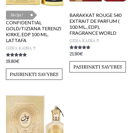
BARAKKAT ROUGE 540
Akcija !
EXTRAIT DE PARFUM (
CONFIDENTIAL
100 ML., EDP),
GOLD/TIZIANA TERENZI
FRAGRANCE WORLD
KIRKE, EDP 100 ML.
LATTAFA
GERA KAINA !!!
GERA KAINA !!!
Įvertinimas:
21.90
€
5.00
Įvertinimas:
19.80
€
iš 5
5.00
PASIRINKTI SAVYBES
iš 5
PASIRINKTI SAVYBES