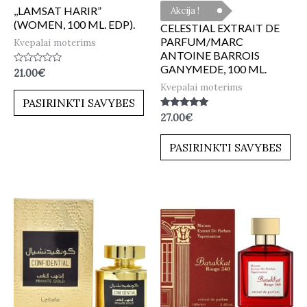
,,LAMSAT HARIR”
Akcija !
(WOMEN, 100 ML. EDP).
CELESTIAL EXTRAIT DE
PARFUM/MARC
Kvepalai moterims
ANTOINE BARROIS
GANYMEDE, 100 ML.
Įvertinimas:
21.00
€
0
Kvepalai moterims
iš
5
PASIRINKTI SAVYBES
Įvertinimas:
27.00
€
5.00
iš 5
PASIRINKTI SAVYBES