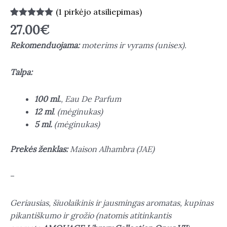
(
1
pirkėjo atsiliepimas)
Įvertinimas:
1
27.00
€
5.00
iš 5
(viso
Rekomenduojama:
moterims ir vyrams (unisex).
įvertinimų:
)
Talpa:
100 ml.
, Eau De Parfum
12 ml
. (mėginukas)
5 ml.
(mėginukas)
Prekės ženklas:
Maison Alhambra (JAE)
–
Geriausias, šiuolaikinis ir jausmingas aromatas, kupinas
pikantiškumo ir grožio (natomis atitinkantis