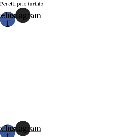
Pereiti prie turinio
cebook-
Instagram
f
cebook-
Instagram
f