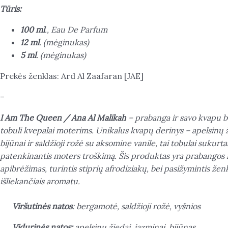
Tūris:
100 ml
., Eau De Parfum
12 ml
. (mėginukas)
5 ml
. (mėginukas)
Prekės ženklas: Ard Al Zaafaran [JAE]
–
I Am The Queen / Ana Al Malikah
– prabanga ir savo kvapu be
tobuli kvepalai moterims. Unikalus kvapų derinys – apelsinų ž
bijūnai ir saldžioji rožė su aksomine vanile, tai tobulai sukurt
patenkinantis moters troškimą. Šis produktas yra prabangos i
apibrėžimas, turintis stiprių afrodiziakų, bei pasižymintis ženkl
išliekančiais aromatu.
Viršutinės natos
: bergamotė, saldžioji rožė, vyšnios
Vidurinės natos:
apelsinų žiedai, jazminai, bijūnas