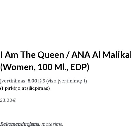
I Am The Queen / ANA Al Malika
(Women, 100 Ml., EDP)
Įvertinimas:
5.00
iš 5 (viso įvertinimų:
1
)
(
1
pirkėjo atsiliepimas)
23.00
€
Rekomenduojama
: moterims.