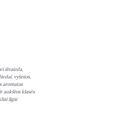
i išvaizda,
iedai, vyšnios,
as aromatas
r aukštos klasės
iai ilgai