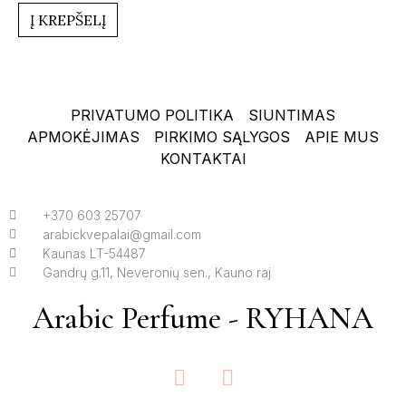
iš
5
Į KREPŠELĮ
PRIVATUMO POLITIKA
SIUNTIMAS
APMOKĖJIMAS
PIRKIMO SĄLYGOS
APIE MUS
KONTAKTAI
+370 603 25707
arabickvepalai@gmail.com
Kaunas LT-54487
Gandrų g.11, Neveronių sen., Kauno raj
Arabic Perfume - RYHANA
F
I
a
n