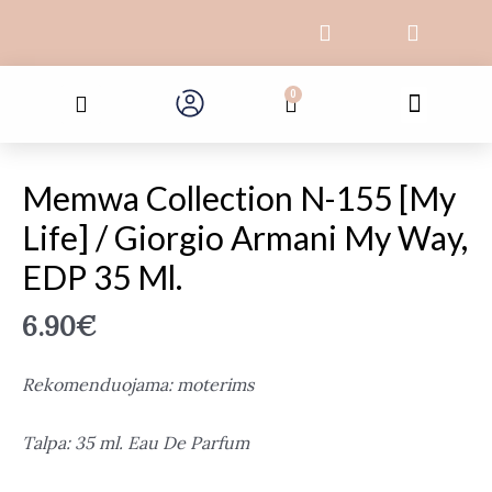
Pereiti
F
I
prie
a
n
c
s
turinio
Search
e
t
Menu
0
Cart
b
a
o
g
o
r
produkto
k
a
kiekis:
Memwa Collection N-155 [My
-
m
Memwa
f
Life] / Giorgio Armani My Way,
Collection
N-
EDP 35 Ml.
155
[My
6.90
€
Life]
/
Rekomenduojama: moterims
Giorgio
Armani
Talpa:
35 ml. Eau De Parfum
My
Way,