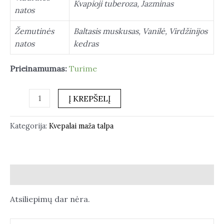
Kvapioji tuberoza, Jazminas
natos
Žemutinės
Baltasis muskusas, Vanilė, Virdžinijos
natos
kedras
Prieinamumas:
Turime
Į KREPŠELĮ
Kategorija:
Kvepalai maža talpa
Atsiliepimai (0)
Atsiliepimų dar nėra.