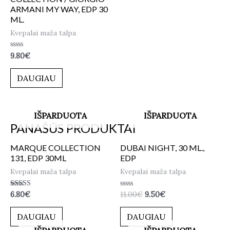
ARMANI MY WAY, EDP 30
ML.
Kvepalai maža talpa
Įvertinimas:
9.80
€
0
iš
5
DAUGIAU
IŠPARDUOTA
IŠPARDUOTA
PANAŠŪS PRODUKTAI
MARQUE COLLECTION
DUBAI NIGHT, 30 ML.,
131, EDP 30ML
EDP
Kvepalai maža talpa
Kvepalai maža talpa
Įvertinimas:
Įvertinimas:
6.80
€
11.00
€
9.50
€
5.00
0
iš 5
iš
5
DAUGIAU
DAUGIAU