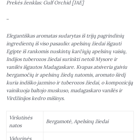
Prekės ženklas: Gulf Orchid [JAE]
EDP
35
–
ml.
Elegantiškas aromatas sudarytas iš trijų pagrindinių
ingredientų iš viso pasaulio: apelsinų žiedai išgauti
Egipte iš rankomis nuskintų karčiųjų apelsinų vaisių,
Indijos tuberozos žiedai surinkti netoli Mysore ir
vanilės išgautos Madagaskare. Kvapas atsiveria gaiviu
bergamočių ir apelsinų žiedų natomis, aromato širdį
kuria indiško jazmino ir tuberozos žiedai, o kompoziciją
vainikuoja baltojo muskuso, madagaskaro vanilės ir
Virdžinijos kedro mišinys.
Viršutinės
Bergamotė, Apelsinų žiedai
natos
Vidurinės