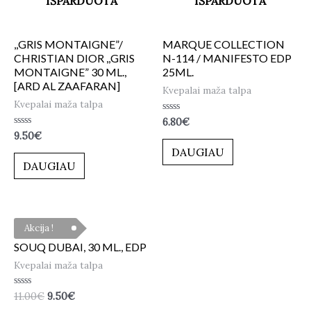
IŠPARDUOTA
IŠPARDUOTA
,,GRIS MONTAIGNE”/
MARQUE COLLECTION
CHRISTIAN DIOR ,,GRIS
N-114 / MANIFESTO EDP
MONTAIGNE” 30 ML.,
25ML.
[ARD AL ZAAFARAN]
Kvepalai maža talpa
Kvepalai maža talpa
Įvertinimas:
6.80
€
0
Įvertinimas:
9.50
€
iš
0
5
DAUGIAU
iš
5
DAUGIAU
Akcija !
SOUQ DUBAI, 30 ML., EDP
Kvepalai maža talpa
Įvertinimas:
11.00
€
9.50
€
0