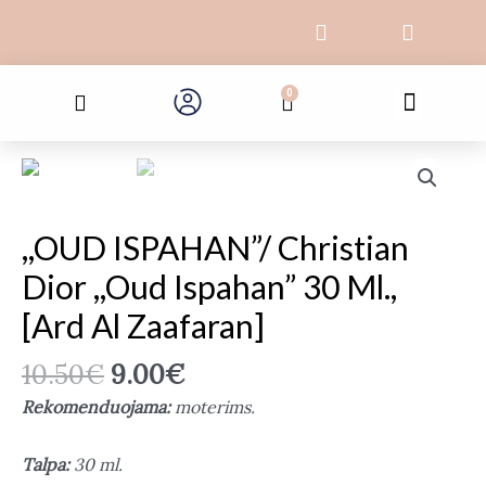
Pereiti
F
I
prie
a
n
c
s
turinio
Search
e
t
Menu
0
Cart
b
a
o
g
o
r
k
a
-
m
f
,,OUD ISPAHAN”/ Christian
Dior ,,Oud Ispahan” 30 Ml.,
[Ard Al Zaafaran]
10.50
€
9.00
€
Rekomenduojama:
moterims.
Talpa:
30 ml.