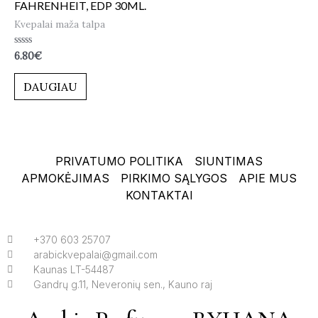
FAHRENHEIT, EDP 30ML.
Kvepalai maža talpa
Įvertinimas:
6.80
€
0
iš
5
DAUGIAU
PRIVATUMO POLITIKA
SIUNTIMAS
APMOKĖJIMAS
PIRKIMO SĄLYGOS
APIE MUS
KONTAKTAI
+370 603 25707
arabickvepalai@gmail.com
Kaunas LT-54487
Gandrų g.11, Neveronių sen., Kauno raj