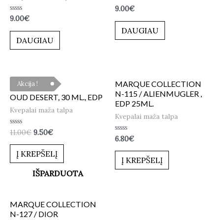
Įvertinimas:
9.00
€
0
Įvertinimas:
9.00
€
iš
0
5
DAUGIAU
iš
5
DAUGIAU
MARQUE COLLECTION
Akcija !
N-115 / ALIENMUGLER ,
OUD DESERT, 30 ML., EDP
EDP 25ML.
Kvepalai maža talpa
Kvepalai maža talpa
Įvertinimas:
11.00
€
9.50
€
0
Įvertinimas:
6.80
€
iš
0
5
iš
Į KREPŠELĮ
5
Į KREPŠELĮ
IŠPARDUOTA
MARQUE COLLECTION
N-127 / DIOR