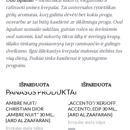
Oud Ispahan
– meistriškai sukurti, elegantiški ir
rafinuoti unisex kvepalai. Tai universalus rytietiškas
gėlių aromatas, kurį galima dėvėti bet kokia proga,
nesvarbu ar tai būtų kasdienė ar iškilminga proga. Oud
Ispahan sumaišo saldžias, gaivias rožes su švelniomis
oud natomis, kad sukurtų tikrai šiltą ir svetingą kvapą,
išlaiko tinkamą pusiausvyrą tarp raminančio ir galingo
dvelksmo. Ilgai išliekantys kvepalai maloniai stebins Jus
visą dieną. Puikiai tinka kasdienai ir ypatingoms
progoms.
IŠPARDUOTA
IŠPARDUOTA
PANAŠŪS PRODUKTAI
AMBRE NUIT/
,,ACCENTO”/ XERJOFF
CHRISTIAN DIOR
ACCENTO, EDP 30 ML.,
,,AMBRE NUIT” 30 ML.,
[ARD AL ZAAFARAN]
[ARD AL ZAAFARAN]
Kvepalai maža talpa
Kvepalai maža talpa