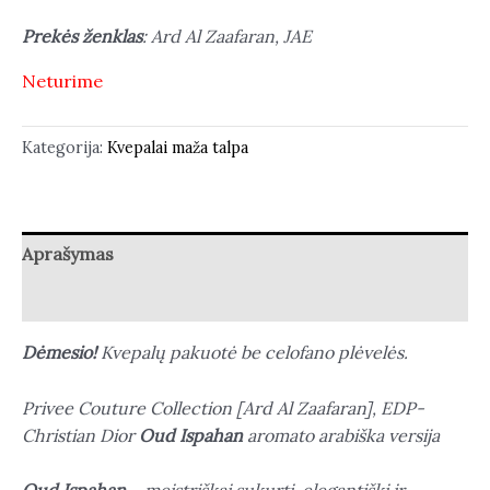
Prekės ženklas
: Ard Al Zaafaran, JAE
Neturime
Kategorija:
Kvepalai maža talpa
Aprašymas
Atsiliepimai (0)
Dėmesio!
Kvepalų pakuotė be celofano plėvelės.
Privee Couture Collection [Ard Al Zaafaran], EDP-
Christian Dior
Oud Ispahan
aromato arabiška versija