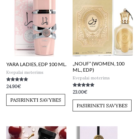
,,NOUF” (WOMEN, 100
YARA LADIES, EDP 100 ML.
ML., EDP)
Kvepalai moterims
Kvepalai moterims
Įvertinimas:
24.90
€
5.00
Įvertinimas:
23.00
€
iš 5
5.00
PASIRINKTI SAVYBES
iš 5
PASIRINKTI SAVYBES