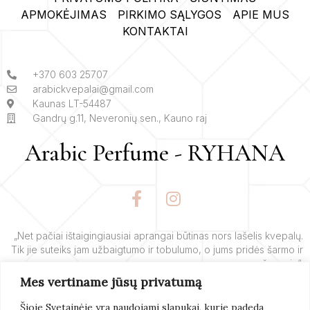
APMOKĖJIMAS
PIRKIMO SĄLYGOS
APIE MUS
KONTAKTAI
+370 603 25707
arabickvepalai@gmail.com
Kaunas LT-54487
Gandrų g.11, Neveronių sen., Kauno raj
Arabic Perfume - RYHANA
F
I
a
n
c
s
e
t
„Net pačiai ištaigingiausiai aprangai būtinas nors lašelis kvepalų.
Tik jie suteiks jam užbaigtumo ir tobulumo, o jums pridės šarmo ir
b
a
žavesio“.
o
g
Mes vertiname jūsų privatumą
o
r
– Yves’o Saint Laurent’o
k
a
Šioje Svetainėje yra naudojami slapukai, kurie padeda