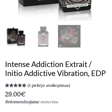
Intense Addiction Extrait /
Initio Addictive Vibration, EDP
(
1
pirkėjo atsiliepimas)
Įvertinimas:
1
29.00
€
5.00
iš 5
(viso
Rekomenduojama:
moterims.
įvertinimų:
)