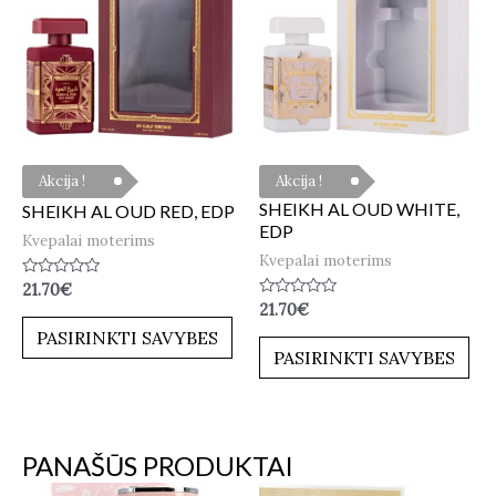
Akcija !
Akcija !
SHEIKH AL OUD WHITE,
SHEIKH AL OUD RED, EDP
EDP
Kvepalai moterims
Kvepalai moterims
Įvertinimas:
21.70
€
0
Įvertinimas:
21.70
€
iš
0
5
PASIRINKTI SAVYBES
iš
5
PASIRINKTI SAVYBES
PANAŠŪS PRODUKTAI