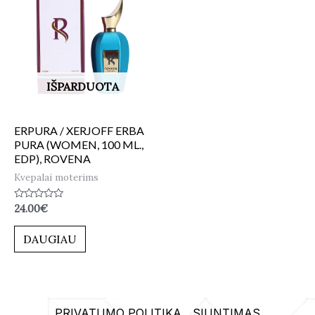
IŠPARDUOTA
ERPURA / XERJOFF ERBA
PURA (WOMEN, 100 ML.,
EDP), ROVENA
Kvepalai moterims
Įvertinimas:
24.00
€
0
iš
5
DAUGIAU
PRIVATUMO POLITIKA
SIUNTIMAS