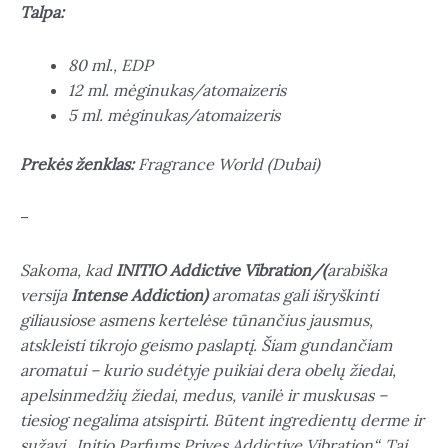
Talpa:
80 ml., EDP
12 ml. mėginukas/atomaizeris
5 ml. mėginukas/atomaizeris
Prekės ženklas:
Fragrance World (Dubai)
–
Sakoma, kad
INITIO Addictive Vibration/(
arabiška
versija
Intense Addiction)
aromatas gali išryškinti
giliausiose asmens kertelėse tūnančius jausmus,
atskleisti tikrojo geismo paslaptį. Šiam gundančiam
aromatui – kurio sudėtyje puikiai dera obelų žiedai,
apelsinmedžių žiedai, medus, vanilė ir muskusas –
tiesiog negalima atsispirti. Būtent ingredientų derme ir
sužavi „Initio Parfums Prives Addictive Vibration“. Tai