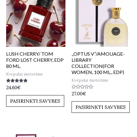
LUSH CHERRY/ TOM
,,OPTUS V”/AMOUAGE-
FORD LOST CHERRY, EDP
LIBRARY
80 ML.
COLLECTION(FOR
WOMEN, 100 ML., EDP)
Kvepalai moterims
Kvepalai moterims
Įvertinimas:
24.60
€
5.00
Įvertinimas:
27.00
€
iš 5
0
PASIRINKTI SAVYBES
iš
5
PASIRINKTI SAVYBES