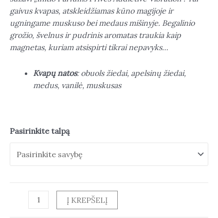
gaivus kvapas, atskleidžiamas kūno magijoje ir
ugningame muskuso bei medaus mišinyje. Begalinio
grožio, švelnus ir pudrinis aromatas traukia kaip
magnetas, kuriam atsispirti tikrai nepavyks…
Kvapų natos
: obuols žiedai, apelsinų žiedai,
medus, vanilė, muskusas
Pasirinkite talpą
Į KREPŠELĮ