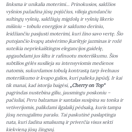
linksma ir unikalia moterimi… Prinokusios, saldžios
vyšnios pažadina jūsų pojūčius, vilioja gundančiu
sultingų vyšnių, saldžiųjų migdolų ir vyšnių likerio
mišiniu – tobulu energijos ir saldumo deriniu,
leidžiančiu pasijusti moterimi, kuri žino savo vertę.
Šio
putojančio kvapų atsivėrimo įkarštyje jazminas ir rožė
suteikia nepriekaištingos elegancijos gaidelę,
apgaubdami jus šiltu ir rafinuotu moteriškumu. Šios
subtilios gėlės susilieja su intensyviomis medienos
natomis, sukurdamos tobulą kontrastą tarp švelnaus
moteriškumo ir kvapo galios, kuri palieka įspūdį.
Ir kai
tik manai, kad istorija baigėsi,
„Cherry on Top“
pagrindas nustebina giliu, jausmingu poskoniu –
pačiuliai, Peru balzamas ir santalas susipina su tonka ir
vetiverijomis, palikdami ilgalaikį pėdsaką, kuris tampa
jūsų nenugalimu parašu. Tai paskutinė paslaptinga
nata, kuri žadina smalsumą ir priverčia visus sekti
kiekvieną jūsų žingsnį.