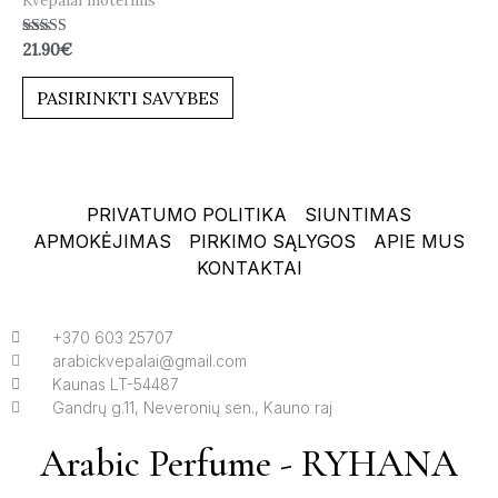
Įvertinimas:
21.90
€
5.00
iš 5
PASIRINKTI SAVYBES
PRIVATUMO POLITIKA
SIUNTIMAS
APMOKĖJIMAS
PIRKIMO SĄLYGOS
APIE MUS
KONTAKTAI
+370 603 25707
arabickvepalai@gmail.com
Kaunas LT-54487
Gandrų g.11, Neveronių sen., Kauno raj
Arabic Perfume - RYHANA