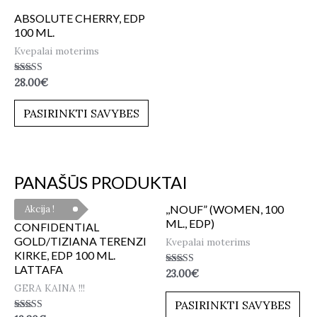
ABSOLUTE CHERRY, EDP
100 ML.
Kvepalai moterims
Įvertinimas:
28.00
€
5.00
iš 5
PASIRINKTI SAVYBES
PANAŠŪS PRODUKTAI
,,NOUF” (WOMEN, 100
Akcija !
ML., EDP)
CONFIDENTIAL
GOLD/TIZIANA TERENZI
Kvepalai moterims
KIRKE, EDP 100 ML.
LATTAFA
Įvertinimas:
23.00
€
5.00
GERA KAINA !!!
iš 5
PASIRINKTI SAVYBES