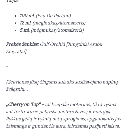
Talpa:
100 ml.
(Eau De Parfum).
12 ml.
(mėginukas/atomaizeris)
5 ml.
(mėginukas/atomaizeris)
Prekės ženklas:
Gulf Orchid [Jungtiniai Arabų
Emyratai]
–
Kiekvienas jūsų žingsnis sulauks susižavėjimo kupinų
žvilgsnių…
„Cherry on Top“
–
tai kvepalai moterims, tikra vyšnia
ant torto, kurie pabrėžia moters žavesį ir energiją.
Ryškus gėlių ir vyšnių natų sprogimas, apgaubiantis jus
žaisminga ir gundančia aura, leisdamas pasijusti laisva,