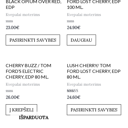
BLACK OPIUM OVER RED,
FORD LOST CHERRY, EDP
EDP
100 ML.
Kvepalai moterims
Kvepalai moterims
Įvertinimas:
Įvertinimas:
23.00
€
24.90
€
0
0
iš
iš
5
5
PASIRINKTI SAVYBES
DAUGIAU
CHERRY BUZZ / TOM
LUSH CHERRY/ TOM
FORD’S ELECTRIC
FORD LOST CHERRY, EDP
CHERRY, EDP 80 ML.
80 ML.
Kvepalai moterims
Kvepalai moterims
Įvertinimas:
Įvertinimas:
26.00
€
24.60
€
0
5.00
iš
iš 5
5
Į KREPŠELĮ
PASIRINKTI SAVYBES
IŠPARDUOTA