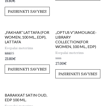
Įvertinimas:
19.80
€
5.00
iš 5
PASIRINKTI SAVYBES
,,FAKHAR” LATTAFA (FOR
,,OPTUS V”/AMOUAGE-
WOMEN, 100 ML., EDP),
LIBRARY
LATTAFA
COLLECTION(FOR
WOMEN, 100 ML., EDP)
Kvepalai moterims
Kvepalai moterims
Įvertinimas:
23.80
€
5.00
Įvertinimas:
27.00
€
iš 5
0
PASIRINKTI SAVYBES
iš
5
PASIRINKTI SAVYBES
BARAKKAT SATIN OUD,
EDP 100 ML.
Kvepalai moterims