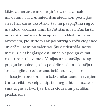
Liķierā mērcētie melnie ķirši dzirkstī ar saldu
mirdzumu austrumnieciskās ziedu kompozīcijas
virsotnē, kuras eksotisko šarmu paspilgtina rūgto
mandeļu valdzinājums. Bagātīgas un sulīgas ķiršu
notis. Aromāta sirdī savijas ar jutekliskiem plūmju
akordiem, pie kuriem savijas burvīgo rožu elegance
un arābu jasmīnu saldums. Šīs dzirkstošās notis
maigi izkūst bagātīga dziļuma un spēcīga dūmu
rakstura apskāvienos. Vaniļas un smaržīgo tonga
pupiņu kombinācija, ko papildina pikants kanēļa un
krustnagliņu pieskāriens, beidzot savijas ar
sildošajiem benzoīna un balzamiko taucīna sveķiem.
Un to reibinošo elpu stiprina negaidīts sandalkoka,
smaržīgās vetivērijas, baltā ciedra un pačūlijas
pieskāriens.