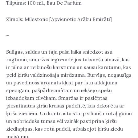
Tilpums: 100 ml., Eau De Parfum
Zīmols: Milestone [Apvienotie Arābu Emirāti]
–
Sulīgas, saldas un tajā pašā laikā sniedzot asu
rūgtumu, smaržas iegremdē jūs tuksneša ainavā, kas
ir pilna ar reibinošu karstumu un sausu karstumu, kas
peld ķiršu valdzinošajā mirdzumā. Burvīgs, negausīgs
un pavedinošs aromāts kļūst par īstu atklājumu
spēcīgam, pašpārliecinātam un iekšējo spēku
izbaudošam cilvēkam. Smaržas ir paslēptas
piesātinātas ķiršu krāsas pudelītē, kas dekorēta ar
ķiršu ziediem. Un kontrastu starp vilinošu rotaļīgumu
un nobriedušu tumsu vēl vairāk pastiprina ķiršu
ziedlapiņas, kas rotā pudeli, atbalsojot ķiršu ziedu
maigumu.