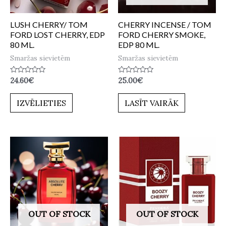
LUSH CHERRY/ TOM
CHERRY INCENSE / TOM
FORD LOST CHERRY, EDP
FORD CHERRY SMOKE,
80 ML.
EDP 80 ML.
Smaržas sievietēm
Smaržas sievietēm
Novērtēts
Novērtēts
24.60
€
25.00
€
ar
ar
0
0
no
no
IZVĒLIETIES
LASĪT VAIRĀK
5
5
OUT OF STOCK
OUT OF STOCK