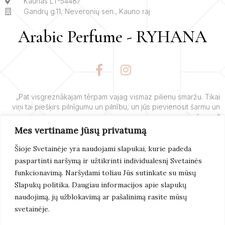
Kaunas LT-54487
Gandrų g.11, Neveronių sen., Kauno raj
Arabic Perfume - RYHANA
F
I
a
n
c
s
e
t
„Pat visgreznākajam tērpam vajag vismaz pilienu smaržu. Tikai
viņi tai piešķirs pilnīgumu un pilnību, un jūs pievienosit šarmu un
b
a
šarmu.“
o
g
Mes vertiname jūsų privatumą
o
r
– Yves’o Saint Laurent’o
k
a
Šioje Svetainėje yra naudojami slapukai, kurie padeda
-
m
paspartinti naršymą ir užtikrinti individualesnį Svetainės
f
Lasīt
Vairāk
funkcionavimą. Naršydami toliau Jūs sutinkate su mūsų
Slapukų politika. Daugiau informacijos apie slapukų
naudojimą, jų užblokavimą ar pašalinimą rasite mūsų
svetainėje.
© 2022 Arabicperfume.lt. Visas Tiesības Aizsargātas. IT