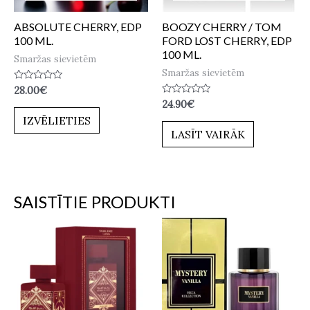
ABSOLUTE CHERRY, EDP
BOOZY CHERRY / TOM
100 ML.
FORD LOST CHERRY, EDP
100 ML.
Smaržas sievietēm
Smaržas sievietēm
Novērtēts
28.00
€
ar
Novērtēts
24.90
€
0
ar
no
IZVĒLIETIES
0
5
no
LASĪT VAIRĀK
5
SAISTĪTIE PRODUKTI