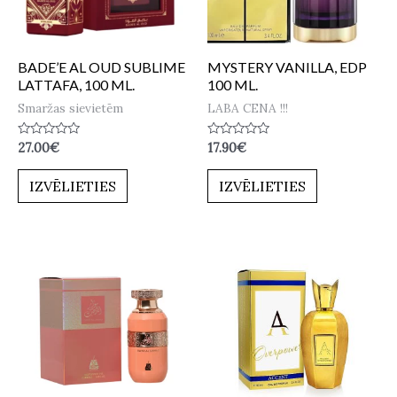
BADE’E AL OUD SUBLIME
MYSTERY VANILLA, EDP
LATTAFA, 100 ML.
100 ML.
Smaržas sievietēm
LABA CENA !!!
Novērtēts
Novērtēts
27.00
€
17.90
€
ar
ar
0
0
no
no
IZVĒLIETIES
IZVĒLIETIES
5
5