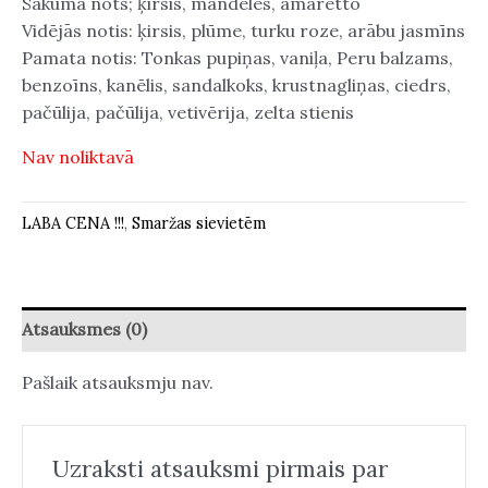
Sākuma nots; ķirsis, mandeles, amaretto
Vidējās notis: ķirsis, plūme, turku roze, arābu jasmīns
Pamata notis: Tonkas pupiņas, vaniļa, Peru balzams,
benzoīns, kanēlis, sandalkoks, krustnagliņas, ciedrs,
pačūlija, pačūlija, vetivērija, zelta stienis
Nav noliktavā
LABA CENA !!!
,
Smaržas sievietēm
Atsauksmes (0)
Pašlaik atsauksmju nav.
Uzraksti atsauksmi pirmais par