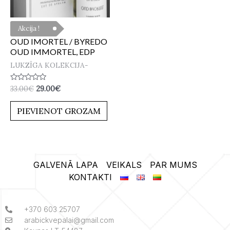
Akcija !
OUD IMORTEL / BYREDO
OUD IMMORTEL, EDP
LUKZĪGA KOLEKCIJA-
Novērtēts
33.00
€
29.00
€
ar
0
no
PIEVIENOT GROZAM
5
GALVENĀ LAPA
VEIKALS
PAR MUMS
KONTAKTI
+370 603 25707
arabickvepalai@gmail.com