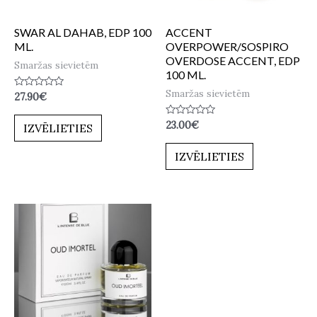
SWAR AL DAHAB, EDP 100
ACCENT
ML.
OVERPOWER/SOSPIRO
OVERDOSE ACCENT, EDP
Smaržas sievietēm
100 ML.
Smaržas sievietēm
Novērtēts
27.90
€
ar
0
no
Novērtēts
23.00
€
IZVĒLIETIES
5
ar
0
no
IZVĒLIETIES
5