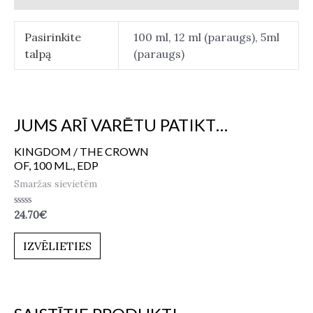
Pasirinkite
100 ml, 12 ml (paraugs), 5ml
talpą
(paraugs)
JUMS ARĪ VARĒTU PATIKT…
KINGDOM / THE CROWN
OF, 100 ML., EDP
Smaržas sievietēm
Novērtēts
24.70
€
ar
0
no
IZVĒLIETIES
5