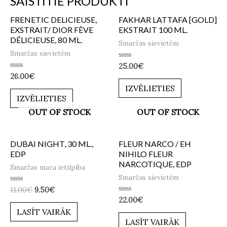
SAISTĪTIE PRODUKTI
FRENETIC DELICIEUSE,
FAKHAR LATTAFA [GOLD]
EXSTRAIT/ DIOR FÈVE
EKSTRAIT 100 ML.
DÉLICIEUSE, 80 ML.
Smaržas sievietēm
Smaržas sievietēm
Novērtēts
25.00
€
ar
Novērtēts
26.00
€
0
ar
no
IZVĒLIETIES
0
5
no
IZVĒLIETIES
5
OUT OF STOCK
OUT OF STOCK
DUBAI NIGHT, 30 ML.,
FLEUR NARCO / EH
EDP
NIHILO FLEUR
NARCOTIQUE, EDP
Smaržas maza ietilpība
Smaržas sievietēm
Novērtēts
11.00
€
9.50
€
ar
Novērtēts
22.00
€
0
ar
no
LASĪT VAIRĀK
0
5
no
LASĪT VAIRĀK
5