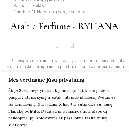
Kaunas LT-54487
Gandrų g.11, Neveronių sen., Kauno raj
Arabic Perfume - RYHANA
F
I
a
n
c
s
e
t
„Pat visgreznākajam tērpam vajag vismaz pilienu smaržu. Tikai
viņi tai piešķirs pilnīgumu un pilnību, un jūs pievienosit šarmu un
b
a
šarmu.“
o
g
Mes vertiname jūsų privatumą
o
r
– Yves’o Saint Laurent’o
k
a
Šioje Svetainėje yra naudojami slapukai, kurie padeda
-
m
paspartinti naršymą ir užtikrinti individualesnį Svetainės
f
Lasīt
Vairāk
funkcionavimą. Naršydami toliau Jūs sutinkate su mūsų
Slapukų politika. Daugiau informacijos apie slapukų
naudojimą, jų užblokavimą ar pašalinimą rasite mūsų
svetainėje.