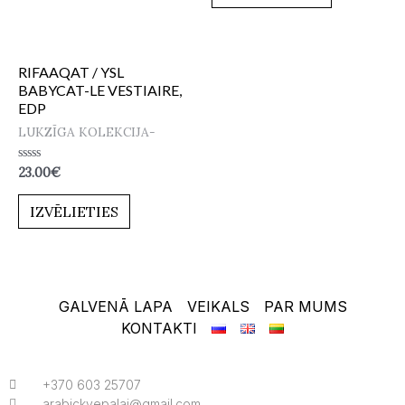
RIFAAQAT / YSL
BABYCAT-LE VESTIAIRE,
EDP
LUKZĪGA KOLEKCIJA-
Novērtēts
23.00
€
ar
0
no
IZVĒLIETIES
5
GALVENĀ LAPA
VEIKALS
PAR MUMS
KONTAKTI
+370 603 25707
arabickvepalai@gmail.com