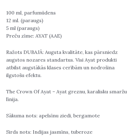
100 ml, parfumūdens
12 ml. (paraugs)
5 ml (paraugs)
Preču zīme: AYAT (AAE)
Ražots DUBAJĀ: Augsta kvalitāte, kas pārsniedz
augstos nozares standartus. Visi Ayat produkti
atbilst augstākās klases cerībām un nodrošina
ilgstošu efektu.
The Crown Of Ayat – Ayat greznu, karalisku smaržu
līnija.
Sākuma nots: apelsīnu ziedi, bergamote
Sirds nots: Indijas jasmīns, tuberoze