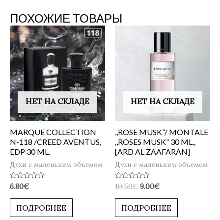
ПОХОЖИЕ ТОВАРЫ
НЕТ НА СКЛАДЕ
НЕТ НА СКЛАДЕ
MARQUE COLLECTION
,,ROSE MUSK”/ MONTALE
N-118 /CREED AVENTUS,
,,ROSES MUSK” 30 ML.,
EDP 30 ML.
[ARD AL ZAAFARAN]
Духи с маленьким объемом
Духи с маленьким объемом
Оценка
Оценка
6.80
€
10.50
€
9.00
€
0
0
из
из
5
5
ПОДРОБНЕЕ
ПОДРОБНЕЕ