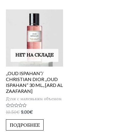
НЕТ НА СКЛАДЕ
,,OUD ISPAHAN”/
CHRISTIAN DIOR ,,OUD
ISPAHAN” 30 ML., [ARD AL
ZAAFARAN]
Духи с маленьким объемом
Оценка
10.50
€
9.00
€
0
из
5
ПОДРОБНЕЕ