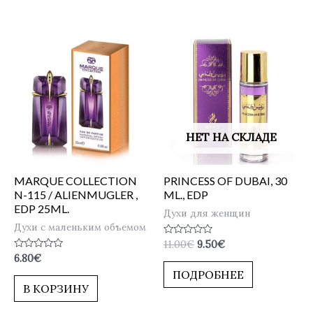
НЕТ НА СКЛАДЕ
MARQUE COLLECTION
PRINCESS OF DUBAI, 30
N-115 / ALIENMUGLER ,
ML., EDP
EDP 25ML.
Духи для женщин
Духи с маленьким объемом
Оценка
11.00
€
9.50
€
0
Оценка
6.80
€
из
0
5
ПОДРОБНЕЕ
из
5
В КОРЗИНУ