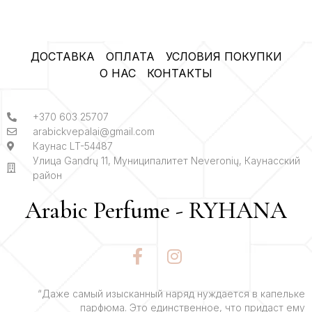
ДОСТАВКА
ОПЛАТА
УСЛОВИЯ ПОКУПКИ
О НАС
КОНТАКТЫ
+370 603 25707
arabickvepalai@gmail.com
Каунас LT-54487
Улица Gandrų 11, Муниципалитет Neveronių, Каунасский
район
Arabic Perfume - RYHANA
F
I
a
n
c
s
e
t
“Даже самый изысканный наряд нуждается в капельке
парфюма. Это единственное, что придаст ему