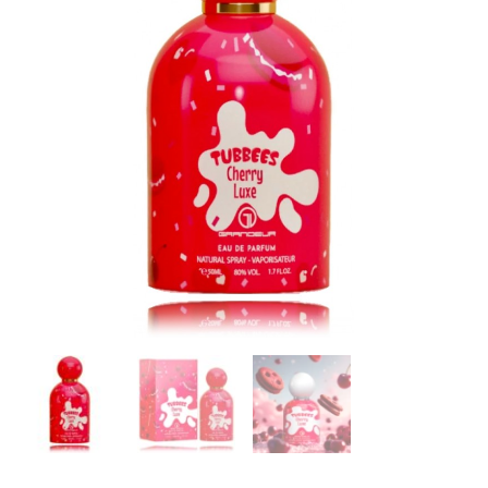
LUXE,
EDP
50
ml.