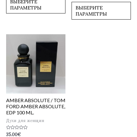
ВЫБЕРИТЕ
из
5
ПАРАМЕТРЫ
ВЫБЕРИТЕ
ПАРАМЕТРЫ
AMBER ABSOLUTE / TOM
FORD AMBER ABSOLUTE,
EDP 100 ML.
Духи для женщин
Оценка
35.00
€