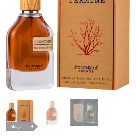
Orto
Parisi
Terroni,
EDP
70
ml.
Akcija !