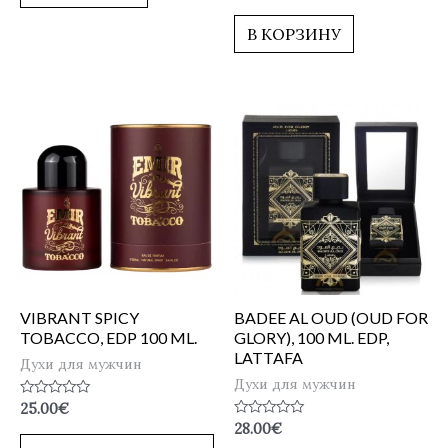
0
из
5
В КОРЗИНУ
VIBRANT SPICY
BADEE AL OUD (OUD FOR
TOBACCO, EDP 100 ML.
GLORY), 100 ML. EDP,
LATTAFA
Духи для мужчин
Духи для мужчин
Оценка
25.00
€
0
Оценка
28.00
€
из
0
5