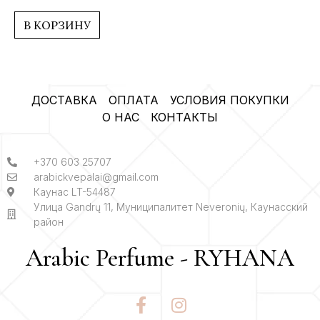
0
из
5
В КОРЗИНУ
ДОСТАВКА
ОПЛАТА
УСЛОВИЯ ПОКУПКИ
О НАС
КОНТАКТЫ
+370 603 25707
arabickvepalai@gmail.com
Каунас LT-54487
Улица Gandrų 11, Муниципалитет Neveronių, Каунасский
район
Arabic Perfume - RYHANA
F
I
a
n