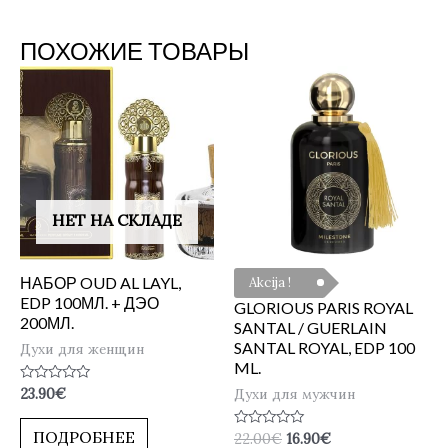
ПОХОЖИЕ ТОВАРЫ
НЕТ НА СКЛАДЕ
НАБОР OUD AL LAYL,
Akcija !
EDP 100МЛ. + ДЭО
GLORIOUS PARIS ROYAL
200МЛ.
SANTAL / GUERLAIN
SANTAL ROYAL, EDP 100
Духи для женщин
ML.
Оценка
Духи для мужчин
23.90
€
0
из
5
ПОДРОБНЕЕ
Оценка
22.00
€
16.90
€