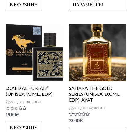
5
В КОРЗИНУ
ПАРАМЕТРЫ
,,QAED AL FURSAN”
SAHARA THE GOLD
(UNISEX, 90 ML., EDP)
SERIES (UNISEX, 100ML.,
EDP), AYAT
Духи для женщин
Духи для мужчин
Оценка
19.80
€
0
Оценка
23.00
€
из
0
5
В КОРЗИНУ
из
5