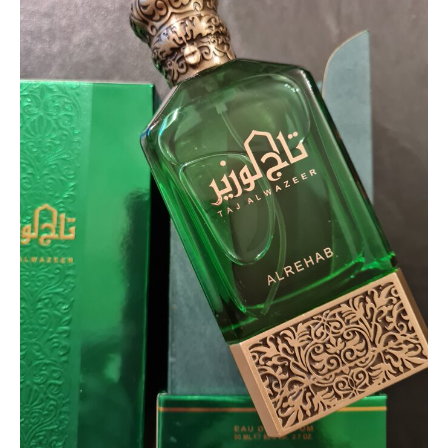
Al
wazeer"
unisex,
80ml.,
EDP),
Alrehab