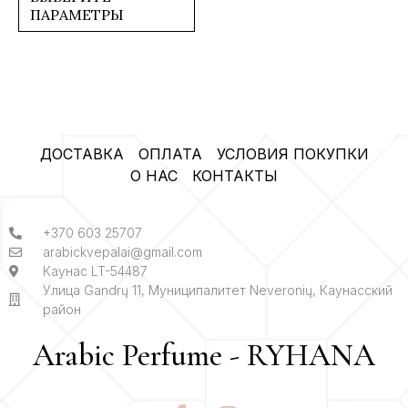
ПАРАМЕТРЫ
ДОСТАВКА
ОПЛАТА
УСЛОВИЯ ПОКУПКИ
О НАС
КОНТАКТЫ
+370 603 25707
arabickvepalai@gmail.com
Каунас LT-54487
Улица Gandrų 11, Муниципалитет Neveronių, Каунасский
район
Arabic Perfume - RYHANA
F
I