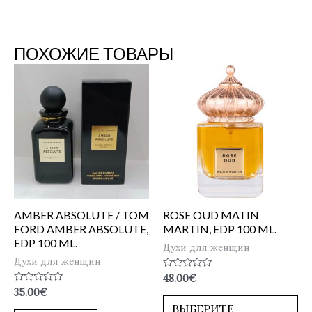
ПОХОЖИЕ ТОВАРЫ
AMBER ABSOLUTE / TOM
ROSE OUD MATIN
FORD AMBER ABSOLUTE,
MARTIN, EDP 100 ML.
EDP 100 ML.
Духи для женщин
Духи для женщин
Оценка
48.00
€
0
Оценка
35.00
€
из
0
5
ВЫБЕРИТЕ
из