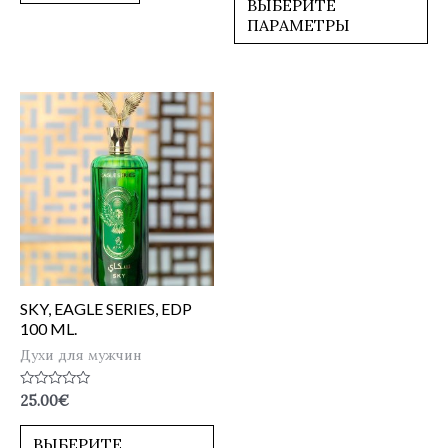
ВЫБЕРИТЕ
ПАРАМЕТРЫ
SKY, EAGLE SERIES, EDP
100 ML.
Духи для мужчин
Оценка
25.00
€
0
из
5
ВЫБЕРИТЕ