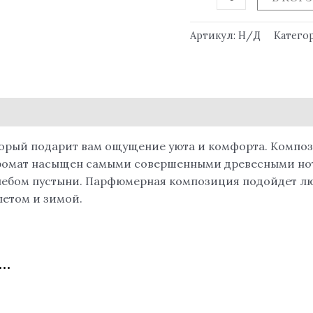
Артикул:
Н/Д
Катего
орый подарит вам ощущение уюта и комфорта. Компози
 Аромат насыщен самыми совершенными древесными но
небом пустыни. Парфюмерная композиция подойдет лю
летом и зимой.
…