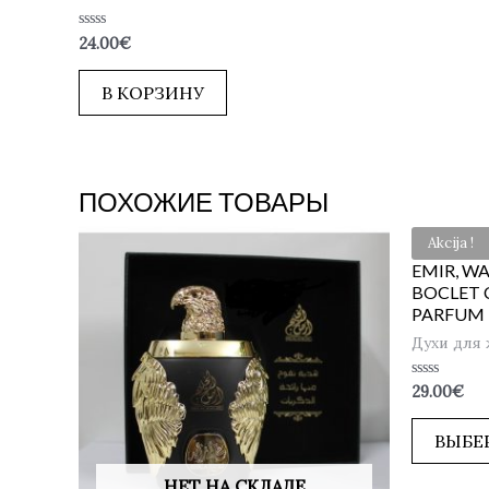
Оценка
24.00
€
0
из
5
В КОРЗИНУ
ПОХОЖИЕ ТОВАРЫ
Akcija !
EMIR, W
BOCLET C
PARFUM
Духи для
Оценка
29.00
€
0
из
5
ВЫБЕ
НЕТ НА СКЛАДЕ