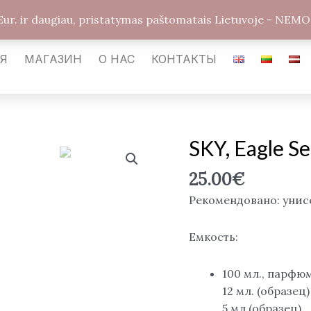
arabickvepalai@gmail.com
Каунас LT-54487
Улиц
Eur. ir daugiau, pristatymas paštomatais Lietuvoje - 
АЯ
МАГАЗИН
О НАС
КОНТАКТЫ
SKY, Eagle Se
Количество
товара
25.00
€
SKY,
Eagle
Рекомендовано: унис
series,
EDP
Емкость:
100
ml.
100 мл., парфю
12 мл. (образец)
5 мл (образец)