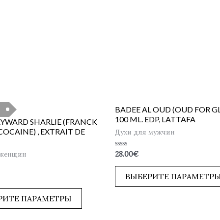
BADEE AL OUD (OUD FOR GL
100 ML. EDP, LATTAFA
AYWARD SHARLIE (FRANCK
OCAINE) , EXTRAIT DE
Духи для мужчин
Оценка
 женщин
28.00
€
0
из
5
ВЫБЕРИТЕ ПАРАМЕТР
РИТЕ ПАРАМЕТРЫ