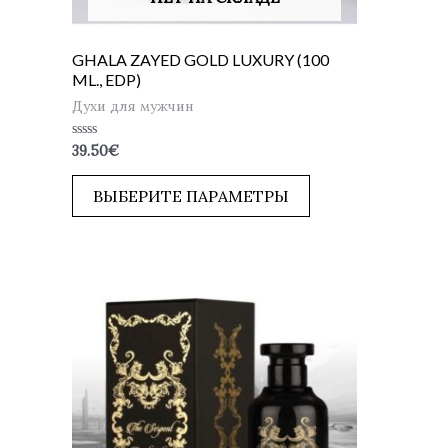
GHALA ZAYED GOLD LUXURY (100
ML., EDP)
Духи для мужчин
Оценка
39.50
€
0
из
5
ВЫБЕРИТЕ ПАРАМЕТРЫ