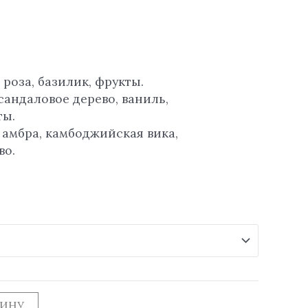
 роза, базилик, фрукты.
сандаловое дерево, ваниль,
ты.
 амбра, камбоджийская вика,
во.
ЗИНУ