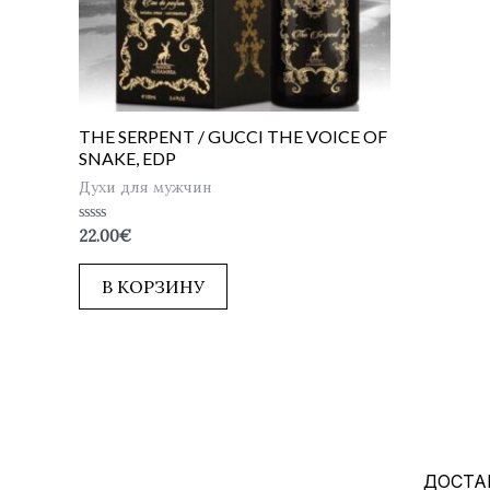
THE SERPENT / GUCCI THE VOICE OF
SNAKE, EDP
Духи для мужчин
Оценка
22.00
€
0
из
5
В КОРЗИНУ
ДОСТА