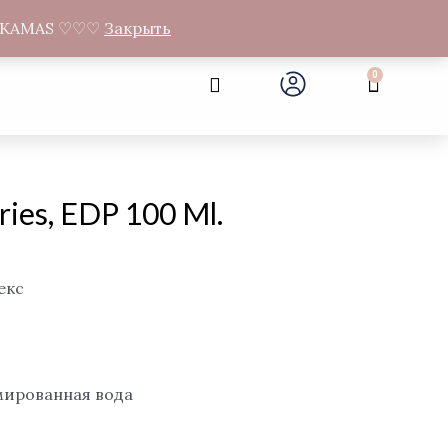
а Gandrų 11, Муниципалитет Neveronių, Каунасский район
NEMOKAMAS ♡♡♡
Закрыть
Search
0
Cart
ries, EDP 100 Ml.
екс
мированная вода