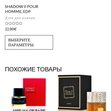
SHADOW II POUR
HOMME, EDP
Духи для мужчин
Оценка
22.90
€
0
из
5
ВЫБЕРИТЕ
ПАРАМЕТРЫ
ПОХОЖИЕ ТОВАРЫ
НЕТ НА СКЛАДЕ