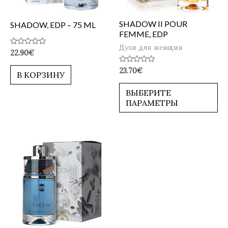
SHADOW II POUR
SHADOW, EDP – 75 ML
FEMME, EDP
Духи для женщин
Оценка
22.90
€
0
из
Оценка
23.70
€
5
В КОРЗИНУ
0
из
5
ВЫБЕРИТЕ
ПАРАМЕТРЫ