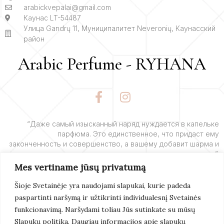
arabickvepalai@gmail.com
Каунас LT-54487
Улица Gandrų 11, Муниципалитет Neveronių, Каунасский
район
Arabic Perfume - RYHANA
F
I
a
n
c
s
e
t
“Даже самый изысканный наряд нуждается в капельке
парфюма. Это единственное, что придаст ему
b
a
законченность и совершенство, а вашему добавит шарма и
o
g
очарования”.
o
r
Mes vertiname jūsų privatumą
k
a
– Ив Сен-Лоран
-
m
Šioje Svetainėje yra naudojami slapukai, kurie padeda
f
paspartinti naršymą ir užtikrinti individualesnį Svetainės
Подробнее
funkcionavimą. Naršydami toliau Jūs sutinkate su mūsų
Slapukų politika. Daugiau informacijos apie slapukų