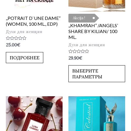
,,POTRAIT D`UNE DAME”
Akcija !
(WOMEN, 100 ML., EDP)
,,KHAMRAH” /ANGELS’
SHARE BY KILIAN/ 100
Духи для женщин
ML.
Оценка
Духи для женщин
25.00
€
0
из
5
ПОДРОБНЕЕ
Оценка
29.90
€
0
из
5
ВЫБЕРИТЕ
ПАРАМЕТРЫ