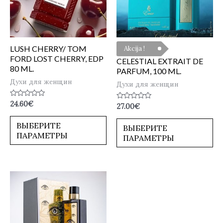
LUSH CHERRY/ TOM
Akcija !
FORD LOST CHERRY, EDP
CELESTIAL EXTRAIT DE
80 ML.
PARFUM, 100 ML.
Духи для женщин
Духи для женщин
Оценка
24.60
€
Оценка
27.00
€
0
0
из
из
5
ВЫБЕРИТЕ
5
ВЫБЕРИТЕ
ПАРАМЕТРЫ
ПАРАМЕТРЫ