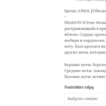
Бренд: AJMAL [Объед
–
SHADOW II Pour Homm
раскрывающийся ярки
яблока. Сердце аром
имбиря и кардамона,
ноту. База аромата в
другие ноты, которые
Верхние ноты: бергам
Средние ноты: лаванд
Базовые ноты: ветиве
Pasirinkite talpą