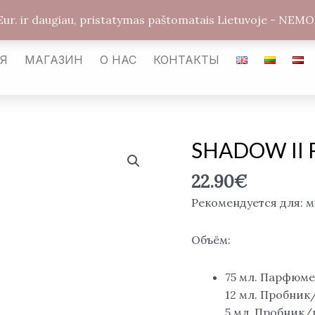
arabickvepalai@gmail.com
Каунас LT-54487
Улиц
Eur. ir daugiau, pristatymas paštomatais Lietuvoje - 
АЯ
МАГАЗИН
О НАС
КОНТАКТЫ
SHADOW II 
Количество
товара
22.90
€
SHADOW
II
Рекомендуется для: 
Pour
Homme,
Объём:
EDP
75 мл. Парфюме
12 мл. Пробни
5 мл. Пробник