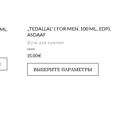
,,TEDALLAL” ( FOR MEN, 100 ML., EDP),
ML.
ASDAAF
Духи для мужчин
Оценка
15.00
€
0
из
Ы
5
ВЫБЕРИТЕ ПАРАМЕТРЫ