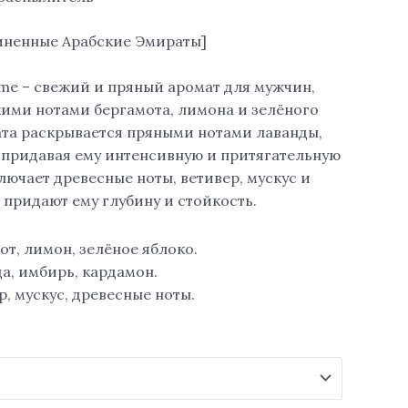
иненные Арабские Эмираты]
e – свежий и пряный аромат для мужчин,
ми нотами бергамота, лимона и зелёного
ата раскрывается пряными нотами лаванды,
 придавая ему интенсивную и притягательную
ключает древесные ноты, ветивер, мускус и
 придают ему глубину и стойкость.
от, лимон, зелёное яблоко.
а, имбирь, кардамон.
р, мускус, древесные ноты.