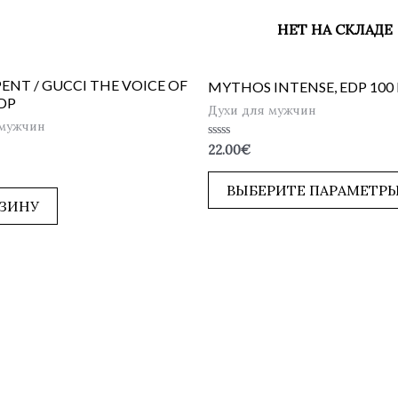
НЕТ НА СКЛАДЕ
ENT / GUCCI THE VOICE OF
MYTHOS INTENSE, EDP 100 
EDP
Духи для мужчин
 мужчин
Оценка
22.00
€
0
из
5
ВЫБЕРИТЕ ПАРАМЕТР
РЗИНУ