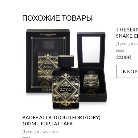
ПОХОЖИЕ ТОВАРЫ
THE SERP
SNAKE, 
Духи для
Оценка
22.00
€
0
из
5
В КО
BADEE AL OUD (OUD FOR GLORY),
100 ML. EDP, LATTAFA
Духи для мужчин