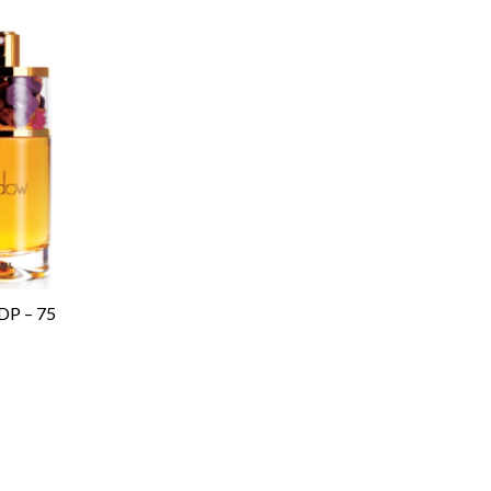
P – 75