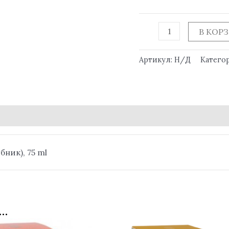
В КОР
Артикул:
Н/Д
Катего
бник), 75 ml
…