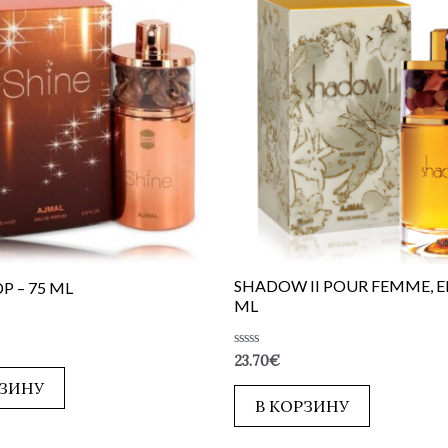
SHADOW II POUR FEMME, ED
DP – 75 ML
ML
Оценка
23.70
€
0
из
РЗИНУ
5
В КОРЗИНУ