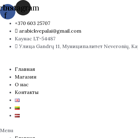
Перейти
Количество
ebook-
Instagram
к
товара
f
содержимому
SHADOW,
+370 603 25707
EDP
arabickvepalai@gmail.com
Каунас LT-54487
Улица Gandrų 11, Муниципалитет Neveronių, К
Главная
Магазин
О нас
Контакты
Menu
Главная