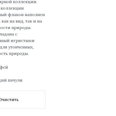
ирной коллекции.
й коллекции
ный флакон наполнен
как на вид, так и на
ности природы.
ладана с
енный игристыми
для утонченных,
ость природы.
лфей
ящий пачули
Очистить