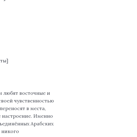
ты]
н любят восточные и
своей чувственностью
переносят в места,
е настроение. Именно
Объединённых Арабских
т никого