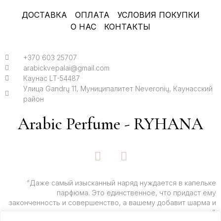
ДОСТАВКА
ОПЛАТА
УСЛОВИЯ ПОКУПКИ
О НАС
КОНТАКТЫ
+370 603 25707
arabickvepalai@gmail.com
Каунас LT-54487
Улица Gandrų 11, Муниципалитет Neveronių, Каунасский
район
Arabic Perfume - RYHANA
F
I
a
n
c
s
e
t
“Даже самый изысканный наряд нуждается в капельке
парфюма. Это единственное, что придаст ему
b
a
законченность и совершенство, а вашему добавит шарма и
o
g
очарования”.
o
r