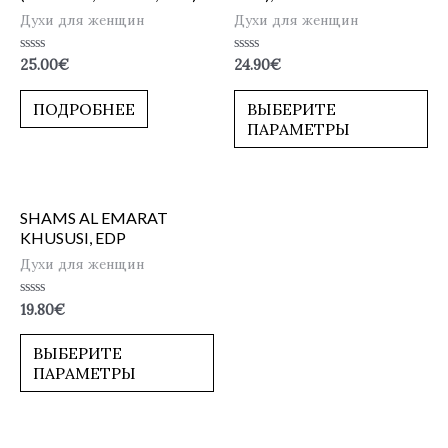
Духи для женщин
Духи для женщин
Оценка
Оценка
25.00
€
24.90
€
0
0
из
из
5
5
ПОДРОБНЕЕ
ВЫБЕРИТЕ
ПАРАМЕТРЫ
SHAMS AL EMARAT
KHUSUSI, EDP
Духи для женщин
Оценка
19.80
€
0
из
5
ВЫБЕРИТЕ
ПАРАМЕТРЫ