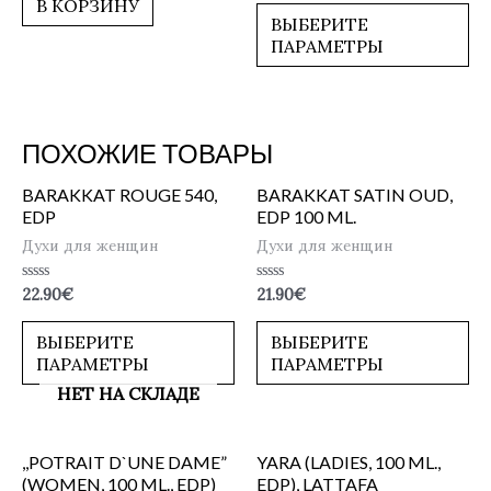
из
В КОРЗИНУ
5
ВЫБЕРИТЕ
ПАРАМЕТРЫ
ПОХОЖИЕ ТОВАРЫ
BARAKKAT ROUGE 540,
BARAKKAT SATIN OUD,
EDP
EDP 100 ML.
Духи для женщин
Духи для женщин
Оценка
Оценка
22.90
€
21.90
€
0
0
из
из
5
5
ВЫБЕРИТЕ
ВЫБЕРИТЕ
ПАРАМЕТРЫ
ПАРАМЕТРЫ
НЕТ НА СКЛАДЕ
,,POTRAIT D`UNE DAME”
YARA (LADIES, 100 ML.,
(WOMEN, 100 ML., EDP)
EDP), LATTAFA