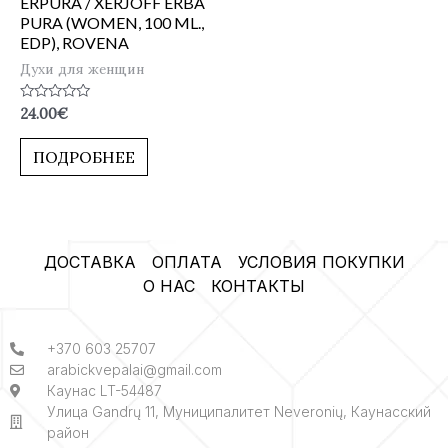
ERPURA / XERJOFF ERBA
PURA (WOMEN, 100 ML.,
EDP), ROVENA
Духи для женщин
Оценка
24.00
€
0
из
5
ПОДРОБНЕЕ
ДОСТАВКА
ОПЛАТА
УСЛОВИЯ ПОКУПКИ
О НАС
КОНТАКТЫ
+370 603 25707
arabickvepalai@gmail.com
Каунас LT-54487
Улица Gandrų 11, Муниципалитет Neveronių, Каунасский
район