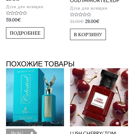
OUD IMMORTEL, EDP
Духи для женщин
Духи для женщин
Оценка
59.00
€
Оценка
33.00
€
29.00
€
0
0
из
из
5
ПОДРОБНЕЕ
5
В КОРЗИНУ
ПОХОЖИЕ ТОВАРЫ
LUSH CHERRY/ TOM
Akcija !