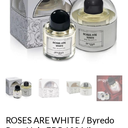
WHITE
/
Byredo
Rose
Noir,
EDP
100
ml.
ROSES ARE WHITE / Byredo