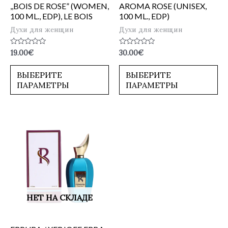
,,BOIS DE ROSE” (WOMEN,
AROMA ROSE (UNISEX,
100 ML., EDP), LE BOIS
100 ML., EDP)
Духи для женщин
Духи для женщин
Оценка
Оценка
19.00
€
30.00
€
0
0
из
из
5
5
ВЫБЕРИТЕ
ВЫБЕРИТЕ
ПАРАМЕТРЫ
ПАРАМЕТРЫ
НЕТ НА СКЛАДЕ