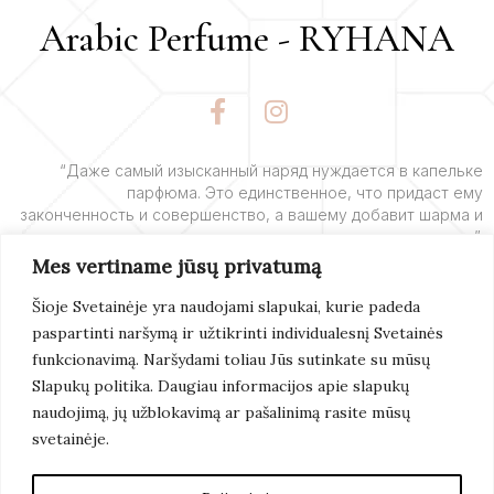
Arabic Perfume - RYHANA
F
I
a
n
c
s
e
t
“Даже самый изысканный наряд нуждается в капельке
парфюма. Это единственное, что придаст ему
b
a
законченность и совершенство, а вашему добавит шарма и
o
g
очарования”.
o
r
Mes vertiname jūsų privatumą
k
a
– Ив Сен-Лоран
-
m
Šioje Svetainėje yra naudojami slapukai, kurie padeda
f
paspartinti naršymą ir užtikrinti individualesnį Svetainės
Подробнее
funkcionavimą. Naršydami toliau Jūs sutinkate su mūsų
Slapukų politika. Daugiau informacijos apie slapukų
naudojimą, jų užblokavimą ar pašalinimą rasite mūsų
svetainėje.
© 2022 Arabic Perfume. Все Права Защищены.
Создание Сайтов:
Artix