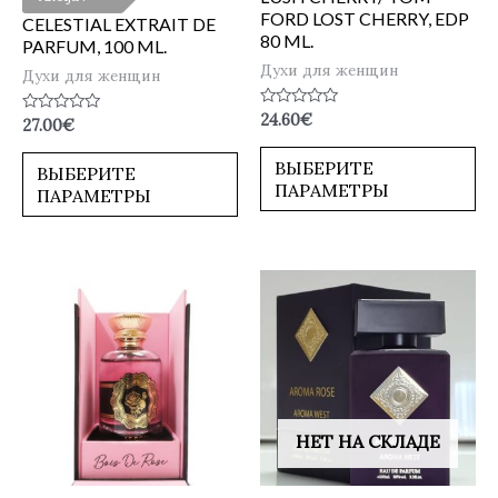
FORD LOST CHERRY, EDP
CELESTIAL EXTRAIT DE
80 ML.
PARFUM, 100 ML.
Духи для женщин
Духи для женщин
Оценка
24.60
€
Оценка
27.00
€
0
0
из
из
5
ВЫБЕРИТЕ
5
ВЫБЕРИТЕ
ПАРАМЕТРЫ
ПАРАМЕТРЫ
НЕТ НА СКЛАДЕ