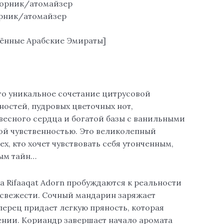
борник/атомайзер
орник/атомайзер
нённые Арабские Эмираты]
о уникальное сочетание цитрусовой
ностей, пудровых цветочных нот,
весного сердца и богатой базы с ванильными
ой чувственностью. Это великолепный
ех, кто хочет чувствовать себя утонченным,
ым тайн…
 Rifaaqat Adorn пробуждаются к реальности
свежести. Сочный мандарин заряжает
перец придает легкую пряность, которая
ении. Кориандр завершает начало аромата