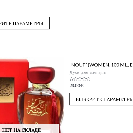
РИТЕ ПАРАМЕТРЫ
,,NOUF” (WOMEN, 100 ML., 
Духи для женщин
Оценка
23.00
€
0
из
5
ВЫБЕРИТЕ ПАРАМЕТР
НЕТ НА СКЛАДЕ