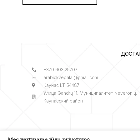
ДОСТА
+370 603 25707
arabickvepalai@gmail.com
Каунас LT-54487
Улица Gandrų 11, Муниципалитет Neveronių,
Каунасский район
Mes vertiname jūsų privatumą