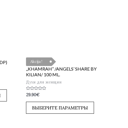
Akcija !
EDP)
,,KHAMRAH” /ANGELS’ SHARE BY
KILIAN/ 100 ML.
Духи для женщин
Оценка
29.90
€
Ы
0
из
5
ВЫБЕРИТЕ ПАРАМЕТРЫ