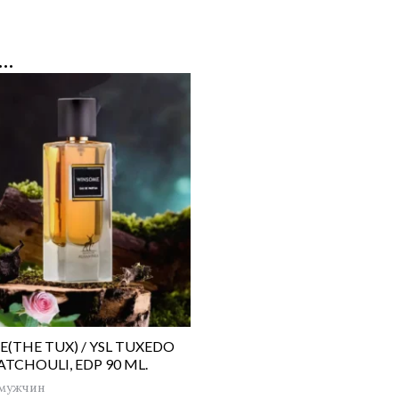
…
(THE TUX) / YSL TUXEDO
ATCHOULI, EDP 90 ML.
 мужчин