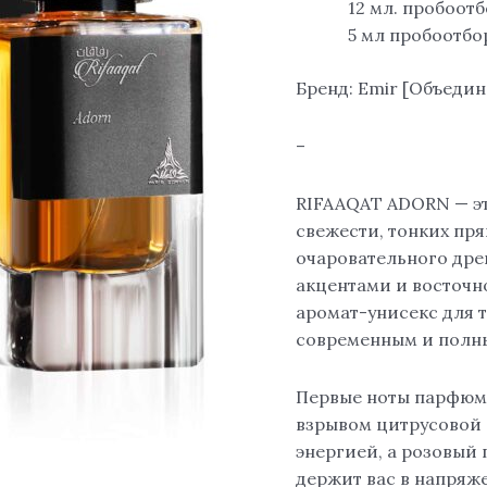
12 мл. пробоот
5 мл пробоотб
Бренд: Emir [Объеди
–
RIFAAQAT ADORN — эт
свежести, тонких пря
очаровательного дре
акцентами и восточн
аромат-унисекс для т
современным и полн
Первые ноты парфюма
взрывом цитрусовой 
энергией, а розовый 
держит вас в напряж