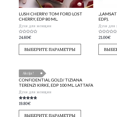
LUSH CHERRY/ TOM FORD LOST
,,LAMSAT
CHERRY, EDP 80 ML.
EDP).
Духи для женщин
Духи для
Оценка
Оценка
24.60
€
21.00
€
0
0
из
из
5
5
ВЫБЕРИТЕ ПАРАМЕТРЫ
ВЫБЕ
Akcija !
CONFIDENTIAL GOLD/ TIZIANA
TERENZI KIRKE, EDP 100 ML. LATTAFA
Духи для женщин
Оценка
19.80
€
4.50
из 5
ВЫБЕРИТЕ ПАРАМЕТРЫ