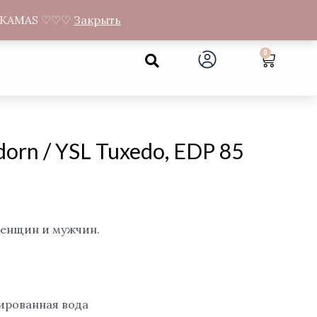
а Gandrų 11, Муниципалитет Neveronių, Каунасский район
NEMOKAMAS ♡♡♡
Закрыть
Search
0
Cart
orn / YSL Tuxedo, EDP 85
женщин и мужчин.
ированная вода