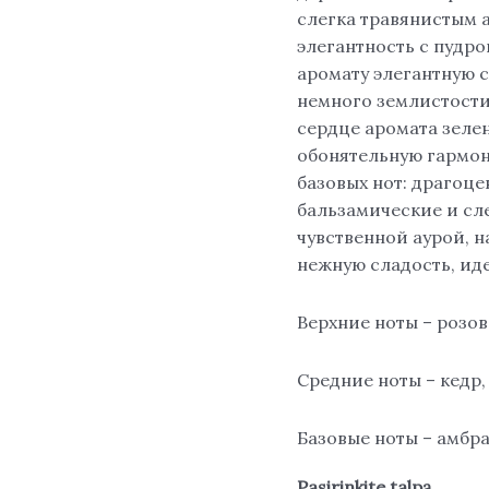
слегка травянистым 
элегантность с пудр
аромату элегантную с
немного землистости
сердце аромата зеле
обонятельную гармон
базовых нот: драгоце
бальзамические и сл
чувственной аурой, 
нежную сладость, ид
Верхние ноты – розов
Средние ноты – кедр,
Базовые ноты – амбра
Pasirinkite talpą