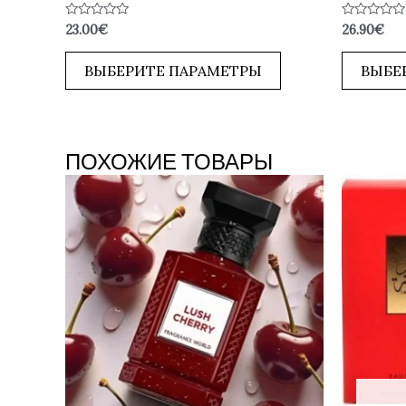
Оценка
Оценка
23.00
€
26.90
€
0
0
из
из
5
5
ВЫБЕРИТЕ ПАРАМЕТРЫ
ВЫБЕ
ПОХОЖИЕ ТОВАРЫ