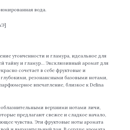
рфюмированная вода.
АЭ]
ение утонченности и гламура, идеальное для
й тайну и гламур… Эксклюзивный аромат для
красно сочетает в себе фруктовые и
 глубокими, резонансными базовыми нотами,
парфюмерное впечатление, близкое к Delina
соблазнительными верхними нотами личи,
оторые предлагают свежее и сладкое начало,
щее чувства. Эти фруктовые ноты аромата
ой и выразительный тон. В сердце аромата