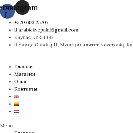
Перейти
ebook-
Instagram
к
f
содержимому
+370 603 25707
arabickvepalai@gmail.com
Каунас LT-54487
Улица Gandrų 11, Муниципалитет Neveronių, К
Главная
Магазин
О нас
Контакты
Menu
Главная