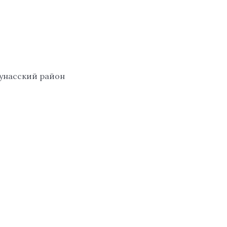
Количество
товара
Regal
Touch
LA
ROSE,
аунасский район
EDP
100
ml.