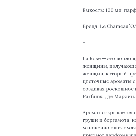
Емкость: 100 мл, па
Бренд: Le Chameau[О
–
La Rose — это воплощ
женщины, излучающе
женщин, который пре
цветочные ароматы с
создавая роскошное 
Parfums. , де Марлин.
Аромат открывается 
груши и бергамота, к
мгновенно ошеломляю
придают парфюму жив