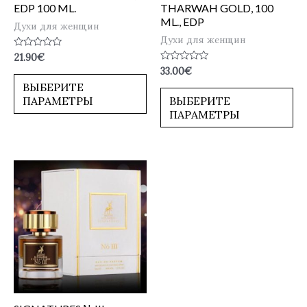
EDP 100 ML.
THARWAH GOLD, 100
ML., EDP
Духи для женщин
Духи для женщин
Оценка
21.90
€
0
Оценка
33.00
€
из
0
5
ВЫБЕРИТЕ
из
5
ПАРАМЕТРЫ
ВЫБЕРИТЕ
ПАРАМЕТРЫ