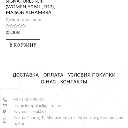
SIGNATURES №III
(WOMEN, 50 ML., EDP),
MAISON ALHAMBRA
Духи для женщин
Оценка
25.00
€
0
из
5
В КОРЗИНУ
ДОСТАВКА
ОПЛАТА
УСЛОВИЯ ПОКУПКИ
О НАС
КОНТАКТЫ
+370 603 25707
arabickvepalai@gmail.com
Каунас LT-54487
Улица Gandrų 11, Муниципалитет Neveronių, Каунасский
район