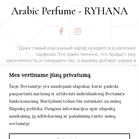
Arabic Perfume - RYHANA
F
I
a
n
c
s
e
t
“Даже самый изысканный наряд нуждается в капельке
парфюма. Это единственное, что придаст ему
b
a
законченность и совершенство, а вашему добавит шарма и
o
g
очарования”.
o
r
Mes vertiname jūsų privatumą
k
a
– Ив Сен-Лоран
-
m
Šioje Svetainėje yra naudojami slapukai, kurie padeda
f
paspartinti naršymą ir užtikrinti individualesnį Svetainės
Подробнее
funkcionavimą. Naršydami toliau Jūs sutinkate su mūsų
Slapukų politika. Daugiau informacijos apie slapukų
naudojimą, jų užblokavimą ar pašalinimą rasite mūsų
svetainėje.
© 2022 Arabic Perfume. Все Права Защищены.
Создание Сайтов:
Artix