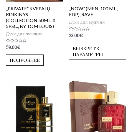
,,PRIVATE” KVEPALŲ
,,NOW” (MEN, 100 ML.,
RINKINYS –
EDP), RAVE
(COLLECTION 50ML .X
Духи для мужчин
5PSC., BY TOM LOUIS)
Духи для женщин
Оценка
23.00
€
0
из
5
Оценка
59.00
€
ВЫБЕРИТЕ
0
ПАРАМЕТРЫ
из
5
ПОДРОБНЕЕ