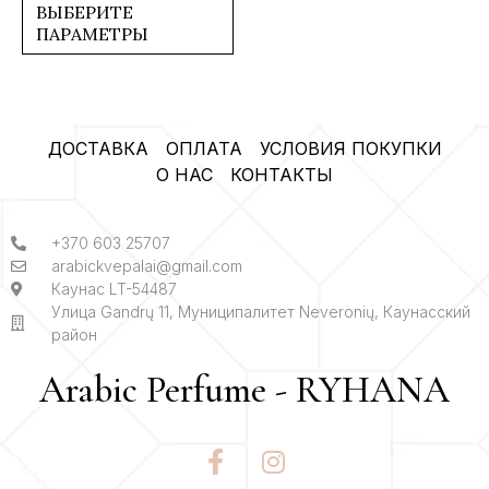
5
ВЫБЕРИТЕ
ПАРАМЕТРЫ
ДОСТАВКА
ОПЛАТА
УСЛОВИЯ ПОКУПКИ
О НАС
КОНТАКТЫ
+370 603 25707
arabickvepalai@gmail.com
Каунас LT-54487
Улица Gandrų 11, Муниципалитет Neveronių, Каунасский
район
Arabic Perfume - RYHANA
F
I
a
n