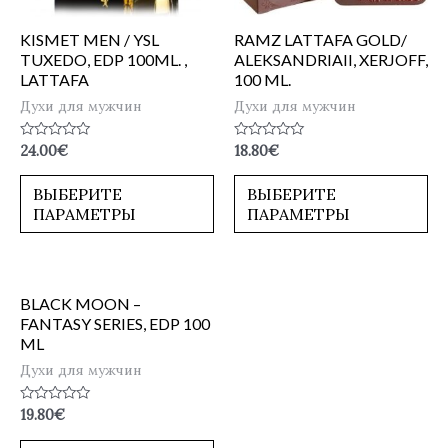
KISMET MEN / YSL
RAMZ LATTAFA GOLD/
TUXEDO, EDP 100ML. ,
ALEKSANDRIAII, XERJOFF,
LATTAFA
100 ML.
Духи для мужчин
Духи для мужчин
Оценка
Оценка
24.00
€
18.80
€
0
0
из
из
5
5
ВЫБЕРИТЕ
ВЫБЕРИТЕ
ПАРАМЕТРЫ
ПАРАМЕТРЫ
BLACK MOON –
FANTASY SERIES, EDP 100
ML
Духи для мужчин
Оценка
19.80
€
0
из