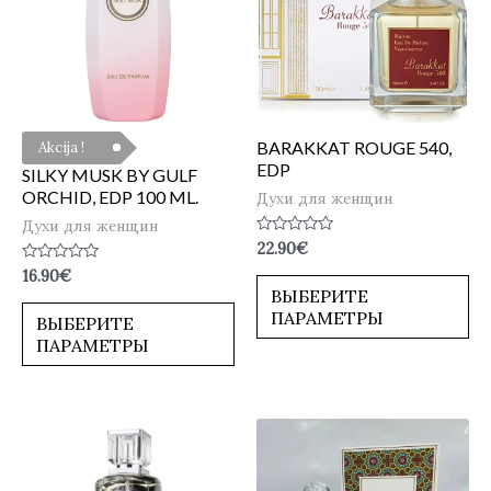
BARAKKAT ROUGE 540,
Akcija !
EDP
SILKY MUSK BY GULF
ORCHID, EDP 100 ML.
Духи для женщин
Духи для женщин
Оценка
22.90
€
0
Оценка
16.90
€
из
0
5
ВЫБЕРИТЕ
из
ПАРАМЕТРЫ
5
ВЫБЕРИТЕ
ПАРАМЕТРЫ