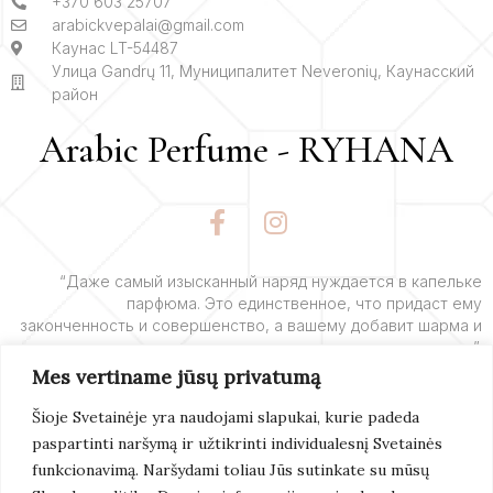
+370 603 25707
arabickvepalai@gmail.com
Каунас LT-54487
Улица Gandrų 11, Муниципалитет Neveronių, Каунасский
район
Arabic Perfume - RYHANA
F
I
a
n
c
s
e
t
“Даже самый изысканный наряд нуждается в капельке
парфюма. Это единственное, что придаст ему
b
a
законченность и совершенство, а вашему добавит шарма и
o
g
очарования”.
o
r
Mes vertiname jūsų privatumą
k
a
– Ив Сен-Лоран
-
m
Šioje Svetainėje yra naudojami slapukai, kurie padeda
f
paspartinti naršymą ir užtikrinti individualesnį Svetainės
Подробнее
funkcionavimą. Naršydami toliau Jūs sutinkate su mūsų