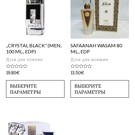
,,CRYSTAL BLACK” (MEN,
SAFAANAH WASAM 80
100 ML., EDP)
ML., EDP
Духи для мужчин
Духи для женщин
Оценка
Оценка
19.80
€
13.50
€
0
0
из
из
5
5
ВЫБЕРИТЕ
ВЫБЕРИТЕ
ПАРАМЕТРЫ
ПАРАМЕТРЫ