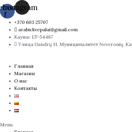
Перейти
Количество
ebook-
Instagram
к
товара
f
содержимому
QUBISM
+370 603 25707
Pour
arabickvepalai@gmail.com
Homme,
Каунас LT-54487
EDP
Улица Gandrų 11, Муниципалитет Neveronių, К
100
ml.
Главная
Магазин
О нас
Контакты
Menu
Главная