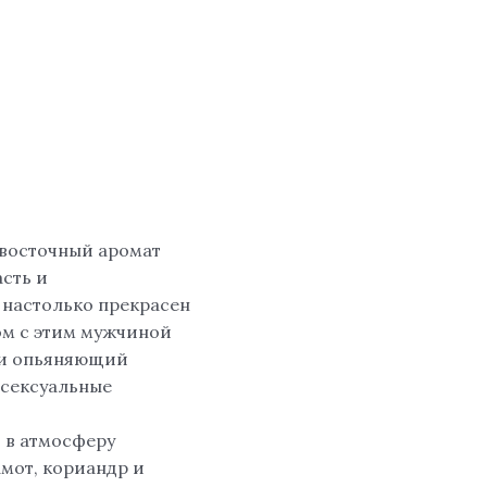
 восточный аромат
сть и
 настолько прекрасен
дом с этим мужчиной
 и опьяняющий
 сексуальные
 в атмосферу
амот, кориандр и