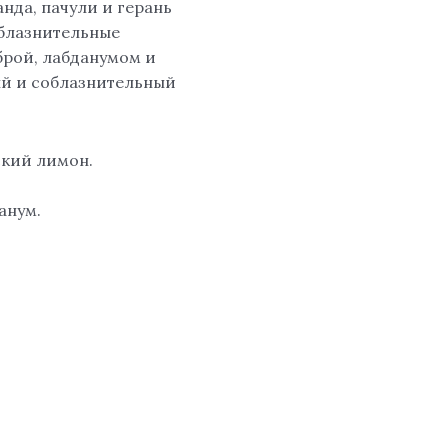
нда, пачули и герань
облазнительные
брой, лабданумом и
й и соблазнительный
ский лимон.
анум.